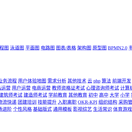
流程图
泳道图
平面图
电路图
图表/表格
架构图
原型图
BPMN2.0
业务流程
用户体验地图
需求分析
其他技术
云
php
算法
前端开发
品运营
用户运营
电商运营
教师资格证考试
心理咨询师考试
计算
建筑师考试
建造师考试
学前教育
其他教育
初中
高中
大学
小学
物流快递
团建培训
技能提升
入职离职
OKR-KPI
组织结构
采购
场进阶
个性风格
基础版式
通用模板
影视综艺
生活常识
体育游戏