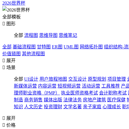
2026世界杯
全部模板

图形
全部
流程图
思维导图
思维笔记
全部
基础流程图
甘特图
ER图
UML图
网络拓扑图
组织结构-
价值链图
其他流程图

展开

场景
全部
UI设计
用户旅程地图
交互设计
原型规划
项目管理
新媒体运营
内容运营
短视频运营
活动运营
工具推荐
产
理师职业资格（PMP）
执业医师资格考试
会计职称考试
制造
商务销售
媒体出版
法律法务
房地产建筑
医疗保健
知识
人文历史
投资理财
文学名著
亲子家庭
心理成长
职

展开

价格