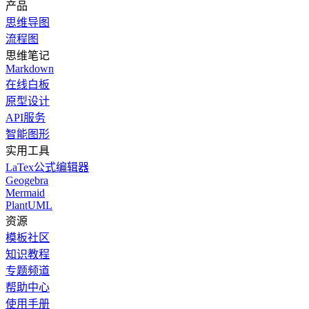
产品
思维导图
流程图
思维笔记
Markdown
在线白板
原型设计
API服务
智能图形
实用工具
LaTex公式编辑器
Geogebra
Mermaid
PlantUML
资源
模板社区
知识教程
专题频道
帮助中心
使用手册