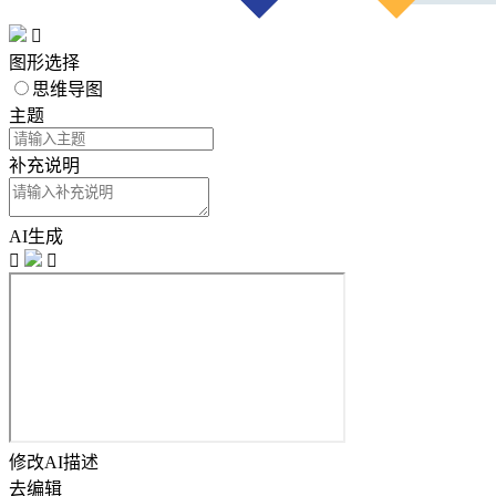

图形选择
思维导图
主题
补充说明
AI生成


修改AI描述
去编辑