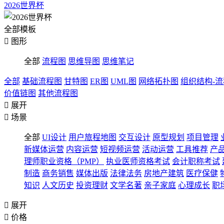
2026世界杯
全部模板

图形
全部
流程图
思维导图
思维笔记
全部
基础流程图
甘特图
ER图
UML图
网络拓扑图
组织结构-
价值链图
其他流程图

展开

场景
全部
UI设计
用户旅程地图
交互设计
原型规划
项目管理
新媒体运营
内容运营
短视频运营
活动运营
工具推荐
产
理师职业资格（PMP）
执业医师资格考试
会计职称考试
制造
商务销售
媒体出版
法律法务
房地产建筑
医疗保健
知识
人文历史
投资理财
文学名著
亲子家庭
心理成长
职

展开

价格