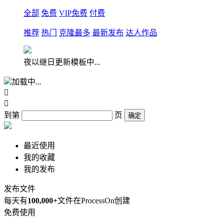
全部
免费
VIP免费
付费
推荐
热门
克隆最多
最新发布
达人作品
夜以继日更新模板中...
加载中...


到第
页
确定
最近使用
我的收藏
我的发布
发布文件
每天有
100,000+
文件在ProcessOn创建
免费使用