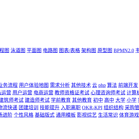
流程图
泳道图
平面图
电路图
图表/表格
架构图
原型图
BPMN2.0
业务流程
用户体验地图
需求分析
其他技术
云
php
算法
前端开发
品运营
用户运营
电商运营
教师资格证考试
心理咨询师考试
计算
建筑师考试
建造师考试
学前教育
其他教育
初中
高中
大学
小学
物流快递
团建培训
技能提升
入职离职
OKR-KPI
组织结构
采购
场进阶
个性风格
基础版式
通用模板
影视综艺
生活常识
体育游戏