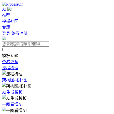
AI
推荐
模板社区
专题
登录
免费注册

模板专题
查看更多
流程梳理
架构图/拓扑图
AI生成模板
一图看懂AI