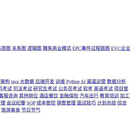
韦恩图
关系图
逻辑图
魏朱商业模式
EPC事件过程链图
EVC企业
架构
java
大数据
后端开发
运维
Python
AI
渠道运营
数据分析
机考试
司法考试
研究生考试
公务员考试
软考
英语考试
项目管
客服咨询
其他岗位
酒店餐饮
金融保险
汽车出行
教育培训
加工
管理
会议纪要
SOP
成本管控
销售管理
面试技巧
计划总结
综合
旅游美食
节日节气