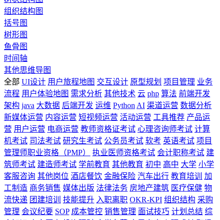
组织结构图
括号图
树形图
鱼骨图
时间轴
其他思维导图
全部
UI设计
用户旅程地图
交互设计
原型规划
项目管理
业务
流程
用户体验地图
需求分析
其他技术
云
php
算法
前端开发
架构
java
大数据
后端开发
运维
Python
AI
渠道运营
数据分析
新媒体运营
内容运营
短视频运营
活动运营
工具推荐
产品运
营
用户运营
电商运营
教师资格证考试
心理咨询师考试
计算
机考试
司法考试
研究生考试
公务员考试
软考
英语考试
项目
管理师职业资格（PMP）
执业医师资格考试
会计职称考试
建
筑师考试
建造师考试
学前教育
其他教育
初中
高中
大学
小学
客服咨询
其他岗位
酒店餐饮
金融保险
汽车出行
教育培训
加
工制造
商务销售
媒体出版
法律法务
房地产建筑
医疗保健
物
流快递
团建培训
技能提升
入职离职
OKR-KPI
组织结构
采购
管理
会议纪要
SOP
成本管控
销售管理
面试技巧
计划总结
综