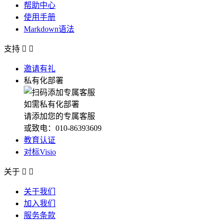
帮助中心
使用手册
Markdown语法
支持


邀请有礼
私有化部署
如需私有化部署
请添加您的专属客服
或致电：010-86393609
教育认证
对标Visio
关于


关于我们
加入我们
服务条款