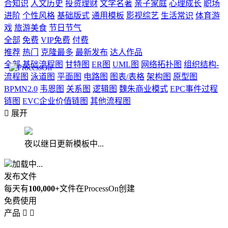
合知识
人文历史
投资理财
文学名著
亲子家庭
心理成长
职场
进阶
个性风格
基础版式
通用模板
影视综艺
生活常识
体育游
戏
旅游美食
节日节气
全部
免费
VIP免费
付费
推荐
热门
克隆最多
最新发布
达人作品
全部
基础流程图
甘特图
ER图
UML图
网络拓扑图
组织结构-
流程图
泳道图
平面图
电路图
图表/表格
架构图
原型图
BPMN2.0
韦恩图
关系图
逻辑图
魏朱商业模式
EPC事件过程
链图
EVC企业价值链图
其他流程图

展开
夜以继日更新模板中...
加载中...
发布文件
每天有
100,000+
文件在ProcessOn创建
免费使用
产品

