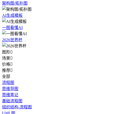
架构图/拓扑图
AI生成模板
一图看懂AI
2026世界杯
图形

场景

价格

推荐

全部
流程图
思维导图
思维笔记
基础流程图
组织结构-流程图
UML图