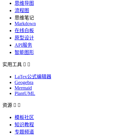
思维导图
流程图
思维笔记
Markdown
在线白板
原型设计
API服务
智能图形
实用工具


LaTex公式编辑器
Geogebra
Mermaid
PlantUML
资源


模板社区
知识教程
专题频道