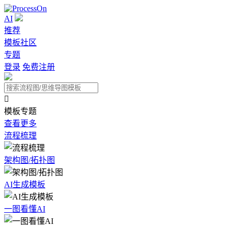
AI
推荐
模板社区
专题
登录
免费注册

模板专题
查看更多
流程梳理
架构图/拓扑图
AI生成模板
一图看懂AI