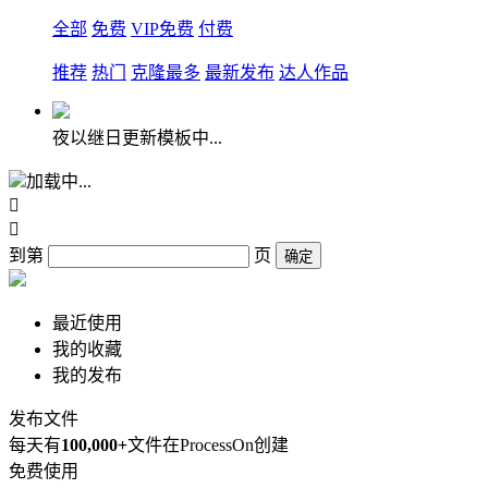
全部
免费
VIP免费
付费
推荐
热门
克隆最多
最新发布
达人作品
夜以继日更新模板中...
加载中...


到第
页
确定
最近使用
我的收藏
我的发布
发布文件
每天有
100,000+
文件在ProcessOn创建
免费使用