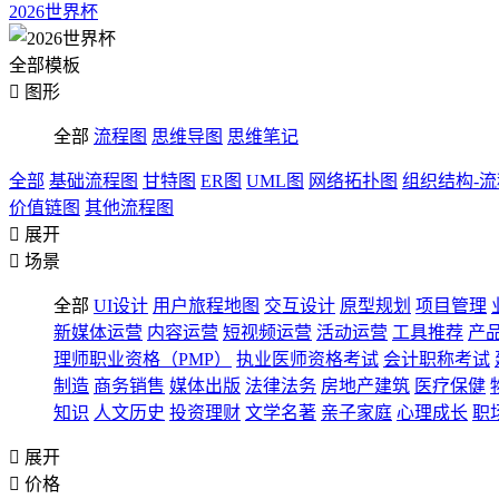
2026世界杯
全部模板

图形
全部
流程图
思维导图
思维笔记
全部
基础流程图
甘特图
ER图
UML图
网络拓扑图
组织结构-
价值链图
其他流程图

展开

场景
全部
UI设计
用户旅程地图
交互设计
原型规划
项目管理
新媒体运营
内容运营
短视频运营
活动运营
工具推荐
产
理师职业资格（PMP）
执业医师资格考试
会计职称考试
制造
商务销售
媒体出版
法律法务
房地产建筑
医疗保健
知识
人文历史
投资理财
文学名著
亲子家庭
心理成长
职

展开

价格