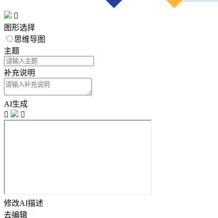

图形选择
思维导图
主题
补充说明
AI生成


修改AI描述
去编辑