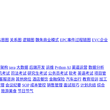
韦恩图
关系图
逻辑图
魏朱商业模式
EPC事件过程链图
EVC企业
架构
java
大数据
后端开发
运维
Python
AI
渠道运营
数据分析
机考试
司法考试
研究生考试
公务员考试
软考
英语考试
项目管
客服咨询
其他岗位
酒店餐饮
金融保险
汽车出行
教育培训
加工
管理
会议纪要
SOP
成本管控
销售管理
面试技巧
计划总结
综合
旅游美食
节日节气