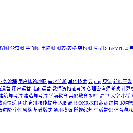
流程图
泳道图
平面图
电路图
图表/表格
架构图
原型图
BPMN2.0
业务流程
用户体验地图
需求分析
其他技术
云
php
算法
前端开发
品运营
用户运营
电商运营
教师资格证考试
心理咨询师考试
计算
建筑师考试
建造师考试
学前教育
其他教育
初中
高中
大学
小学
物流快递
团建培训
技能提升
入职离职
OKR-KPI
组织结构
采购
场进阶
个性风格
基础版式
通用模板
影视综艺
生活常识
体育游戏