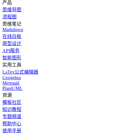
产品
思维导图
流程图
思维笔记
Markdown
在线白板
原型设计
API服务
智能图形
实用工具
LaTex公式编辑器
Geogebra
Mermaid
PlantUML
资源
模板社区
知识教程
专题频道
帮助中心
使用手册