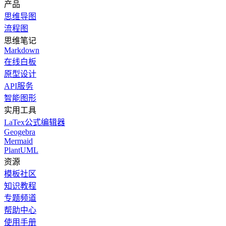
产品
思维导图
流程图
思维笔记
Markdown
在线白板
原型设计
API服务
智能图形
实用工具
LaTex公式编辑器
Geogebra
Mermaid
PlantUML
资源
模板社区
知识教程
专题频道
帮助中心
使用手册