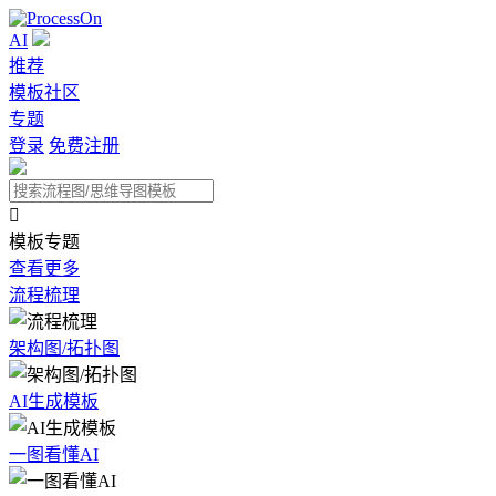
AI
推荐
模板社区
专题
登录
免费注册

模板专题
查看更多
流程梳理
架构图/拓扑图
AI生成模板
一图看懂AI