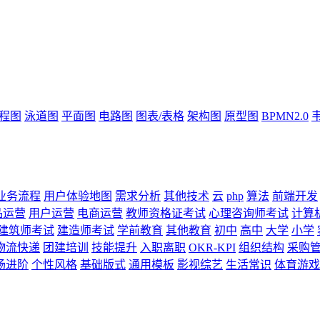
流程图
泳道图
平面图
电路图
图表/表格
架构图
原型图
BPMN2.0
业务流程
用户体验地图
需求分析
其他技术
云
php
算法
前端开发
品运营
用户运营
电商运营
教师资格证考试
心理咨询师考试
计算
建筑师考试
建造师考试
学前教育
其他教育
初中
高中
大学
小学
物流快递
团建培训
技能提升
入职离职
OKR-KPI
组织结构
采购
场进阶
个性风格
基础版式
通用模板
影视综艺
生活常识
体育游戏