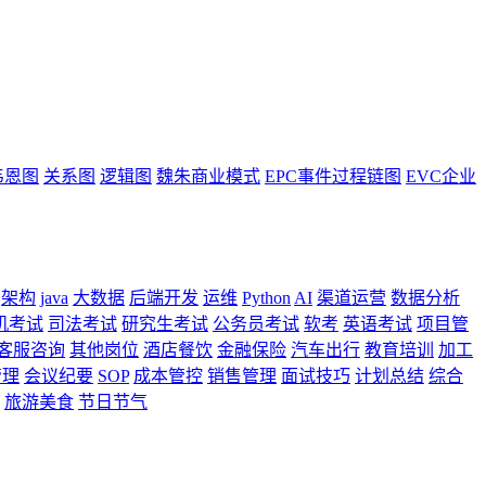
韦恩图
关系图
逻辑图
魏朱商业模式
EPC事件过程链图
EVC企业
架构
java
大数据
后端开发
运维
Python
AI
渠道运营
数据分析
机考试
司法考试
研究生考试
公务员考试
软考
英语考试
项目管
客服咨询
其他岗位
酒店餐饮
金融保险
汽车出行
教育培训
加工
管理
会议纪要
SOP
成本管控
销售管理
面试技巧
计划总结
综合
旅游美食
节日节气