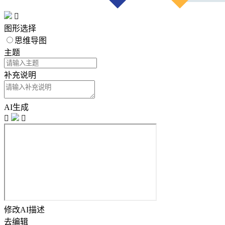

图形选择
思维导图
主题
补充说明
AI生成


修改AI描述
去编辑