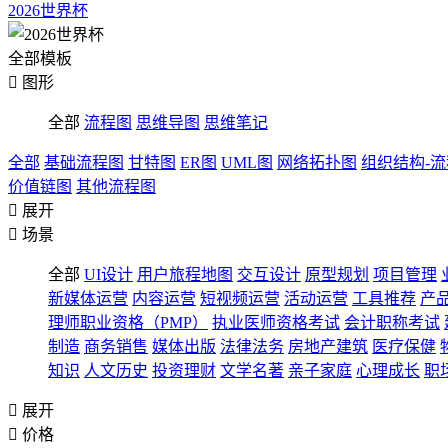
2026世界杯
全部模板

图形
全部
流程图
思维导图
思维笔记
全部
基础流程图
甘特图
ER图
UML图
网络拓扑图
组织结构-
价值链图
其他流程图

展开

场景
全部
UI设计
用户旅程地图
交互设计
原型规划
项目管理
新媒体运营
内容运营
短视频运营
活动运营
工具推荐
产
理师职业资格（PMP）
执业医师资格考试
会计职称考试
制造
商务销售
媒体出版
法律法务
房地产建筑
医疗保健
知识
人文历史
投资理财
文学名著
亲子家庭
心理成长
职

展开

价格