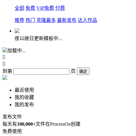
全部
免费
VIP免费
付费
推荐
热门
克隆最多
最新发布
达人作品
夜以继日更新模板中...
加载中...


到第
页
确定
最近使用
我的收藏
我的发布
发布文件
每天有
100,000+
文件在ProcessOn创建
免费使用