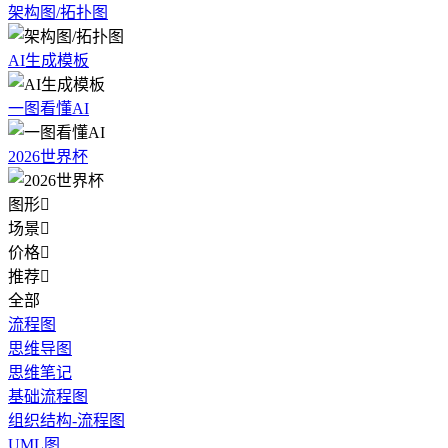
架构图/拓扑图
AI生成模板
一图看懂AI
2026世界杯
图形

场景

价格

推荐

全部
流程图
思维导图
思维笔记
基础流程图
组织结构-流程图
UML图