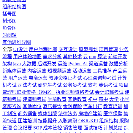
组织结构图
括号图
树形图
鱼骨图
时间轴
其他思维导图
全部
UI设计
用户旅程地图
交互设计
原型规划
项目管理
业务
流程
用户体验地图
需求分析
其他技术
云
php
算法
前端开发
架构
java
大数据
后端开发
运维
Python
AI
渠道运营
数据分析
新媒体运营
内容运营
短视频运营
活动运营
工具推荐
产品运
营
用户运营
电商运营
教师资格证考试
心理咨询师考试
计算
机考试
司法考试
研究生考试
公务员考试
软考
英语考试
项目
管理师职业资格（PMP）
执业医师资格考试
会计职称考试
建
筑师考试
建造师考试
学前教育
其他教育
初中
高中
大学
小学
客服咨询
其他岗位
酒店餐饮
金融保险
汽车出行
教育培训
加
工制造
商务销售
媒体出版
法律法务
房地产建筑
医疗保健
物
流快递
团建培训
技能提升
入职离职
OKR-KPI
组织结构
采购
管理
会议纪要
SOP
成本管控
销售管理
面试技巧
计划总结
综