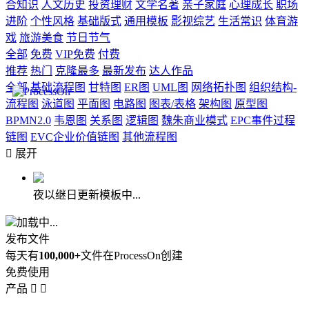
合知识
人文历史
投资理财
文学名著
亲子家庭
心理成长
职场
进阶
个性风格
基础版式
通用模板
影视综艺
生活常识
体育游
戏
旅游美食
节日节气
全部
免费
VIP免费
付费
推荐
热门
克隆最多
最新发布
达人作品
全部
基础流程图
甘特图
ER图
UML图
网络拓扑图
组织结构-
流程图
泳道图
平面图
电路图
图表/表格
架构图
原型图
BPMN2.0
韦恩图
关系图
逻辑图
魏朱商业模式
EPC事件过程
链图
EVC企业价值链图
其他流程图

展开
夜以继日更新模板中...
加载中...
发布文件
每天有
100,000+
文件在ProcessOn创建
免费使用
产品

