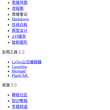
思维导图
流程图
思维笔记
Markdown
在线白板
原型设计
API服务
智能图形
实用工具


LaTex公式编辑器
Geogebra
Mermaid
PlantUML
资源


模板社区
知识教程
专题频道