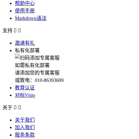
帮助中心
使用手册
Markdown语法
支持


邀请有礼
私有化部署
如需私有化部署
请添加您的专属客服
或致电：010-86393609
教育认证
对标Visio
关于


关于我们
加入我们
服务条款