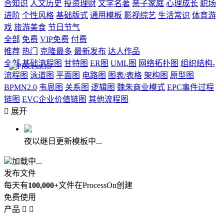
合知识
人文历史
投资理财
文学名著
亲子家庭
心理成长
职场
进阶
个性风格
基础版式
通用模板
影视综艺
生活常识
体育游
戏
旅游美食
节日节气
全部
免费
VIP免费
付费
推荐
热门
克隆最多
最新发布
达人作品
全部
基础流程图
甘特图
ER图
UML图
网络拓扑图
组织结构-
流程图
泳道图
平面图
电路图
图表/表格
架构图
原型图
BPMN2.0
韦恩图
关系图
逻辑图
魏朱商业模式
EPC事件过程
链图
EVC企业价值链图
其他流程图

展开
夜以继日更新模板中...
加载中...
发布文件
每天有
100,000+
文件在ProcessOn创建
免费使用
产品

