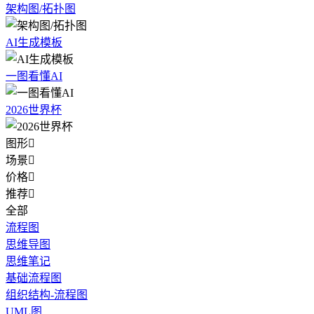
架构图/拓扑图
AI生成模板
一图看懂AI
2026世界杯
图形

场景

价格

推荐

全部
流程图
思维导图
思维笔记
基础流程图
组织结构-流程图
UML图