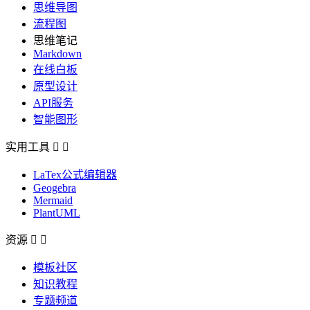
思维导图
流程图
思维笔记
Markdown
在线白板
原型设计
API服务
智能图形
实用工具


LaTex公式编辑器
Geogebra
Mermaid
PlantUML
资源


模板社区
知识教程
专题频道