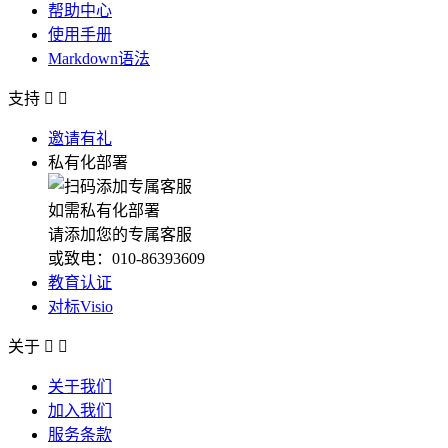
帮助中心
使用手册
Markdown语法
支持


邀请有礼
私有化部署
如需私有化部署
请添加您的专属客服
或致电：010-86393609
教育认证
对标Visio
关于


关于我们
加入我们
服务条款