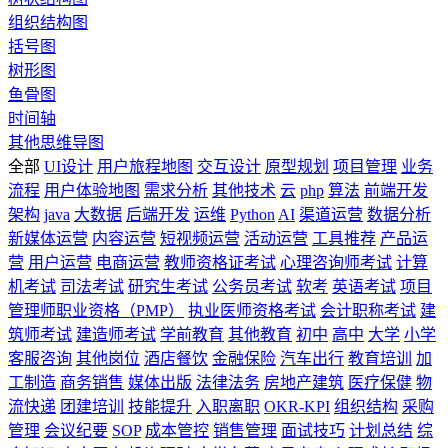
组织结构图
括号图
树形图
鱼骨图
时间轴
其他思维导图
全部
UI设计
用户旅程地图
交互设计
原型规划
项目管理
业务
流程
用户体验地图
需求分析
其他技术
云
php
算法
前端开发
架构
java
大数据
后端开发
运维
Python
AI
渠道运营
数据分析
新媒体运营
内容运营
短视频运营
活动运营
工具推荐
产品运
营
用户运营
电商运营
教师资格证考试
心理咨询师考试
计算
机考试
司法考试
研究生考试
公务员考试
软考
英语考试
项目
管理师职业资格（PMP）
执业医师资格考试
会计职称考试
建
筑师考试
建造师考试
学前教育
其他教育
初中
高中
大学
小学
客服咨询
其他岗位
酒店餐饮
金融保险
汽车出行
教育培训
加
工制造
商务销售
媒体出版
法律法务
房地产建筑
医疗保健
物
流快递
团建培训
技能提升
入职离职
OKR-KPI
组织结构
采购
管理
会议纪要
SOP
成本管控
销售管理
面试技巧
计划总结
综