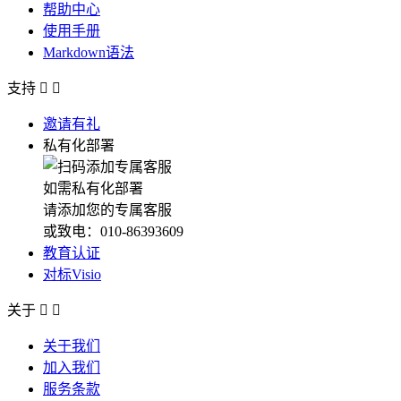
帮助中心
使用手册
Markdown语法
支持


邀请有礼
私有化部署
如需私有化部署
请添加您的专属客服
或致电：010-86393609
教育认证
对标Visio
关于


关于我们
加入我们
服务条款