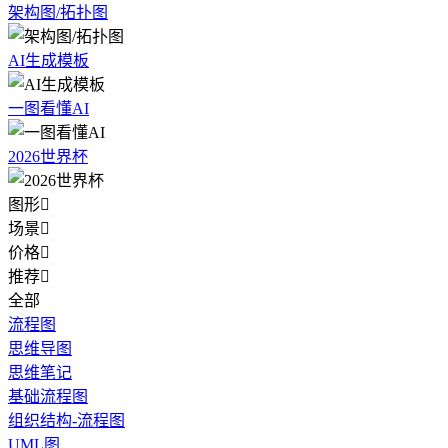
架构图/拓扑图
AI生成模板
一图看懂AI
2026世界杯
图形

场景

价格

推荐

全部
流程图
思维导图
思维笔记
基础流程图
组织结构-流程图
UML图