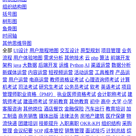
组织结构图
括号图
树形图
鱼骨图
时间轴
其他思维导图
全部
UI设计
用户旅程地图
交互设计
原型规划
项目管理
业务
流程
用户体验地图
需求分析
其他技术
云
php
算法
前端开发
架构
java
大数据
后端开发
运维
Python
AI
渠道运营
数据分析
新媒体运营
内容运营
短视频运营
活动运营
工具推荐
产品运
营
用户运营
电商运营
教师资格证考试
心理咨询师考试
计算
机考试
司法考试
研究生考试
公务员考试
软考
英语考试
项目
管理师职业资格（PMP）
执业医师资格考试
会计职称考试
建
筑师考试
建造师考试
学前教育
其他教育
初中
高中
大学
小学
客服咨询
其他岗位
酒店餐饮
金融保险
汽车出行
教育培训
加
工制造
商务销售
媒体出版
法律法务
房地产建筑
医疗保健
物
流快递
团建培训
技能提升
入职离职
OKR-KPI
组织结构
采购
管理
会议纪要
SOP
成本管控
销售管理
面试技巧
计划总结
综