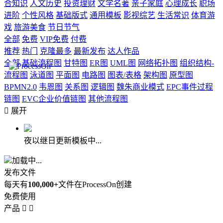
合知识
人文历史
投资理财
文学名著
亲子家庭
心理成长
职场
进阶
个性风格
基础版式
通用模板
影视综艺
生活常识
体育游
戏
旅游美食
节日节气
全部
免费
VIP免费
付费
推荐
热门
克隆最多
最新发布
达人作品
全部
基础流程图
甘特图
ER图
UML图
网络拓扑图
组织结构-
流程图
泳道图
平面图
电路图
图表/表格
架构图
原型图
BPMN2.0
韦恩图
关系图
逻辑图
魏朱商业模式
EPC事件过程
链图
EVC企业价值链图
其他流程图

展开
夜以继日更新模板中...
加载中...
发布文件
每天有
100,000+
文件在ProcessOn创建
免费使用
产品

