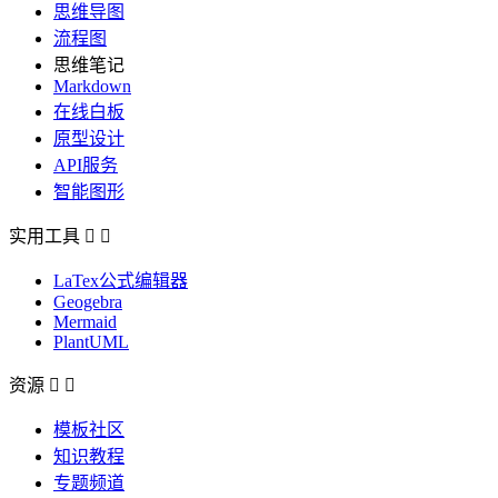
思维导图
流程图
思维笔记
Markdown
在线白板
原型设计
API服务
智能图形
实用工具


LaTex公式编辑器
Geogebra
Mermaid
PlantUML
资源


模板社区
知识教程
专题频道