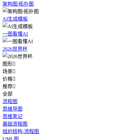
架构图/拓扑图
AI生成模板
一图看懂AI
2026世界杯
图形

场景

价格

推荐

全部
流程图
思维导图
思维笔记
基础流程图
组织结构-流程图
UML图