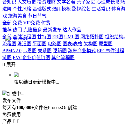
合知识
人文历史
投资理财
文学名著
亲子家庭
心理成长
职场
进阶
个性风格
基础版式
通用模板
影视综艺
生活常识
体育游
戏
旅游美食
节日节气
全部
免费
VIP免费
付费
推荐
热门
克隆最多
最新发布
达人作品
全部
基础流程图
甘特图
ER图
UML图
网络拓扑图
组织结构-
流程图
泳道图
平面图
电路图
图表/表格
架构图
原型图
BPMN2.0
韦恩图
关系图
逻辑图
魏朱商业模式
EPC事件过程
链图
EVC企业价值链图
其他流程图

展开
夜以继日更新模板中...
加载中...
发布文件
每天有
100,000+
文件在ProcessOn创建
免费使用
产品

