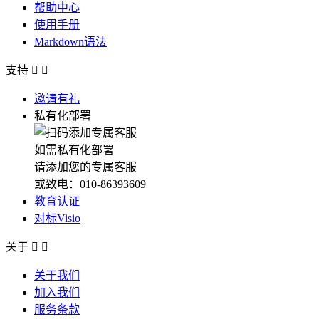
帮助中心
使用手册
Markdown语法
支持


邀请有礼
私有化部署
如需私有化部署
请添加您的专属客服
或致电：010-86393609
教育认证
对标Visio
关于


关于我们
加入我们
服务条款