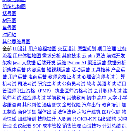
组织结构图
括号图
树形图
鱼骨图
时间轴
其他思维导图
全部
UI设计
用户旅程地图
交互设计
原型规划
项目管理
业务
流程
用户体验地图
需求分析
其他技术
云
php
算法
前端开发
架构
java
大数据
后端开发
运维
Python
AI
渠道运营
数据分析
新媒体运营
内容运营
短视频运营
活动运营
工具推荐
产品运
营
用户运营
电商运营
教师资格证考试
心理咨询师考试
计算
机考试
司法考试
研究生考试
公务员考试
软考
英语考试
项目
管理师职业资格（PMP）
执业医师资格考试
会计职称考试
建
筑师考试
建造师考试
学前教育
其他教育
初中
高中
大学
小学
客服咨询
其他岗位
酒店餐饮
金融保险
汽车出行
教育培训
加
工制造
商务销售
媒体出版
法律法务
房地产建筑
医疗保健
物
流快递
团建培训
技能提升
入职离职
OKR-KPI
组织结构
采购
管理
会议纪要
SOP
成本管控
销售管理
面试技巧
计划总结
综