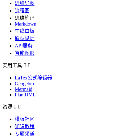
思维导图
流程图
思维笔记
Markdown
在线白板
原型设计
API服务
智能图形
实用工具


LaTex公式编辑器
Geogebra
Mermaid
PlantUML
资源


模板社区
知识教程
专题频道