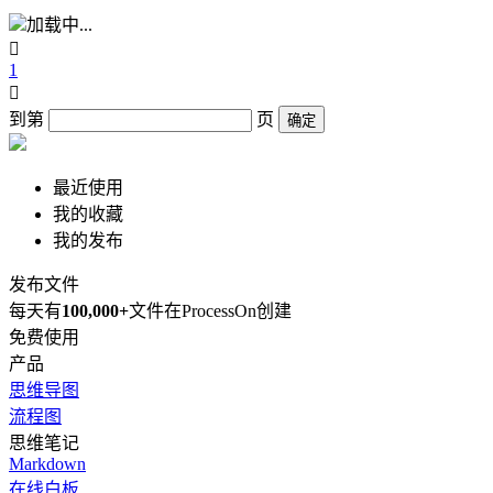
加载中...

1

到第
页
确定
最近使用
我的收藏
我的发布
发布文件
每天有
100,000+
文件在ProcessOn创建
免费使用
产品
思维导图
流程图
思维笔记
Markdown
在线白板