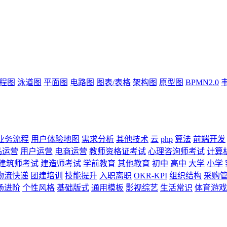
流程图
泳道图
平面图
电路图
图表/表格
架构图
原型图
BPMN2.0
业务流程
用户体验地图
需求分析
其他技术
云
php
算法
前端开发
品运营
用户运营
电商运营
教师资格证考试
心理咨询师考试
计算
建筑师考试
建造师考试
学前教育
其他教育
初中
高中
大学
小学
物流快递
团建培训
技能提升
入职离职
OKR-KPI
组织结构
采购
场进阶
个性风格
基础版式
通用模板
影视综艺
生活常识
体育游戏