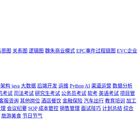
韦恩图
关系图
逻辑图
魏朱商业模式
EPC事件过程链图
EVC企业
架构
java
大数据
后端开发
运维
Python
AI
渠道运营
数据分析
机考试
司法考试
研究生考试
公务员考试
软考
英语考试
项目管
客服咨询
其他岗位
酒店餐饮
金融保险
汽车出行
教育培训
加工
管理
会议纪要
SOP
成本管控
销售管理
面试技巧
计划总结
综合
旅游美食
节日节气