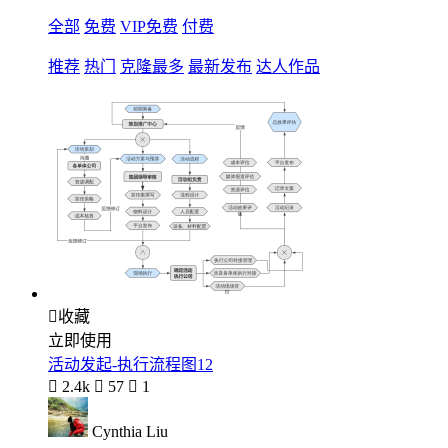
全部
免费
VIP免费
付费
推荐
热门
克隆最多
最新发布
达人作品

收藏
立即使用
活动发起-执行流程图12

2.4k

57

1
Cynthia Liu