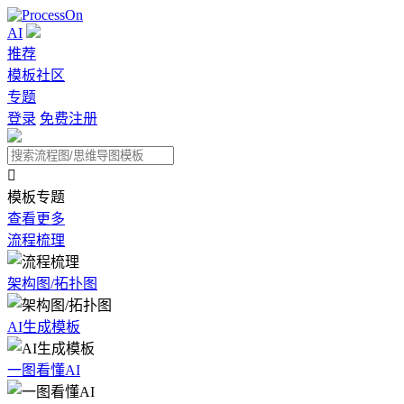
AI
推荐
模板社区
专题
登录
免费注册

模板专题
查看更多
流程梳理
架构图/拓扑图
AI生成模板
一图看懂AI