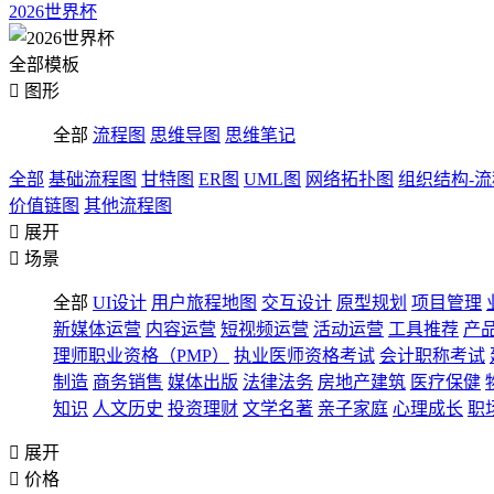
2026世界杯
全部模板

图形
全部
流程图
思维导图
思维笔记
全部
基础流程图
甘特图
ER图
UML图
网络拓扑图
组织结构-
价值链图
其他流程图

展开

场景
全部
UI设计
用户旅程地图
交互设计
原型规划
项目管理
新媒体运营
内容运营
短视频运营
活动运营
工具推荐
产
理师职业资格（PMP）
执业医师资格考试
会计职称考试
制造
商务销售
媒体出版
法律法务
房地产建筑
医疗保健
知识
人文历史
投资理财
文学名著
亲子家庭
心理成长
职

展开

价格