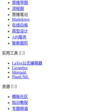
思维导图
流程图
思维笔记
Markdown
在线白板
原型设计
API服务
智能图形
实用工具


LaTex公式编辑器
Geogebra
Mermaid
PlantUML
资源


模板社区
知识教程
专题频道