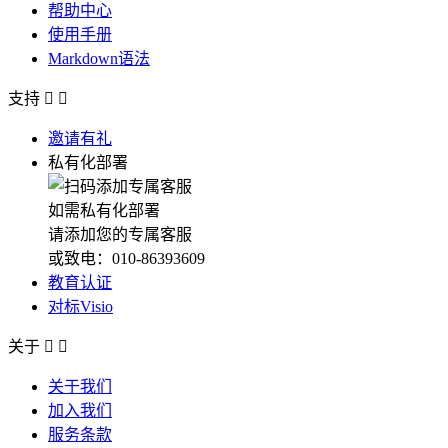
帮助中心
使用手册
Markdown语法
支持


邀请有礼
私有化部署
如需私有化部署
请添加您的专属客服
或致电：010-86393609
教育认证
对标Visio
关于


关于我们
加入我们
服务条款