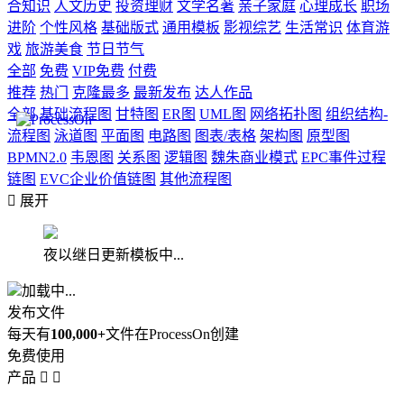
合知识
人文历史
投资理财
文学名著
亲子家庭
心理成长
职场
进阶
个性风格
基础版式
通用模板
影视综艺
生活常识
体育游
戏
旅游美食
节日节气
全部
免费
VIP免费
付费
推荐
热门
克隆最多
最新发布
达人作品
全部
基础流程图
甘特图
ER图
UML图
网络拓扑图
组织结构-
流程图
泳道图
平面图
电路图
图表/表格
架构图
原型图
BPMN2.0
韦恩图
关系图
逻辑图
魏朱商业模式
EPC事件过程
链图
EVC企业价值链图
其他流程图

展开
夜以继日更新模板中...
加载中...
发布文件
每天有
100,000+
文件在ProcessOn创建
免费使用
产品

