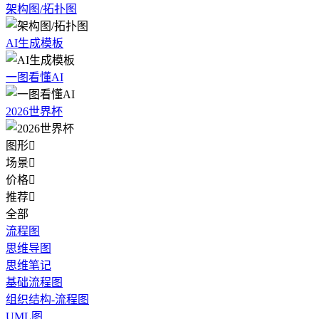
架构图/拓扑图
AI生成模板
一图看懂AI
2026世界杯
图形

场景

价格

推荐

全部
流程图
思维导图
思维笔记
基础流程图
组织结构-流程图
UML图