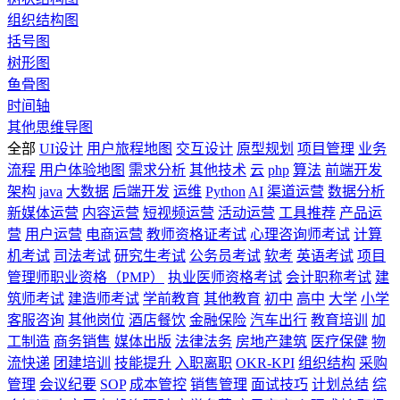
组织结构图
括号图
树形图
鱼骨图
时间轴
其他思维导图
全部
UI设计
用户旅程地图
交互设计
原型规划
项目管理
业务
流程
用户体验地图
需求分析
其他技术
云
php
算法
前端开发
架构
java
大数据
后端开发
运维
Python
AI
渠道运营
数据分析
新媒体运营
内容运营
短视频运营
活动运营
工具推荐
产品运
营
用户运营
电商运营
教师资格证考试
心理咨询师考试
计算
机考试
司法考试
研究生考试
公务员考试
软考
英语考试
项目
管理师职业资格（PMP）
执业医师资格考试
会计职称考试
建
筑师考试
建造师考试
学前教育
其他教育
初中
高中
大学
小学
客服咨询
其他岗位
酒店餐饮
金融保险
汽车出行
教育培训
加
工制造
商务销售
媒体出版
法律法务
房地产建筑
医疗保健
物
流快递
团建培训
技能提升
入职离职
OKR-KPI
组织结构
采购
管理
会议纪要
SOP
成本管控
销售管理
面试技巧
计划总结
综