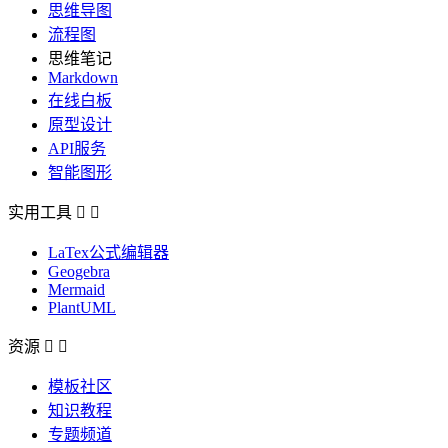
思维导图
流程图
思维笔记
Markdown
在线白板
原型设计
API服务
智能图形
实用工具


LaTex公式编辑器
Geogebra
Mermaid
PlantUML
资源


模板社区
知识教程
专题频道