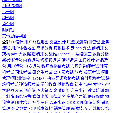
组织结构图
括号图
树形图
鱼骨图
时间轴
其他思维导图
全部
UI设计
用户旅程地图
交互设计
原型规划
项目管理
业务
流程
用户体验地图
需求分析
其他技术
云
php
算法
前端开发
架构
java
大数据
后端开发
运维
Python
AI
渠道运营
数据分析
新媒体运营
内容运营
短视频运营
活动运营
工具推荐
产品运
营
用户运营
电商运营
教师资格证考试
心理咨询师考试
计算
机考试
司法考试
研究生考试
公务员考试
软考
英语考试
项目
管理师职业资格（PMP）
执业医师资格考试
会计职称考试
建
筑师考试
建造师考试
学前教育
其他教育
初中
高中
大学
小学
客服咨询
其他岗位
酒店餐饮
金融保险
汽车出行
教育培训
加
工制造
商务销售
媒体出版
法律法务
房地产建筑
医疗保健
物
流快递
团建培训
技能提升
入职离职
OKR-KPI
组织结构
采购
管理
会议纪要
SOP
成本管控
销售管理
面试技巧
计划总结
综