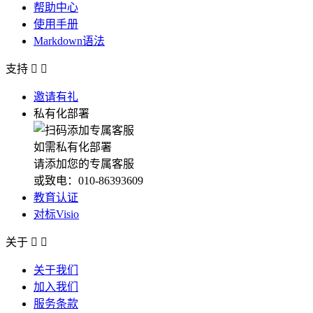
帮助中心
使用手册
Markdown语法
支持


邀请有礼
私有化部署
如需私有化部署
请添加您的专属客服
或致电：010-86393609
教育认证
对标Visio
关于


关于我们
加入我们
服务条款