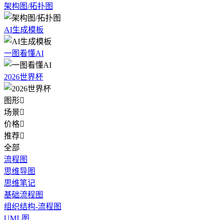
架构图/拓扑图
AI生成模板
一图看懂AI
2026世界杯
图形

场景

价格

推荐

全部
流程图
思维导图
思维笔记
基础流程图
组织结构-流程图
UML图