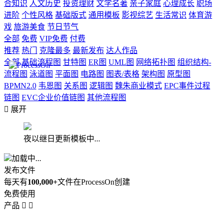
合知识
人文历史
投资理财
文学名著
亲子家庭
心理成长
职场
进阶
个性风格
基础版式
通用模板
影视综艺
生活常识
体育游
戏
旅游美食
节日节气
全部
免费
VIP免费
付费
推荐
热门
克隆最多
最新发布
达人作品
全部
基础流程图
甘特图
ER图
UML图
网络拓扑图
组织结构-
流程图
泳道图
平面图
电路图
图表/表格
架构图
原型图
BPMN2.0
韦恩图
关系图
逻辑图
魏朱商业模式
EPC事件过程
链图
EVC企业价值链图
其他流程图

展开
夜以继日更新模板中...
加载中...
发布文件
每天有
100,000+
文件在ProcessOn创建
免费使用
产品

