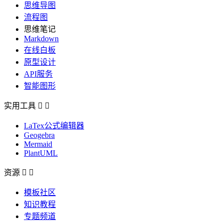
思维导图
流程图
思维笔记
Markdown
在线白板
原型设计
API服务
智能图形
实用工具


LaTex公式编辑器
Geogebra
Mermaid
PlantUML
资源


模板社区
知识教程
专题频道