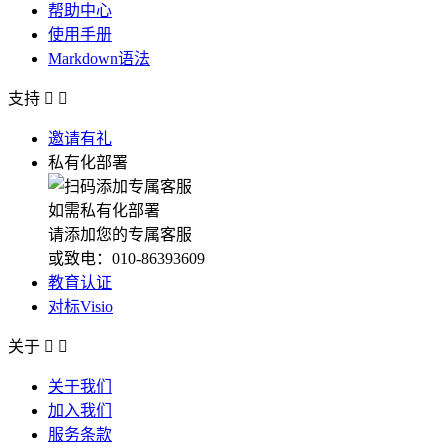
帮助中心
使用手册
Markdown语法
支持


邀请有礼
私有化部署
如需私有化部署
请添加您的专属客服
或致电：010-86393609
教育认证
对标Visio
关于


关于我们
加入我们
服务条款