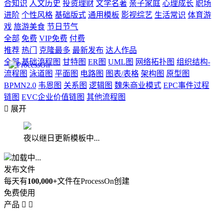
合知识
人文历史
投资理财
文学名著
亲子家庭
心理成长
职场
进阶
个性风格
基础版式
通用模板
影视综艺
生活常识
体育游
戏
旅游美食
节日节气
全部
免费
VIP免费
付费
推荐
热门
克隆最多
最新发布
达人作品
全部
基础流程图
甘特图
ER图
UML图
网络拓扑图
组织结构-
流程图
泳道图
平面图
电路图
图表/表格
架构图
原型图
BPMN2.0
韦恩图
关系图
逻辑图
魏朱商业模式
EPC事件过程
链图
EVC企业价值链图
其他流程图

展开
夜以继日更新模板中...
加载中...
发布文件
每天有
100,000+
文件在ProcessOn创建
免费使用
产品

