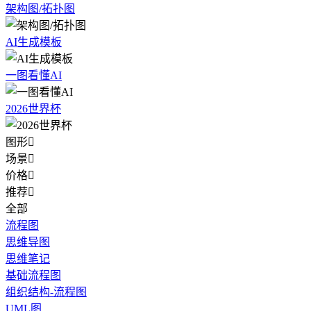
架构图/拓扑图
AI生成模板
一图看懂AI
2026世界杯
图形

场景

价格

推荐

全部
流程图
思维导图
思维笔记
基础流程图
组织结构-流程图
UML图