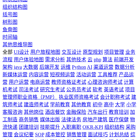
组织结构图
括号图
树形图
鱼骨图
时间轴
其他思维导图
全部
UI设计
用户旅程地图
交互设计
原型规划
项目管理
业务
流程
用户体验地图
需求分析
其他技术
云
php
算法
前端开发
架构
java
大数据
后端开发
运维
Python
AI
渠道运营
数据分析
新媒体运营
内容运营
短视频运营
活动运营
工具推荐
产品运
营
用户运营
电商运营
教师资格证考试
心理咨询师考试
计算
机考试
司法考试
研究生考试
公务员考试
软考
英语考试
项目
管理师职业资格（PMP）
执业医师资格考试
会计职称考试
建
筑师考试
建造师考试
学前教育
其他教育
初中
高中
大学
小学
客服咨询
其他岗位
酒店餐饮
金融保险
汽车出行
教育培训
加
工制造
商务销售
媒体出版
法律法务
房地产建筑
医疗保健
物
流快递
团建培训
技能提升
入职离职
OKR-KPI
组织结构
采购
管理
会议纪要
SOP
成本管控
销售管理
面试技巧
计划总结
综