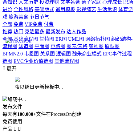
合知识
人文历史
投资理财
文学名著
亲子家庭
心理成长
职场
进阶
个性风格
基础版式
通用模板
影视综艺
生活常识
体育游
戏
旅游美食
节日节气
全部
免费
VIP免费
付费
推荐
热门
克隆最多
最新发布
达人作品
全部
基础流程图
甘特图
ER图
UML图
网络拓扑图
组织结构-
流程图
泳道图
平面图
电路图
图表/表格
架构图
原型图
BPMN2.0
韦恩图
关系图
逻辑图
魏朱商业模式
EPC事件过程
链图
EVC企业价值链图
其他流程图

展开
夜以继日更新模板中...
加载中...
发布文件
每天有
100,000+
文件在ProcessOn创建
免费使用
产品

