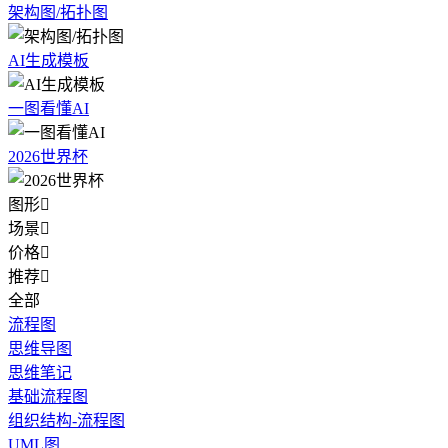
架构图/拓扑图
AI生成模板
一图看懂AI
2026世界杯
图形

场景

价格

推荐

全部
流程图
思维导图
思维笔记
基础流程图
组织结构-流程图
UML图