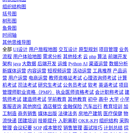
组织结构图
括号图
树形图
鱼骨图
时间轴
其他思维导图
全部
UI设计
用户旅程地图
交互设计
原型规划
项目管理
业务
流程
用户体验地图
需求分析
其他技术
云
php
算法
前端开发
架构
java
大数据
后端开发
运维
Python
AI
渠道运营
数据分析
新媒体运营
内容运营
短视频运营
活动运营
工具推荐
产品运
营
用户运营
电商运营
教师资格证考试
心理咨询师考试
计算
机考试
司法考试
研究生考试
公务员考试
软考
英语考试
项目
管理师职业资格（PMP）
执业医师资格考试
会计职称考试
建
筑师考试
建造师考试
学前教育
其他教育
初中
高中
大学
小学
客服咨询
其他岗位
酒店餐饮
金融保险
汽车出行
教育培训
加
工制造
商务销售
媒体出版
法律法务
房地产建筑
医疗保健
物
流快递
团建培训
技能提升
入职离职
OKR-KPI
组织结构
采购
管理
会议纪要
SOP
成本管控
销售管理
面试技巧
计划总结
综