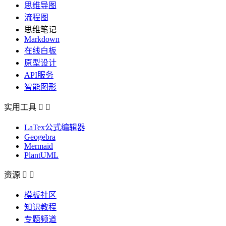
思维导图
流程图
思维笔记
Markdown
在线白板
原型设计
API服务
智能图形
实用工具


LaTex公式编辑器
Geogebra
Mermaid
PlantUML
资源


模板社区
知识教程
专题频道