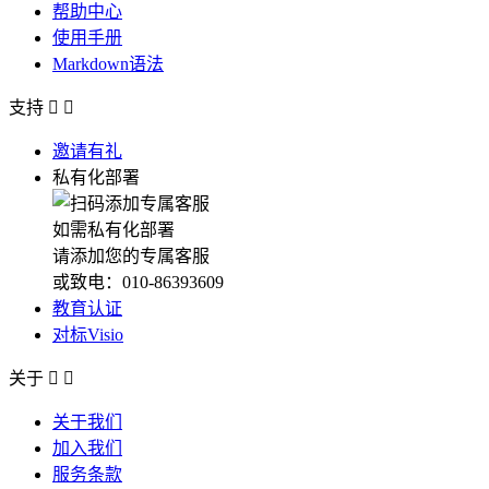
帮助中心
使用手册
Markdown语法
支持


邀请有礼
私有化部署
如需私有化部署
请添加您的专属客服
或致电：010-86393609
教育认证
对标Visio
关于


关于我们
加入我们
服务条款