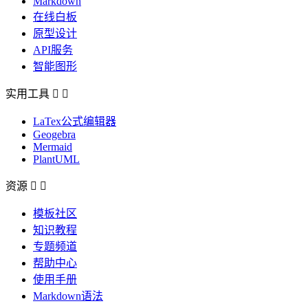
Markdown
在线白板
原型设计
API服务
智能图形
实用工具


LaTex公式编辑器
Geogebra
Mermaid
PlantUML
资源


模板社区
知识教程
专题频道
帮助中心
使用手册
Markdown语法