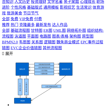
合知识
人文历史
投资理财
文学名著
亲子家庭
心理成长
职场
进阶
个性风格
基础版式
通用模板
影视综艺
生活常识
体育游
戏
旅游美食
节日节气
全部
免费
VIP免费
付费
推荐
热门
克隆最多
最新发布
达人作品
全部
基础流程图
甘特图
ER图
UML图
网络拓扑图
组织结构-
流程图
泳道图
平面图
电路图
图表/表格
架构图
原型图
BPMN2.0
韦恩图
关系图
逻辑图
魏朱商业模式
EPC事件过程
链图
EVC企业价值链图
其他流程图

展开