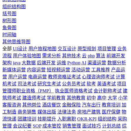
组织结构图
括号图
树形图
鱼骨图
时间轴
其他思维导图
全部
UI设计
用户旅程地图
交互设计
原型规划
项目管理
业务
流程
用户体验地图
需求分析
其他技术
云
php
算法
前端开发
架构
java
大数据
后端开发
运维
Python
AI
渠道运营
数据分析
新媒体运营
内容运营
短视频运营
活动运营
工具推荐
产品运
营
用户运营
电商运营
教师资格证考试
心理咨询师考试
计算
机考试
司法考试
研究生考试
公务员考试
软考
英语考试
项目
管理师职业资格（PMP）
执业医师资格考试
会计职称考试
建
筑师考试
建造师考试
学前教育
其他教育
初中
高中
大学
小学
客服咨询
其他岗位
酒店餐饮
金融保险
汽车出行
教育培训
加
工制造
商务销售
媒体出版
法律法务
房地产建筑
医疗保健
物
流快递
团建培训
技能提升
入职离职
OKR-KPI
组织结构
采购
管理
会议纪要
SOP
成本管控
销售管理
面试技巧
计划总结
综