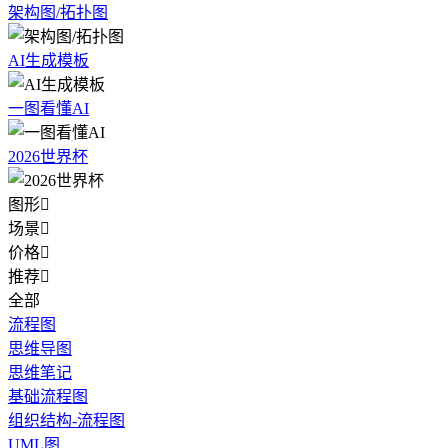
架构图/拓扑图
AI生成模板
一图看懂AI
2026世界杯
图形

场景

价格

推荐

全部
流程图
思维导图
思维笔记
基础流程图
组织结构-流程图
UML图