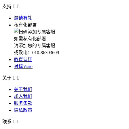
支持


邀请有礼
私有化部署
如需私有化部署
请添加您的专属客服
或致电：010-86393609
教育认证
对标Visio
关于


关于我们
加入我们
服务条款
隐私政策
联系

