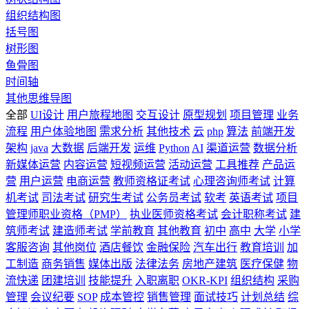
组织结构图
括号图
树形图
鱼骨图
时间轴
其他思维导图
全部
UI设计
用户旅程地图
交互设计
原型规划
项目管理
业务
流程
用户体验地图
需求分析
其他技术
云
php
算法
前端开发
架构
java
大数据
后端开发
运维
Python
AI
渠道运营
数据分析
新媒体运营
内容运营
短视频运营
活动运营
工具推荐
产品运
营
用户运营
电商运营
教师资格证考试
心理咨询师考试
计算
机考试
司法考试
研究生考试
公务员考试
软考
英语考试
项目
管理师职业资格（PMP）
执业医师资格考试
会计职称考试
建
筑师考试
建造师考试
学前教育
其他教育
初中
高中
大学
小学
客服咨询
其他岗位
酒店餐饮
金融保险
汽车出行
教育培训
加
工制造
商务销售
媒体出版
法律法务
房地产建筑
医疗保健
物
流快递
团建培训
技能提升
入职离职
OKR-KPI
组织结构
采购
管理
会议纪要
SOP
成本管控
销售管理
面试技巧
计划总结
综