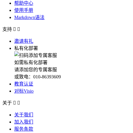
帮助中心
使用手册
Markdown语法
支持


邀请有礼
私有化部署
如需私有化部署
请添加您的专属客服
或致电：010-86393609
教育认证
对标Visio
关于


关于我们
加入我们
服务条款