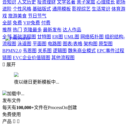
合知识
人文历史
投资理财
文学名著
亲子家庭
心理成长
职场
进阶
个性风格
基础版式
通用模板
影视综艺
生活常识
体育游
戏
旅游美食
节日节气
全部
免费
VIP免费
付费
推荐
热门
克隆最多
最新发布
达人作品
全部
基础流程图
甘特图
ER图
UML图
网络拓扑图
组织结构-
流程图
泳道图
平面图
电路图
图表/表格
架构图
原型图
BPMN2.0
韦恩图
关系图
逻辑图
魏朱商业模式
EPC事件过程
链图
EVC企业价值链图
其他流程图

展开
夜以继日更新模板中...
加载中...
发布文件
每天有
100,000+
文件在ProcessOn创建
免费使用
产品

