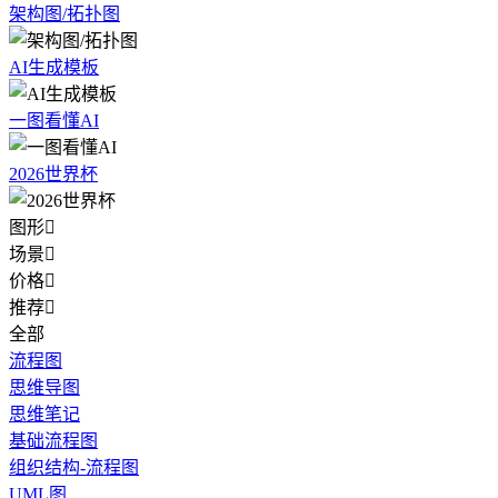
架构图/拓扑图
AI生成模板
一图看懂AI
2026世界杯
图形

场景

价格

推荐

全部
流程图
思维导图
思维笔记
基础流程图
组织结构-流程图
UML图