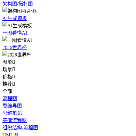
架构图/拓扑图
AI生成模板
一图看懂AI
2026世界杯
图形

场景

价格

推荐

全部
流程图
思维导图
思维笔记
基础流程图
组织结构-流程图
UML图