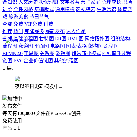
合知识
人文历史
投资理财
文学名著
亲子家庭
心理成长
职场
进阶
个性风格
基础版式
通用模板
影视综艺
生活常识
体育游
戏
旅游美食
节日节气
全部
免费
VIP免费
付费
推荐
热门
克隆最多
最新发布
达人作品
全部
基础流程图
甘特图
ER图
UML图
网络拓扑图
组织结构-
流程图
泳道图
平面图
电路图
图表/表格
架构图
原型图
BPMN2.0
韦恩图
关系图
逻辑图
魏朱商业模式
EPC事件过程
链图
EVC企业价值链图
其他流程图

展开
夜以继日更新模板中...
加载中...
发布文件
每天有
100,000+
文件在ProcessOn创建
免费使用
产品

