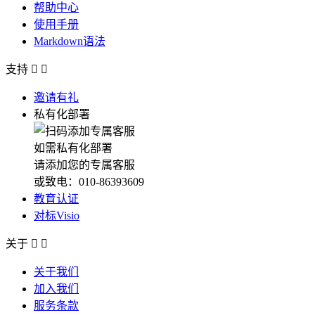
帮助中心
使用手册
Markdown语法
支持


邀请有礼
私有化部署
如需私有化部署
请添加您的专属客服
或致电：010-86393609
教育认证
对标Visio
关于


关于我们
加入我们
服务条款