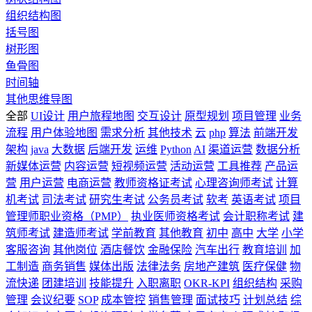
组织结构图
括号图
树形图
鱼骨图
时间轴
其他思维导图
全部
UI设计
用户旅程地图
交互设计
原型规划
项目管理
业务
流程
用户体验地图
需求分析
其他技术
云
php
算法
前端开发
架构
java
大数据
后端开发
运维
Python
AI
渠道运营
数据分析
新媒体运营
内容运营
短视频运营
活动运营
工具推荐
产品运
营
用户运营
电商运营
教师资格证考试
心理咨询师考试
计算
机考试
司法考试
研究生考试
公务员考试
软考
英语考试
项目
管理师职业资格（PMP）
执业医师资格考试
会计职称考试
建
筑师考试
建造师考试
学前教育
其他教育
初中
高中
大学
小学
客服咨询
其他岗位
酒店餐饮
金融保险
汽车出行
教育培训
加
工制造
商务销售
媒体出版
法律法务
房地产建筑
医疗保健
物
流快递
团建培训
技能提升
入职离职
OKR-KPI
组织结构
采购
管理
会议纪要
SOP
成本管控
销售管理
面试技巧
计划总结
综