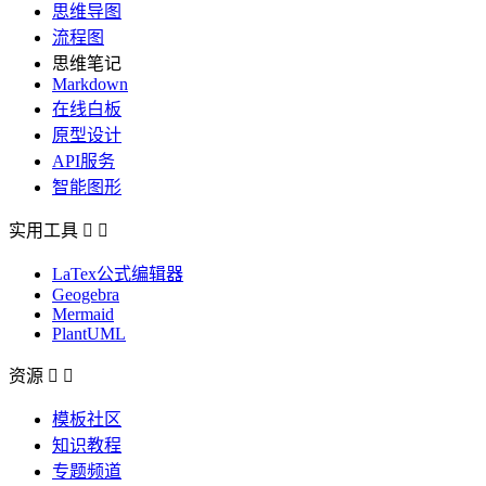
思维导图
流程图
思维笔记
Markdown
在线白板
原型设计
API服务
智能图形
实用工具


LaTex公式编辑器
Geogebra
Mermaid
PlantUML
资源


模板社区
知识教程
专题频道