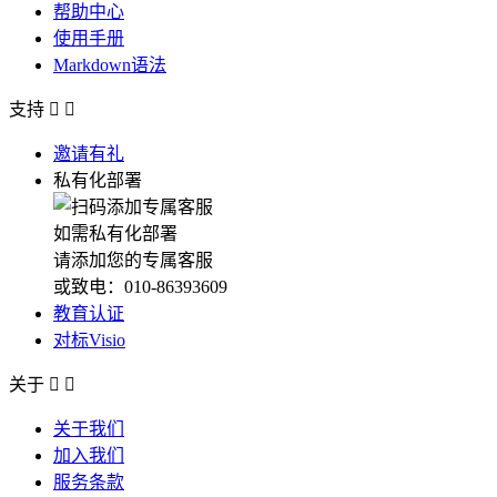
帮助中心
使用手册
Markdown语法
支持


邀请有礼
私有化部署
如需私有化部署
请添加您的专属客服
或致电：010-86393609
教育认证
对标Visio
关于


关于我们
加入我们
服务条款