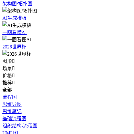
架构图/拓扑图
AI生成模板
一图看懂AI
2026世界杯
图形

场景

价格

推荐

全部
流程图
思维导图
思维笔记
基础流程图
组织结构-流程图
UML图