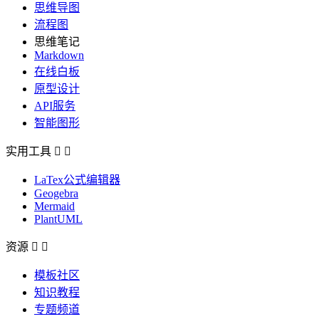
思维导图
流程图
思维笔记
Markdown
在线白板
原型设计
API服务
智能图形
实用工具


LaTex公式编辑器
Geogebra
Mermaid
PlantUML
资源


模板社区
知识教程
专题频道