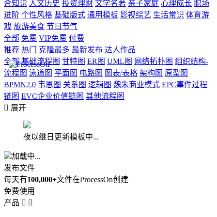
合知识
人文历史
投资理财
文学名著
亲子家庭
心理成长
职场
进阶
个性风格
基础版式
通用模板
影视综艺
生活常识
体育游
戏
旅游美食
节日节气
全部
免费
VIP免费
付费
推荐
热门
克隆最多
最新发布
达人作品
全部
基础流程图
甘特图
ER图
UML图
网络拓扑图
组织结构-
流程图
泳道图
平面图
电路图
图表/表格
架构图
原型图
BPMN2.0
韦恩图
关系图
逻辑图
魏朱商业模式
EPC事件过程
链图
EVC企业价值链图
其他流程图

展开
夜以继日更新模板中...
加载中...
发布文件
每天有
100,000+
文件在ProcessOn创建
免费使用
产品

