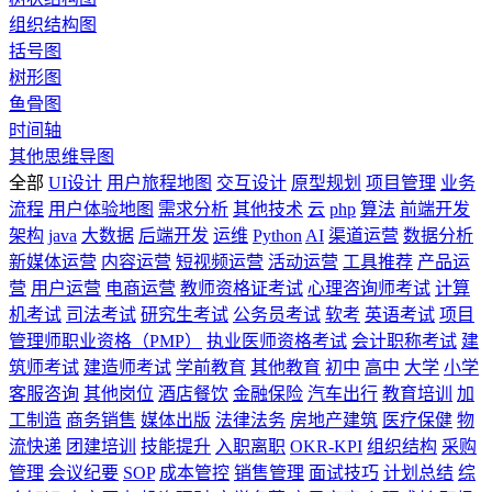
组织结构图
括号图
树形图
鱼骨图
时间轴
其他思维导图
全部
UI设计
用户旅程地图
交互设计
原型规划
项目管理
业务
流程
用户体验地图
需求分析
其他技术
云
php
算法
前端开发
架构
java
大数据
后端开发
运维
Python
AI
渠道运营
数据分析
新媒体运营
内容运营
短视频运营
活动运营
工具推荐
产品运
营
用户运营
电商运营
教师资格证考试
心理咨询师考试
计算
机考试
司法考试
研究生考试
公务员考试
软考
英语考试
项目
管理师职业资格（PMP）
执业医师资格考试
会计职称考试
建
筑师考试
建造师考试
学前教育
其他教育
初中
高中
大学
小学
客服咨询
其他岗位
酒店餐饮
金融保险
汽车出行
教育培训
加
工制造
商务销售
媒体出版
法律法务
房地产建筑
医疗保健
物
流快递
团建培训
技能提升
入职离职
OKR-KPI
组织结构
采购
管理
会议纪要
SOP
成本管控
销售管理
面试技巧
计划总结
综