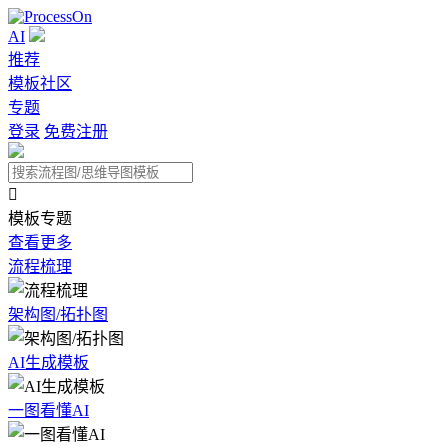
AI
推荐
模板社区
专题
登录
免费注册

模板专题
查看更多
流程梳理
架构图/拓扑图
AI生成模板
一图看懂AI