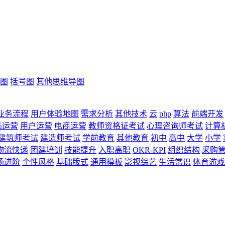
图
括号图
其他思维导图
业务流程
用户体验地图
需求分析
其他技术
云
php
算法
前端开发
品运营
用户运营
电商运营
教师资格证考试
心理咨询师考试
计算
建筑师考试
建造师考试
学前教育
其他教育
初中
高中
大学
小学
物流快递
团建培训
技能提升
入职离职
OKR-KPI
组织结构
采购
场进阶
个性风格
基础版式
通用模板
影视综艺
生活常识
体育游戏