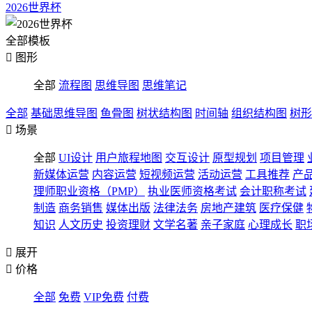
2026世界杯
全部模板

图形
全部
流程图
思维导图
思维笔记
全部
基础思维导图
鱼骨图
树状结构图
时间轴
组织结构图
树形

场景
全部
UI设计
用户旅程地图
交互设计
原型规划
项目管理
新媒体运营
内容运营
短视频运营
活动运营
工具推荐
产
理师职业资格（PMP）
执业医师资格考试
会计职称考试
制造
商务销售
媒体出版
法律法务
房地产建筑
医疗保健
知识
人文历史
投资理财
文学名著
亲子家庭
心理成长
职

展开

价格
全部
免费
VIP免费
付费