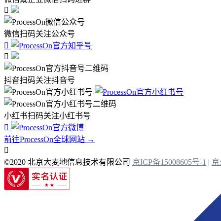

微信扫码关注公众号


抖音扫码关注抖音号
小红书扫码关注小红书号

前往ProcessOn全球网站 →

©2020 北京大麦地信息技术有限公司
京ICP备15008605号-1
|
京