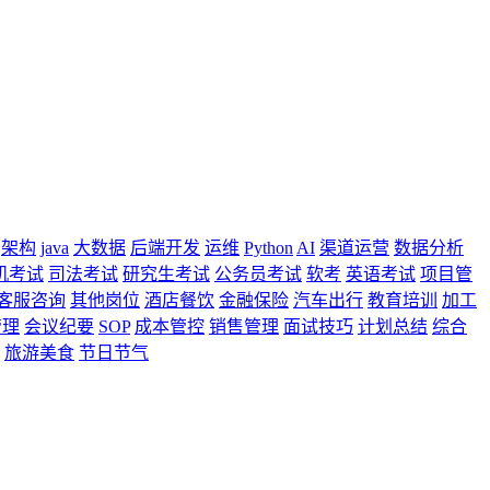
架构
java
大数据
后端开发
运维
Python
AI
渠道运营
数据分析
机考试
司法考试
研究生考试
公务员考试
软考
英语考试
项目管
客服咨询
其他岗位
酒店餐饮
金融保险
汽车出行
教育培训
加工
管理
会议纪要
SOP
成本管控
销售管理
面试技巧
计划总结
综合
旅游美食
节日节气