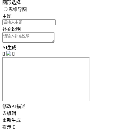
图形选择
思维导图
主题
补充说明
AI生成


修改AI描述
去编辑
重新生成
提示
