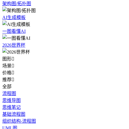
架构图/拓扑图
AI生成模板
一图看懂AI
2026世界杯
图形

场景

价格

推荐

全部
流程图
思维导图
思维笔记
基础流程图
组织结构-流程图
UML图