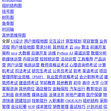
组织结构图
括号图
树形图
鱼骨图
时间轴
其他思维导图
全部
UI设计
用户旅程地图
交互设计
原型规划
项目管理
业务
流程
用户体验地图
需求分析
其他技术
云
php
算法
前端开发
架构
java
大数据
后端开发
运维
Python
AI
渠道运营
数据分析
新媒体运营
内容运营
短视频运营
活动运营
工具推荐
产品运
营
用户运营
电商运营
教师资格证考试
心理咨询师考试
计算
机考试
司法考试
研究生考试
公务员考试
软考
英语考试
项目
管理师职业资格（PMP）
执业医师资格考试
会计职称考试
建
筑师考试
建造师考试
学前教育
其他教育
初中
高中
大学
小学
客服咨询
其他岗位
酒店餐饮
金融保险
汽车出行
教育培训
加
工制造
商务销售
媒体出版
法律法务
房地产建筑
医疗保健
物
流快递
团建培训
技能提升
入职离职
OKR-KPI
组织结构
采购
管理
会议纪要
SOP
成本管控
销售管理
面试技巧
计划总结
综