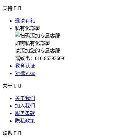
支持


邀请有礼
私有化部署
如需私有化部署
请添加您的专属客服
或致电：010-86393609
教育认证
对标Visio
关于


关于我们
加入我们
服务条款
隐私政策
联系

