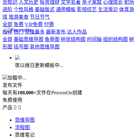
合知识
人文历史
投资理财
文学名著
亲子家庭
心理成长
职场
进阶
个性风格
基础版式
通用模板
影视综艺
生活常识
体育游
戏
旅游美食
节日节气
全部
免费
VIP免费
付费
推荐
热门
克隆最多
最新发布
达人作品
全部
基础思维导图
鱼骨图
树状结构图
时间轴
组织结构图
树
形图
括号图
其他思维导图
夜以继日更新模板中...
加载中...
发布文件
每天有
100,000+
文件在ProcessOn创建
免费使用
产品


思维导图
流程图
思维笔记