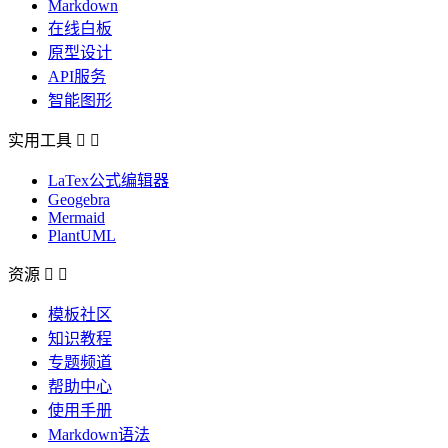
Markdown
在线白板
原型设计
API服务
智能图形
实用工具


LaTex公式编辑器
Geogebra
Mermaid
PlantUML
资源


模板社区
知识教程
专题频道
帮助中心
使用手册
Markdown语法