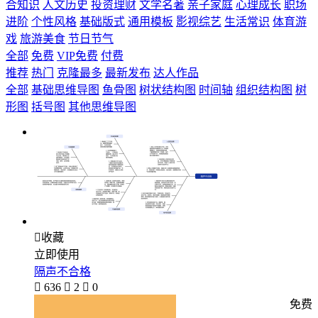
合知识
人文历史
投资理财
文学名著
亲子家庭
心理成长
职场
进阶
个性风格
基础版式
通用模板
影视综艺
生活常识
体育游
戏
旅游美食
节日节气
全部
免费
VIP免费
付费
推荐
热门
克隆最多
最新发布
达人作品
全部
基础思维导图
鱼骨图
树状结构图
时间轴
组织结构图
树
形图
括号图
其他思维导图

收藏
立即使用
隔声不合格

636

2

0
免费