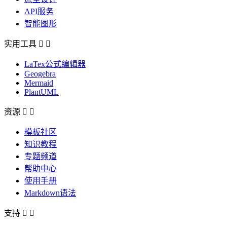
API服务
智能图形
实用工具


LaTex公式编辑器
Geogebra
Mermaid
PlantUML
资源


模板社区
知识教程
专题频道
帮助中心
使用手册
Markdown语法
支持

