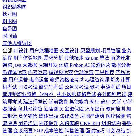
组织结构图
括号图
树形图
鱼骨图
时间轴
其他思维导图
全部
UI设计
用户旅程地图
交互设计
原型规划
项目管理
业务
流程
用户体验地图
需求分析
其他技术
云
php
算法
前端开发
架构
java
大数据
后端开发
运维
Python
AI
渠道运营
数据分析
新媒体运营
内容运营
短视频运营
活动运营
工具推荐
产品运
营
用户运营
电商运营
教师资格证考试
心理咨询师考试
计算
机考试
司法考试
研究生考试
公务员考试
软考
英语考试
项目
管理师职业资格（PMP）
执业医师资格考试
会计职称考试
建
筑师考试
建造师考试
学前教育
其他教育
初中
高中
大学
小学
客服咨询
其他岗位
酒店餐饮
金融保险
汽车出行
教育培训
加
工制造
商务销售
媒体出版
法律法务
房地产建筑
医疗保健
物
流快递
团建培训
技能提升
入职离职
OKR-KPI
组织结构
采购
管理
会议纪要
SOP
成本管控
销售管理
面试技巧
计划总结
综