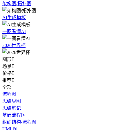
架构图/拓扑图
AI生成模板
一图看懂AI
2026世界杯
图形

场景

价格

推荐

全部
流程图
思维导图
思维笔记
基础流程图
组织结构-流程图
UML图