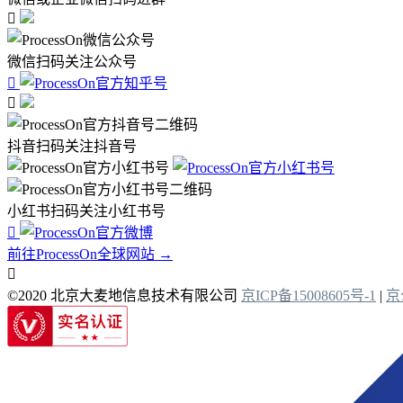

微信扫码关注公众号


抖音扫码关注抖音号
小红书扫码关注小红书号

前往ProcessOn全球网站 →

©2020 北京大麦地信息技术有限公司
京ICP备15008605号-1
|
京