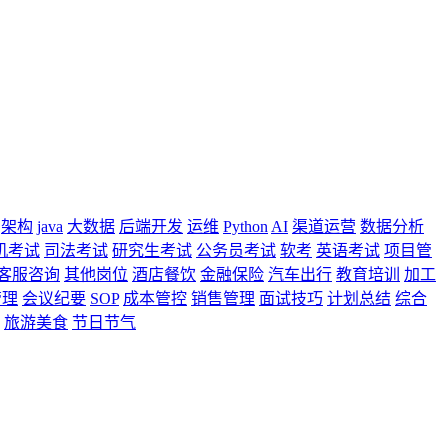
架构
java
大数据
后端开发
运维
Python
AI
渠道运营
数据分析
机考试
司法考试
研究生考试
公务员考试
软考
英语考试
项目管
客服咨询
其他岗位
酒店餐饮
金融保险
汽车出行
教育培训
加工
管理
会议纪要
SOP
成本管控
销售管理
面试技巧
计划总结
综合
旅游美食
节日节气