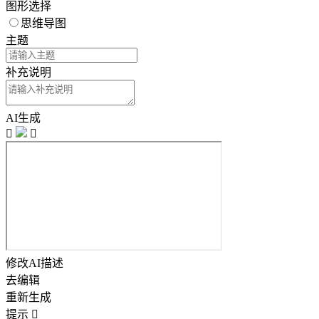
图形选择
思维导图
主题
补充说明
AI生成


修改AI描述
去编辑
重新生成
提示
