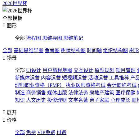
2026世界杯
全部模板

图形
全部
流程图
思维导图
思维笔记
全部
基础思维导图
鱼骨图
树状结构图
时间轴
组织结构图
树形

场景
全部
UI设计
用户旅程地图
交互设计
原型规划
项目管理
新媒体运营
内容运营
短视频运营
活动运营
工具推荐
产
理师职业资格（PMP）
执业医师资格考试
会计职称考试
制造
商务销售
媒体出版
法律法务
房地产建筑
医疗保健
知识
人文历史
投资理财
文学名著
亲子家庭
心理成长
职

展开

价格
全部
免费
VIP免费
付费