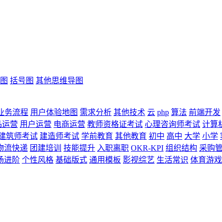
图
括号图
其他思维导图
业务流程
用户体验地图
需求分析
其他技术
云
php
算法
前端开发
品运营
用户运营
电商运营
教师资格证考试
心理咨询师考试
计算
建筑师考试
建造师考试
学前教育
其他教育
初中
高中
大学
小学
物流快递
团建培训
技能提升
入职离职
OKR-KPI
组织结构
采购
场进阶
个性风格
基础版式
通用模板
影视综艺
生活常识
体育游戏