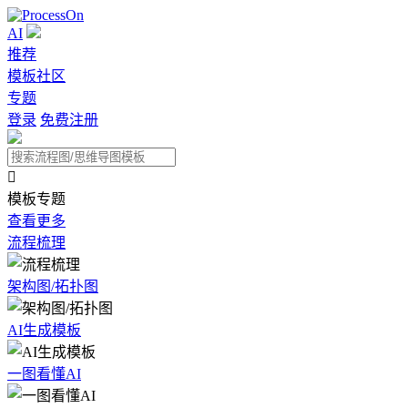
AI
推荐
模板社区
专题
登录
免费注册

模板专题
查看更多
流程梳理
架构图/拓扑图
AI生成模板
一图看懂AI