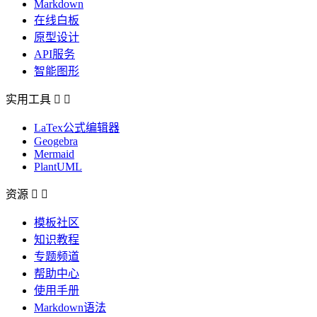
Markdown
在线白板
原型设计
API服务
智能图形
实用工具


LaTex公式编辑器
Geogebra
Mermaid
PlantUML
资源


模板社区
知识教程
专题频道
帮助中心
使用手册
Markdown语法