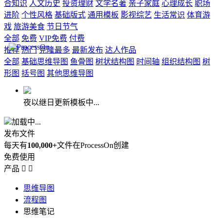
合知识
人文历史
投资理财
文学名著
亲子家庭
心理成长
职场
进阶
个性风格
基础版式
通用模板
影视综艺
生活常识
体育游
戏
旅游美食
节日节气
全部
免费
VIP免费
付费
推荐
热门
克隆最多
最新发布
达人作品
全部
基础思维导图
鱼骨图
树状结构图
时间轴
组织结构图
树
形图
括号图
其他思维导图
夜以继日更新模板中...
加载中...
发布文件
每天有
100,000+
文件在ProcessOn创建
免费使用
产品


思维导图
流程图
思维笔记