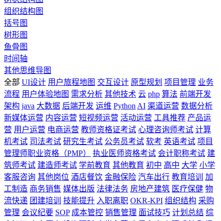
组织结构图
括号图
树形图
鱼骨图
时间轴
其他思维导图
全部
UI设计
用户旅程地图
交互设计
原型规划
项目管理
业务
流程
用户体验地图
需求分析
其他技术
云
php
算法
前端开发
架构
java
大数据
后端开发
运维
Python
AI
渠道运营
数据分析
新媒体运营
内容运营
短视频运营
活动运营
工具推荐
产品运
营
用户运营
电商运营
教师资格证考试
心理咨询师考试
计算
机考试
司法考试
研究生考试
公务员考试
软考
英语考试
项目
管理师职业资格（PMP）
执业医师资格考试
会计职称考试
建
筑师考试
建造师考试
学前教育
其他教育
初中
高中
大学
小学
客服咨询
其他岗位
酒店餐饮
金融保险
汽车出行
教育培训
加
工制造
商务销售
媒体出版
法律法务
房地产建筑
医疗保健
物
流快递
团建培训
技能提升
入职离职
OKR-KPI
组织结构
采购
管理
会议纪要
SOP
成本管控
销售管理
面试技巧
计划总结
综