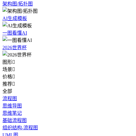
架构图/拓扑图
AI生成模板
一图看懂AI
2026世界杯
图形

场景

价格

推荐

全部
流程图
思维导图
思维笔记
基础流程图
组织结构-流程图
UML图