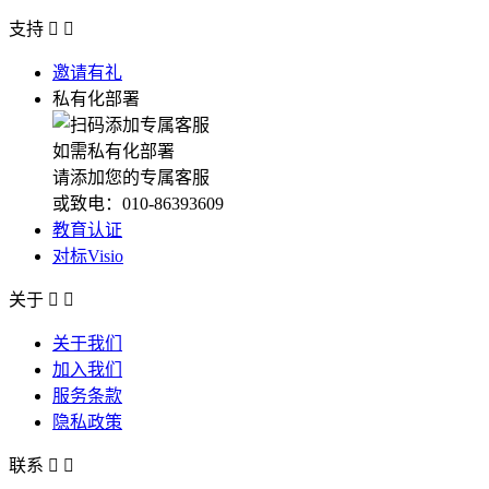
支持


邀请有礼
私有化部署
如需私有化部署
请添加您的专属客服
或致电：010-86393609
教育认证
对标Visio
关于


关于我们
加入我们
服务条款
隐私政策
联系

