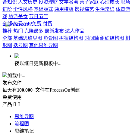
合知识
人文历史
投资理财
文学名著
亲子家庭
心理成长
职场
进阶
个性风格
基础版式
通用模板
影视综艺
生活常识
体育游
戏
旅游美食
节日节气
全部
免费
VIP免费
付费
推荐
热门
克隆最多
最新发布
达人作品
全部
基础思维导图
鱼骨图
树状结构图
时间轴
组织结构图
树
形图
括号图
其他思维导图
夜以继日更新模板中...
加载中...
发布文件
每天有
100,000+
文件在ProcessOn创建
免费使用
产品


思维导图
流程图
思维笔记