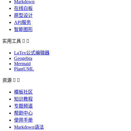
Markdown
在线白板
原型设计
API服务
智能图形
实用工具


LaTex公式编辑器
Geogebra
Mermaid
PlantUML
资源


模板社区
知识教程
专题频道
帮助中心
使用手册
Markdown语法