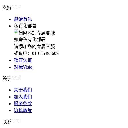
支持


邀请有礼
私有化部署
如需私有化部署
请添加您的专属客服
或致电：010-86393609
教育认证
对标Visio
关于


关于我们
加入我们
服务条款
隐私政策
联系

