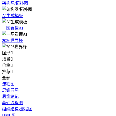
架构图/拓扑图
AI生成模板
一图看懂AI
2026世界杯
图形

场景

价格

推荐

全部
流程图
思维导图
思维笔记
基础流程图
组织结构-流程图
UML图