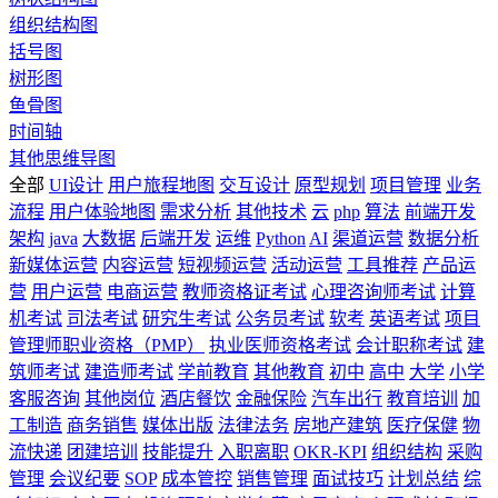
组织结构图
括号图
树形图
鱼骨图
时间轴
其他思维导图
全部
UI设计
用户旅程地图
交互设计
原型规划
项目管理
业务
流程
用户体验地图
需求分析
其他技术
云
php
算法
前端开发
架构
java
大数据
后端开发
运维
Python
AI
渠道运营
数据分析
新媒体运营
内容运营
短视频运营
活动运营
工具推荐
产品运
营
用户运营
电商运营
教师资格证考试
心理咨询师考试
计算
机考试
司法考试
研究生考试
公务员考试
软考
英语考试
项目
管理师职业资格（PMP）
执业医师资格考试
会计职称考试
建
筑师考试
建造师考试
学前教育
其他教育
初中
高中
大学
小学
客服咨询
其他岗位
酒店餐饮
金融保险
汽车出行
教育培训
加
工制造
商务销售
媒体出版
法律法务
房地产建筑
医疗保健
物
流快递
团建培训
技能提升
入职离职
OKR-KPI
组织结构
采购
管理
会议纪要
SOP
成本管控
销售管理
面试技巧
计划总结
综