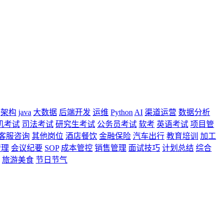
架构
java
大数据
后端开发
运维
Python
AI
渠道运营
数据分析
机考试
司法考试
研究生考试
公务员考试
软考
英语考试
项目管
客服咨询
其他岗位
酒店餐饮
金融保险
汽车出行
教育培训
加工
管理
会议纪要
SOP
成本管控
销售管理
面试技巧
计划总结
综合
旅游美食
节日节气