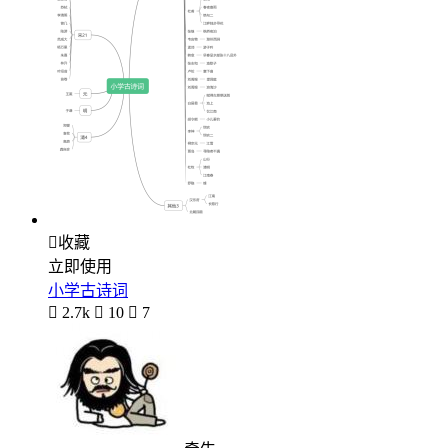

收藏
立即使用
小学古诗词

2.7k

10

7