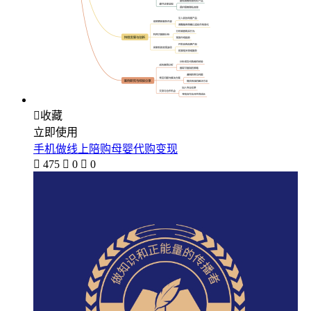

收藏
立即使用
手机做线上陪购母婴代购变现

475

0

0