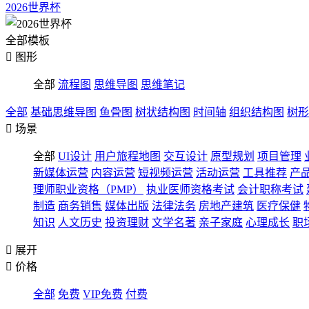
2026世界杯
全部模板

图形
全部
流程图
思维导图
思维笔记
全部
基础思维导图
鱼骨图
树状结构图
时间轴
组织结构图
树形

场景
全部
UI设计
用户旅程地图
交互设计
原型规划
项目管理
新媒体运营
内容运营
短视频运营
活动运营
工具推荐
产
理师职业资格（PMP）
执业医师资格考试
会计职称考试
制造
商务销售
媒体出版
法律法务
房地产建筑
医疗保健
知识
人文历史
投资理财
文学名著
亲子家庭
心理成长
职

展开

价格
全部
免费
VIP免费
付费