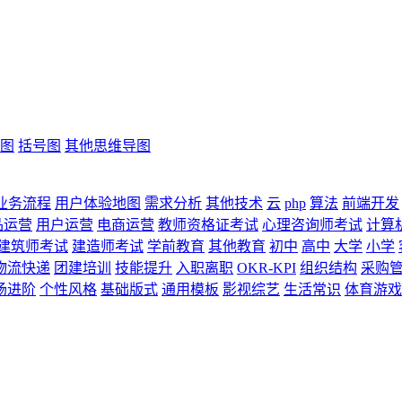
图
括号图
其他思维导图
业务流程
用户体验地图
需求分析
其他技术
云
php
算法
前端开发
品运营
用户运营
电商运营
教师资格证考试
心理咨询师考试
计算
建筑师考试
建造师考试
学前教育
其他教育
初中
高中
大学
小学
物流快递
团建培训
技能提升
入职离职
OKR-KPI
组织结构
采购
场进阶
个性风格
基础版式
通用模板
影视综艺
生活常识
体育游戏