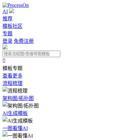
AI
推荐
模板社区
专题
登录
免费注册

模板专题
查看更多
流程梳理
架构图/拓扑图
AI生成模板
一图看懂AI