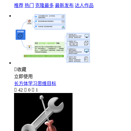
推荐
热门
克隆最多
最新发布
达人作品

收藏
立即使用
长方体学习思维目标

42

0

1