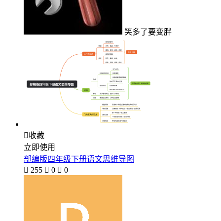
笑多了要变胖

收藏
立即使用
部编版四年级下册语文思维导图

255

0

0