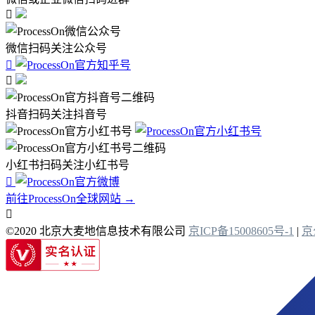

微信扫码关注公众号


抖音扫码关注抖音号
小红书扫码关注小红书号

前往ProcessOn全球网站 →

©2020 北京大麦地信息技术有限公司
京ICP备15008605号-1
|
京