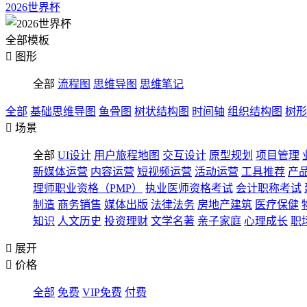
2026世界杯
全部模板

图形
全部
流程图
思维导图
思维笔记
全部
基础思维导图
鱼骨图
树状结构图
时间轴
组织结构图
树形

场景
全部
UI设计
用户旅程地图
交互设计
原型规划
项目管理
新媒体运营
内容运营
短视频运营
活动运营
工具推荐
产
理师职业资格（PMP）
执业医师资格考试
会计职称考试
制造
商务销售
媒体出版
法律法务
房地产建筑
医疗保健
知识
人文历史
投资理财
文学名著
亲子家庭
心理成长
职

展开

价格
全部
免费
VIP免费
付费