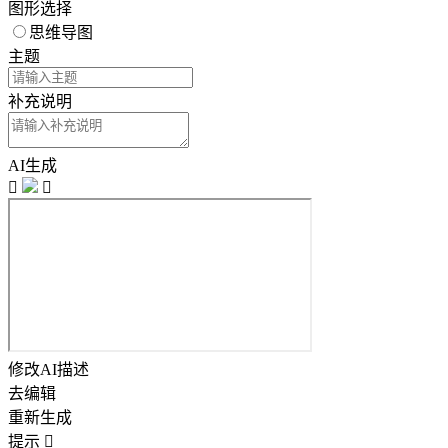
图形选择
思维导图
主题
补充说明
AI生成


修改AI描述
去编辑
重新生成
提示
