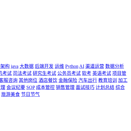
架构
java
大数据
后端开发
运维
Python
AI
渠道运营
数据分析
机考试
司法考试
研究生考试
公务员考试
软考
英语考试
项目管
客服咨询
其他岗位
酒店餐饮
金融保险
汽车出行
教育培训
加工
管理
会议纪要
SOP
成本管控
销售管理
面试技巧
计划总结
综合
旅游美食
节日节气