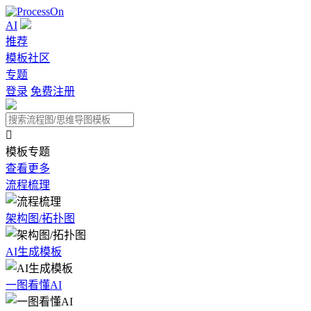
AI
推荐
模板社区
专题
登录
免费注册

模板专题
查看更多
流程梳理
架构图/拓扑图
AI生成模板
一图看懂AI