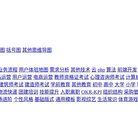
图
括号图
其他思维导图
业务流程
用户体验地图
需求分析
其他技术
云
php
算法
前端开发
品运营
用户运营
电商运营
教师资格证考试
心理咨询师考试
计算
建筑师考试
建造师考试
学前教育
其他教育
初中
高中
大学
小学
物流快递
团建培训
技能提升
入职离职
OKR-KPI
组织结构
采购
场进阶
个性风格
基础版式
通用模板
影视综艺
生活常识
体育游戏