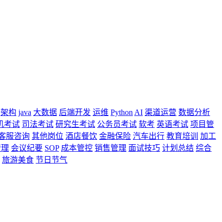
架构
java
大数据
后端开发
运维
Python
AI
渠道运营
数据分析
机考试
司法考试
研究生考试
公务员考试
软考
英语考试
项目管
客服咨询
其他岗位
酒店餐饮
金融保险
汽车出行
教育培训
加工
管理
会议纪要
SOP
成本管控
销售管理
面试技巧
计划总结
综合
旅游美食
节日节气