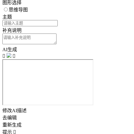
图形选择
思维导图
主题
补充说明
AI生成


修改AI描述
去编辑
重新生成
提示
