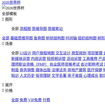
2026世界杯
全部模板

图形
全部
流程图
思维导图
思维笔记
全部
基础思维导图
鱼骨图
树状结构图
时间轴
组织结构图
树形

场景
全部
UI设计
用户旅程地图
交互设计
原型规划
项目管理
新媒体运营
内容运营
短视频运营
活动运营
工具推荐
产
理师职业资格（PMP）
执业医师资格考试
会计职称考试
制造
商务销售
媒体出版
法律法务
房地产建筑
医疗保健
知识
人文历史
投资理财
文学名著
亲子家庭
心理成长
职

展开

价格
全部
免费
VIP免费
付费