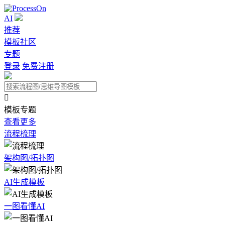
AI
推荐
模板社区
专题
登录
免费注册

模板专题
查看更多
流程梳理
架构图/拓扑图
AI生成模板
一图看懂AI