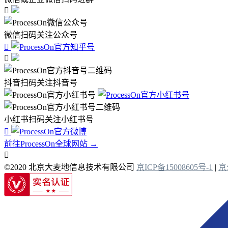

微信扫码关注公众号


抖音扫码关注抖音号
小红书扫码关注小红书号

前往ProcessOn全球网站 →

©2020 北京大麦地信息技术有限公司
京ICP备15008605号-1
|
京