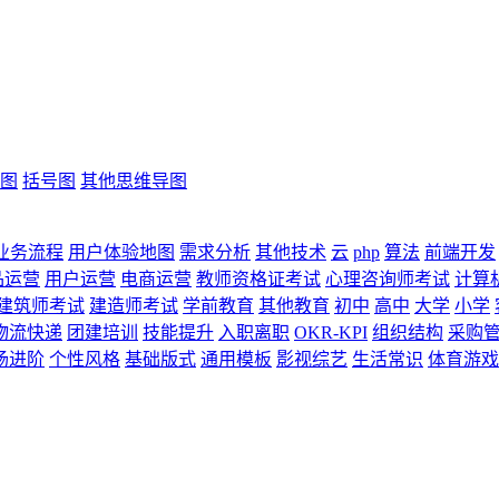
图
括号图
其他思维导图
业务流程
用户体验地图
需求分析
其他技术
云
php
算法
前端开发
品运营
用户运营
电商运营
教师资格证考试
心理咨询师考试
计算
建筑师考试
建造师考试
学前教育
其他教育
初中
高中
大学
小学
物流快递
团建培训
技能提升
入职离职
OKR-KPI
组织结构
采购
场进阶
个性风格
基础版式
通用模板
影视综艺
生活常识
体育游戏