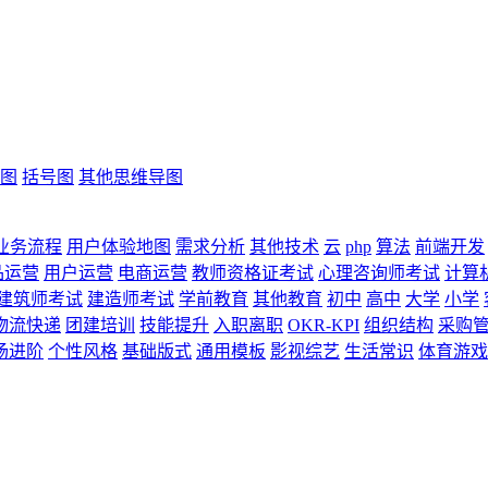
图
括号图
其他思维导图
业务流程
用户体验地图
需求分析
其他技术
云
php
算法
前端开发
品运营
用户运营
电商运营
教师资格证考试
心理咨询师考试
计算
建筑师考试
建造师考试
学前教育
其他教育
初中
高中
大学
小学
物流快递
团建培训
技能提升
入职离职
OKR-KPI
组织结构
采购
场进阶
个性风格
基础版式
通用模板
影视综艺
生活常识
体育游戏