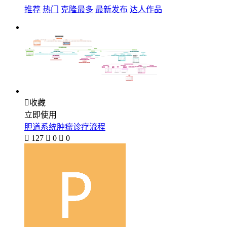
推荐
热门
克隆最多
最新发布
达人作品

收藏
立即使用
胆道系统肿瘤诊疗流程

127

0

0