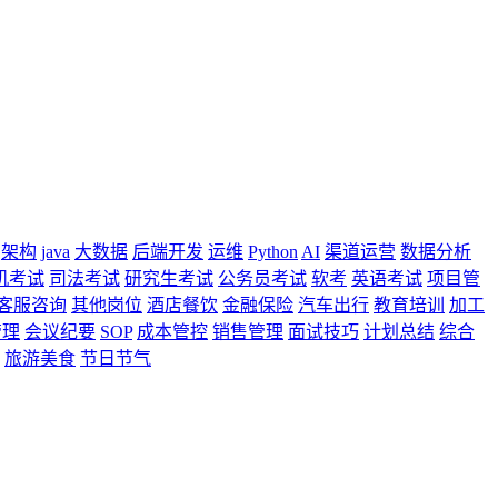
架构
java
大数据
后端开发
运维
Python
AI
渠道运营
数据分析
机考试
司法考试
研究生考试
公务员考试
软考
英语考试
项目管
客服咨询
其他岗位
酒店餐饮
金融保险
汽车出行
教育培训
加工
管理
会议纪要
SOP
成本管控
销售管理
面试技巧
计划总结
综合
旅游美食
节日节气