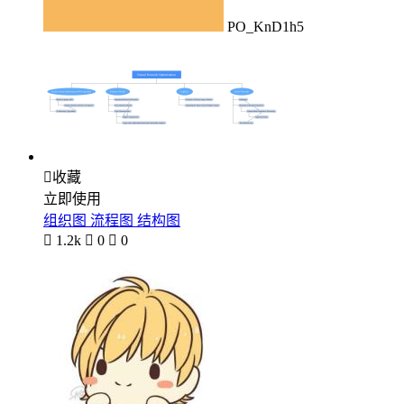
PO_KnD1h5

收藏
立即使用
组织图 流程图 结构图

1.2k

0

0