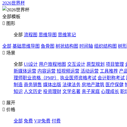
2026世界杯
全部模板

图形
全部
流程图
思维导图
思维笔记
全部
基础思维导图
鱼骨图
树状结构图
时间轴
组织结构图
树形

场景
全部
UI设计
用户旅程地图
交互设计
原型规划
项目管理
新媒体运营
内容运营
短视频运营
活动运营
工具推荐
产
理师职业资格（PMP）
执业医师资格考试
会计职称考试
制造
商务销售
媒体出版
法律法务
房地产建筑
医疗保健
知识
人文历史
投资理财
文学名著
亲子家庭
心理成长
职

展开

价格
全部
免费
VIP免费
付费