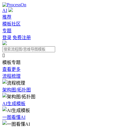
AI
推荐
模板社区
专题
登录
免费注册

模板专题
查看更多
流程梳理
架构图/拓扑图
AI生成模板
一图看懂AI