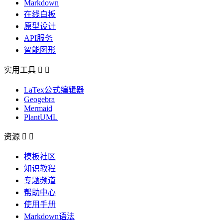
Markdown
在线白板
原型设计
API服务
智能图形
实用工具


LaTex公式编辑器
Geogebra
Mermaid
PlantUML
资源


模板社区
知识教程
专题频道
帮助中心
使用手册
Markdown语法