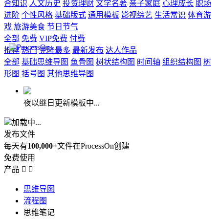
合知识
人文历史
投资理财
文学名著
亲子家庭
心理成长
职场
进阶
个性风格
基础版式
通用模板
影视综艺
生活常识
体育游
戏
旅游美食
节日节气
全部
免费
VIP免费
付费
推荐
热门
克隆最多
最新发布
达人作品
全部
基础思维导图
鱼骨图
树状结构图
时间轴
组织结构图
树
形图
括号图
其他思维导图
夜以继日更新模板中...
加载中...
发布文件
每天有
100,000+
文件在ProcessOn创建
免费使用
产品


思维导图
流程图
思维笔记