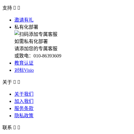
支持


邀请有礼
私有化部署
如需私有化部署
请添加您的专属客服
或致电：010-86393609
教育认证
对标Visio
关于


关于我们
加入我们
服务条款
隐私政策
联系

