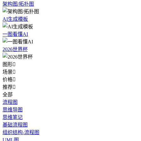
架构图/拓扑图
AI生成模板
一图看懂AI
2026世界杯
图形

场景

价格

推荐

全部
流程图
思维导图
思维笔记
基础流程图
组织结构-流程图
UML图