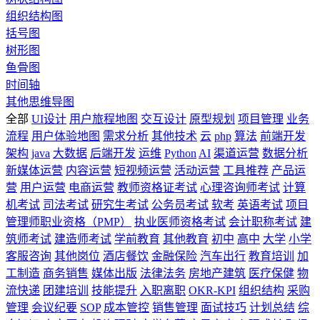
组织结构图
括号图
树形图
鱼骨图
时间轴
其他思维导图
全部
UI设计
用户旅程地图
交互设计
原型规划
项目管理
业务
流程
用户体验地图
需求分析
其他技术
云
php
算法
前端开发
架构
java
大数据
后端开发
运维
Python
AI
渠道运营
数据分析
新媒体运营
内容运营
短视频运营
活动运营
工具推荐
产品运
营
用户运营
电商运营
教师资格证考试
心理咨询师考试
计算
机考试
司法考试
研究生考试
公务员考试
软考
英语考试
项目
管理师职业资格（PMP）
执业医师资格考试
会计职称考试
建
筑师考试
建造师考试
学前教育
其他教育
初中
高中
大学
小学
客服咨询
其他岗位
酒店餐饮
金融保险
汽车出行
教育培训
加
工制造
商务销售
媒体出版
法律法务
房地产建筑
医疗保健
物
流快递
团建培训
技能提升
入职离职
OKR-KPI
组织结构
采购
管理
会议纪要
SOP
成本管控
销售管理
面试技巧
计划总结
综