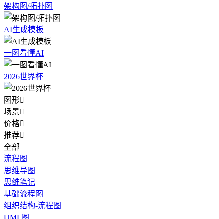
架构图/拓扑图
AI生成模板
一图看懂AI
2026世界杯
图形

场景

价格

推荐

全部
流程图
思维导图
思维笔记
基础流程图
组织结构-流程图
UML图