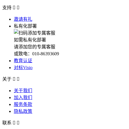
支持


邀请有礼
私有化部署
如需私有化部署
请添加您的专属客服
或致电：010-86393609
教育认证
对标Visio
关于


关于我们
加入我们
服务条款
隐私政策
联系

