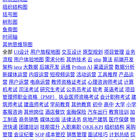
组织结构图
括号图
树形图
鱼骨图
时间轴
其他思维导图
全部
UI设计
用户旅程地图
交互设计
原型规划
项目管理
业务
流程
用户体验地图
需求分析
其他技术
云
php
算法
前端开发
架构
java
大数据
后端开发
运维
Python
AI
渠道运营
数据分析
新媒体运营
内容运营
短视频运营
活动运营
工具推荐
产品运
营
用户运营
电商运营
教师资格证考试
心理咨询师考试
计算
机考试
司法考试
研究生考试
公务员考试
软考
英语考试
项目
管理师职业资格（PMP）
执业医师资格考试
会计职称考试
建
筑师考试
建造师考试
学前教育
其他教育
初中
高中
大学
小学
客服咨询
其他岗位
酒店餐饮
金融保险
汽车出行
教育培训
加
工制造
商务销售
媒体出版
法律法务
房地产建筑
医疗保健
物
流快递
团建培训
技能提升
入职离职
OKR-KPI
组织结构
采购
管理
会议纪要
SOP
成本管控
销售管理
面试技巧
计划总结
综