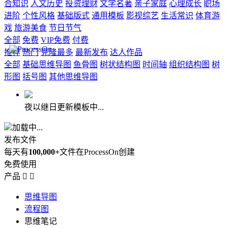
合知识
人文历史
投资理财
文学名著
亲子家庭
心理成长
职场
进阶
个性风格
基础版式
通用模板
影视综艺
生活常识
体育游
戏
旅游美食
节日节气
全部
免费
VIP免费
付费
推荐
热门
克隆最多
最新发布
达人作品
全部
基础思维导图
鱼骨图
树状结构图
时间轴
组织结构图
树
形图
括号图
其他思维导图
夜以继日更新模板中...
加载中...
发布文件
每天有
100,000+
文件在ProcessOn创建
免费使用
产品


思维导图
流程图
思维笔记