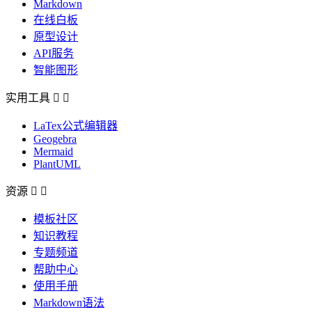
Markdown
在线白板
原型设计
API服务
智能图形
实用工具


LaTex公式编辑器
Geogebra
Mermaid
PlantUML
资源


模板社区
知识教程
专题频道
帮助中心
使用手册
Markdown语法