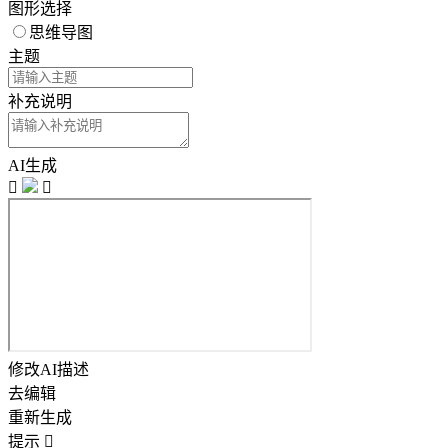
图形选择
思维导图
主题
补充说明
AI生成


修改AI描述
去编辑
重新生成
提示
