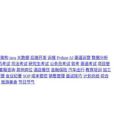
架构
java
大数据
后端开发
运维
Python
AI
渠道运营
数据分析
机考试
司法考试
研究生考试
公务员考试
软考
英语考试
项目管
客服咨询
其他岗位
酒店餐饮
金融保险
汽车出行
教育培训
加工
管理
会议纪要
SOP
成本管控
销售管理
面试技巧
计划总结
综合
旅游美食
节日节气