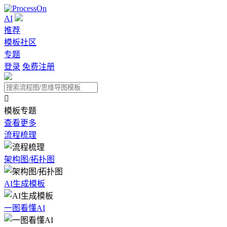
AI
推荐
模板社区
专题
登录
免费注册

模板专题
查看更多
流程梳理
架构图/拓扑图
AI生成模板
一图看懂AI