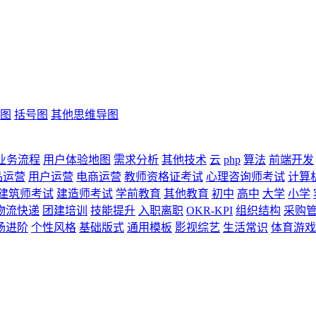
图
括号图
其他思维导图
业务流程
用户体验地图
需求分析
其他技术
云
php
算法
前端开发
品运营
用户运营
电商运营
教师资格证考试
心理咨询师考试
计算
建筑师考试
建造师考试
学前教育
其他教育
初中
高中
大学
小学
物流快递
团建培训
技能提升
入职离职
OKR-KPI
组织结构
采购
场进阶
个性风格
基础版式
通用模板
影视综艺
生活常识
体育游戏