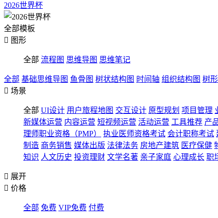
2026世界杯
全部模板

图形
全部
流程图
思维导图
思维笔记
全部
基础思维导图
鱼骨图
树状结构图
时间轴
组织结构图
树形

场景
全部
UI设计
用户旅程地图
交互设计
原型规划
项目管理
新媒体运营
内容运营
短视频运营
活动运营
工具推荐
产
理师职业资格（PMP）
执业医师资格考试
会计职称考试
制造
商务销售
媒体出版
法律法务
房地产建筑
医疗保健
知识
人文历史
投资理财
文学名著
亲子家庭
心理成长
职

展开

价格
全部
免费
VIP免费
付费