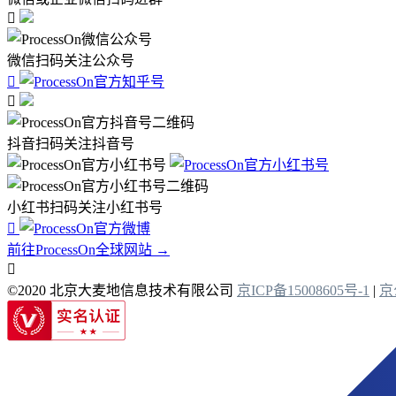

微信扫码关注公众号


抖音扫码关注抖音号
小红书扫码关注小红书号

前往ProcessOn全球网站 →

©2020 北京大麦地信息技术有限公司
京ICP备15008605号-1
|
京