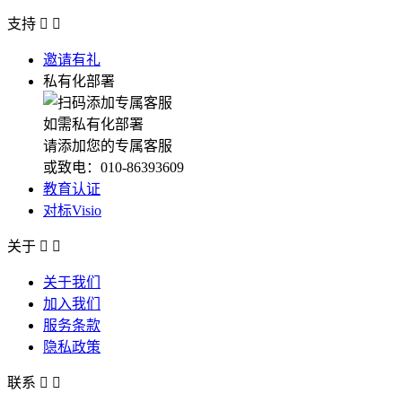
支持


邀请有礼
私有化部署
如需私有化部署
请添加您的专属客服
或致电：010-86393609
教育认证
对标Visio
关于


关于我们
加入我们
服务条款
隐私政策
联系

