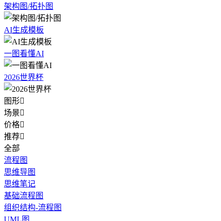
架构图/拓扑图
AI生成模板
一图看懂AI
2026世界杯
图形

场景

价格

推荐

全部
流程图
思维导图
思维笔记
基础流程图
组织结构-流程图
UML图