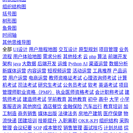
组织结构图
括号图
树形图
鱼骨图
时间轴
其他思维导图
全部
UI设计
用户旅程地图
交互设计
原型规划
项目管理
业务
流程
用户体验地图
需求分析
其他技术
云
php
算法
前端开发
架构
java
大数据
后端开发
运维
Python
AI
渠道运营
数据分析
新媒体运营
内容运营
短视频运营
活动运营
工具推荐
产品运
营
用户运营
电商运营
教师资格证考试
心理咨询师考试
计算
机考试
司法考试
研究生考试
公务员考试
软考
英语考试
项目
管理师职业资格（PMP）
执业医师资格考试
会计职称考试
建
筑师考试
建造师考试
学前教育
其他教育
初中
高中
大学
小学
客服咨询
其他岗位
酒店餐饮
金融保险
汽车出行
教育培训
加
工制造
商务销售
媒体出版
法律法务
房地产建筑
医疗保健
物
流快递
团建培训
技能提升
入职离职
OKR-KPI
组织结构
采购
管理
会议纪要
SOP
成本管控
销售管理
面试技巧
计划总结
综