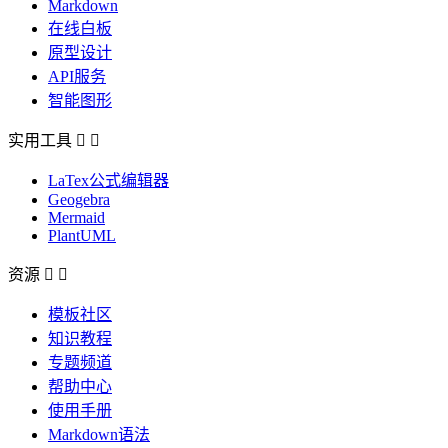
Markdown
在线白板
原型设计
API服务
智能图形
实用工具


LaTex公式编辑器
Geogebra
Mermaid
PlantUML
资源


模板社区
知识教程
专题频道
帮助中心
使用手册
Markdown语法