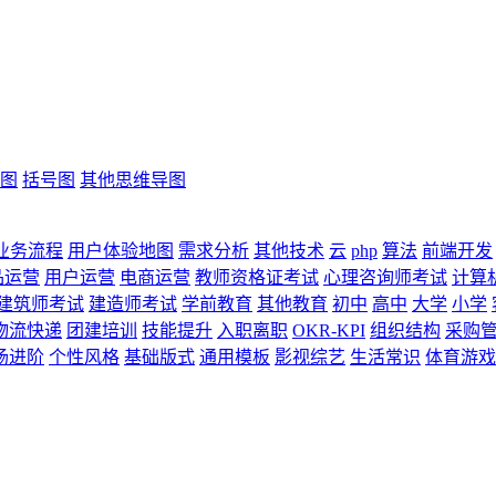
图
括号图
其他思维导图
业务流程
用户体验地图
需求分析
其他技术
云
php
算法
前端开发
品运营
用户运营
电商运营
教师资格证考试
心理咨询师考试
计算
建筑师考试
建造师考试
学前教育
其他教育
初中
高中
大学
小学
物流快递
团建培训
技能提升
入职离职
OKR-KPI
组织结构
采购
场进阶
个性风格
基础版式
通用模板
影视综艺
生活常识
体育游戏