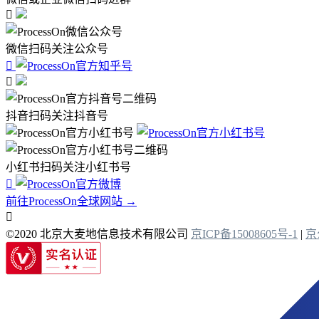

微信扫码关注公众号


抖音扫码关注抖音号
小红书扫码关注小红书号

前往ProcessOn全球网站 →

©2020 北京大麦地信息技术有限公司
京ICP备15008605号-1
|
京