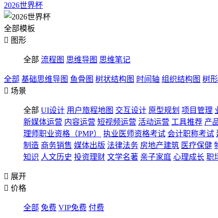
2026世界杯
全部模板

图形
全部
流程图
思维导图
思维笔记
全部
基础思维导图
鱼骨图
树状结构图
时间轴
组织结构图
树形

场景
全部
UI设计
用户旅程地图
交互设计
原型规划
项目管理
新媒体运营
内容运营
短视频运营
活动运营
工具推荐
产
理师职业资格（PMP）
执业医师资格考试
会计职称考试
制造
商务销售
媒体出版
法律法务
房地产建筑
医疗保健
知识
人文历史
投资理财
文学名著
亲子家庭
心理成长
职

展开

价格
全部
免费
VIP免费
付费