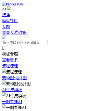
AI
推荐
模板社区
专题
登录
免费注册

模板专题
查看更多
流程梳理
架构图/拓扑图
AI生成模板
一图看懂AI