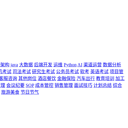
架构
java
大数据
后端开发
运维
Python
AI
渠道运营
数据分析
机考试
司法考试
研究生考试
公务员考试
软考
英语考试
项目管
客服咨询
其他岗位
酒店餐饮
金融保险
汽车出行
教育培训
加工
管理
会议纪要
SOP
成本管控
销售管理
面试技巧
计划总结
综合
旅游美食
节日节气