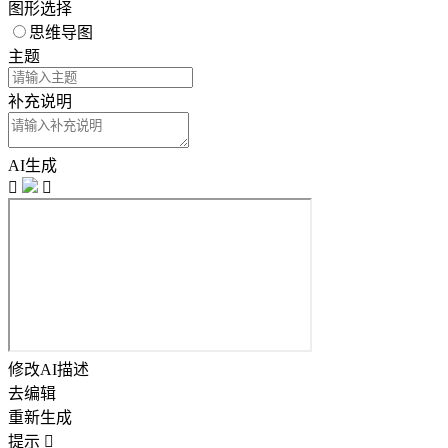
图形选择
思维导图
主题
补充说明
AI生成


修改AI描述
去编辑
重新生成
提示
