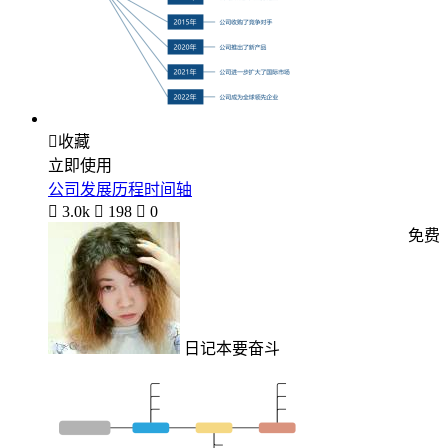

收藏
立即使用
公司发展历程时间轴

3.0k

198

0
免费
日记本要奋斗