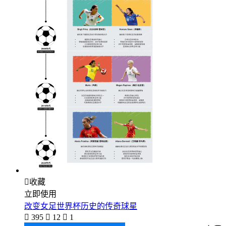

收藏
立即使用
改变女足世界杯历史的传奇球星

395

12

1