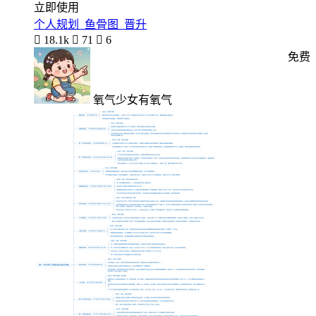
立即使用
个人规划_鱼骨图_晋升

18.1k

71

6
免费
氧气少女有氧气