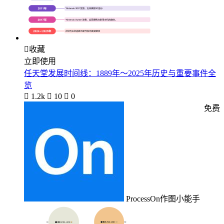

收藏
立即使用
任天堂发展时间线：1889年～2025年历史与重要事件全
览

1.2k

10

0
免费
ProcessOn作图小能手