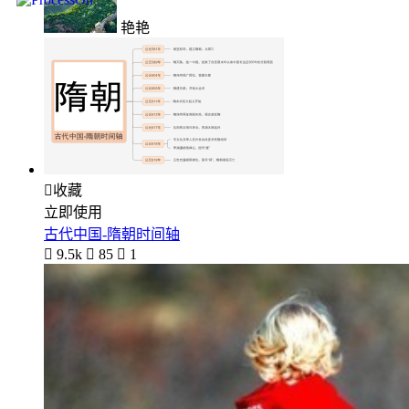
艳艳

收藏
立即使用
古代中国-隋朝时间轴

9.5k

85

1