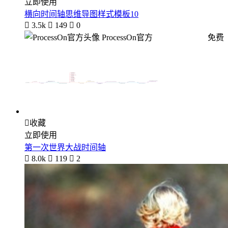
立即使用
横向时间轴思维导图样式模板10

3.5k

149

0
ProcessOn官方
免费

收藏
立即使用
第一次世界大战时间轴

8.0k

119

2