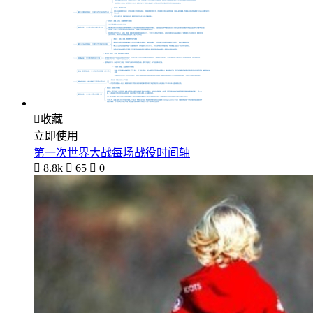

收藏
立即使用
第一次世界大战每场战役时间轴

8.8k

65

0