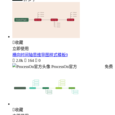

收藏
立即使用
横向时间轴思维导图样式模板9

2.0k

164

0
ProcessOn官方
免费

收藏