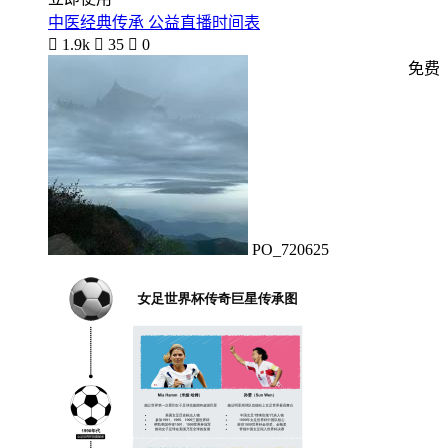
中医经典传承 公益直播时间表

1.9k

35

0
免费
PO_720625