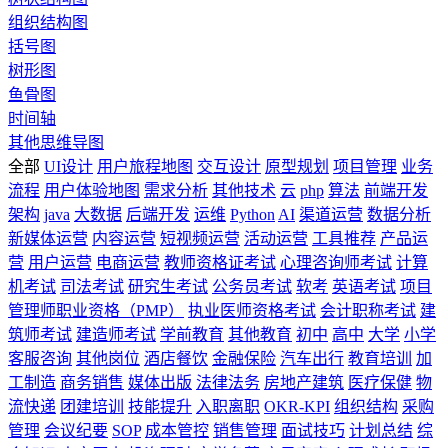
组织结构图
括号图
树形图
鱼骨图
时间轴
其他思维导图
全部
UI设计
用户旅程地图
交互设计
原型规划
项目管理
业务
流程
用户体验地图
需求分析
其他技术
云
php
算法
前端开发
架构
java
大数据
后端开发
运维
Python
AI
渠道运营
数据分析
新媒体运营
内容运营
短视频运营
活动运营
工具推荐
产品运
营
用户运营
电商运营
教师资格证考试
心理咨询师考试
计算
机考试
司法考试
研究生考试
公务员考试
软考
英语考试
项目
管理师职业资格（PMP）
执业医师资格考试
会计职称考试
建
筑师考试
建造师考试
学前教育
其他教育
初中
高中
大学
小学
客服咨询
其他岗位
酒店餐饮
金融保险
汽车出行
教育培训
加
工制造
商务销售
媒体出版
法律法务
房地产建筑
医疗保健
物
流快递
团建培训
技能提升
入职离职
OKR-KPI
组织结构
采购
管理
会议纪要
SOP
成本管控
销售管理
面试技巧
计划总结
综