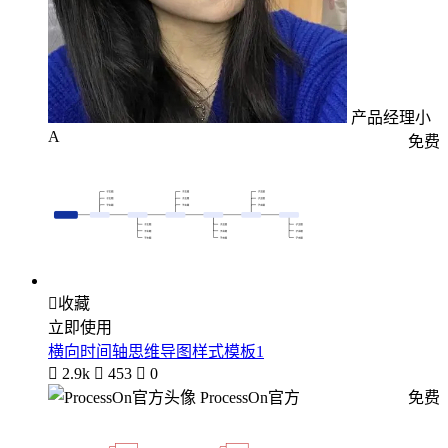
产品经理小
A
免费

收藏
立即使用
横向时间轴思维导图样式模板1

2.9k

453

0
ProcessOn官方
免费