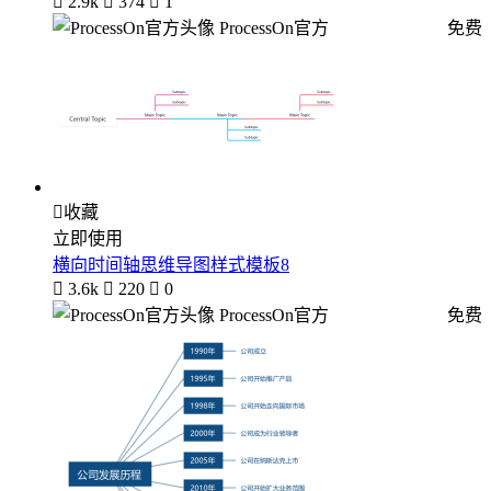

2.9k

374

1
ProcessOn官方
免费

收藏
立即使用
横向时间轴思维导图样式模板8

3.6k

220

0
ProcessOn官方
免费