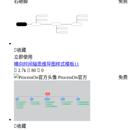
石砸脚
免费

收藏
立即使用
横向时间轴思维导图样式模板11

2.7k

80

0
ProcessOn官方
免费

收藏