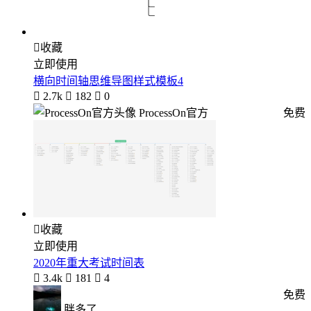

收藏
立即使用
横向时间轴思维导图样式模板4

2.7k

182

0
ProcessOn官方
免费

收藏
立即使用
2020年重大考试时间表

3.4k

181

4
免费
胖多了