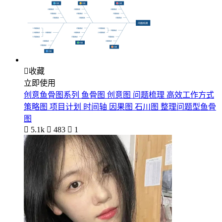

收藏
立即使用
创意鱼骨图系列 鱼骨图 创意图 问题梳理 高效工作方式
策略图 项目计划 时间轴 因果图 石川图 整理问题型鱼骨
图

5.1k

483

1