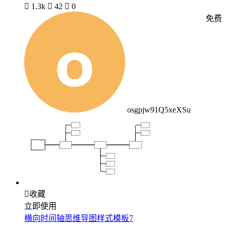

1.3k

42

0
免费
osgpjw91Q5xeXSu

收藏
立即使用
横向时间轴思维导图样式模板7