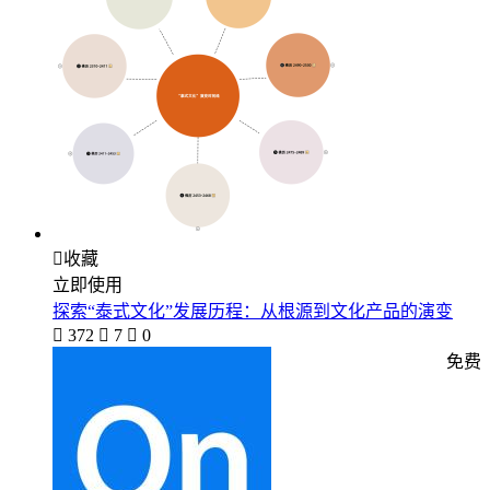

收藏
立即使用
探索“泰式文化”发展历程：从根源到文化产品的演变

372

7

0
免费