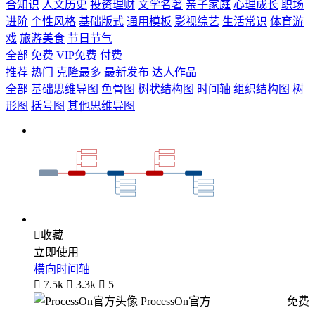
合知识
人文历史
投资理财
文学名著
亲子家庭
心理成长
职场
进阶
个性风格
基础版式
通用模板
影视综艺
生活常识
体育游
戏
旅游美食
节日节气
全部
免费
VIP免费
付费
推荐
热门
克隆最多
最新发布
达人作品
全部
基础思维导图
鱼骨图
树状结构图
时间轴
组织结构图
树
形图
括号图
其他思维导图

收藏
立即使用
横向时间轴

7.5k

3.3k

5
ProcessOn官方
免费