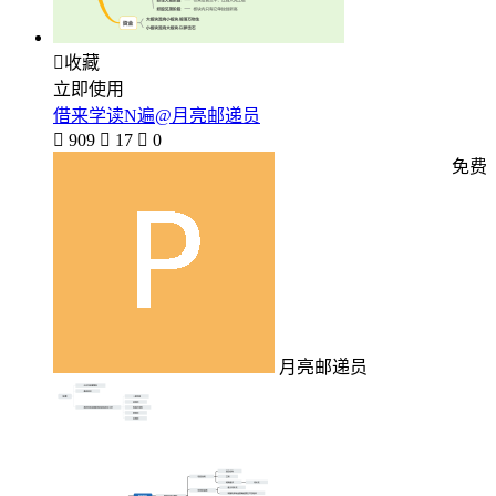

收藏
立即使用
借来学读N遍@月亮邮递员

909

17

0
免费
月亮邮递员