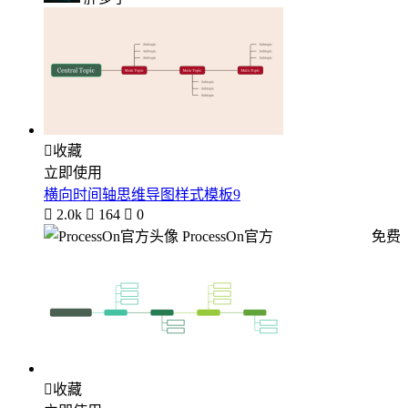

收藏
立即使用
横向时间轴思维导图样式模板9

2.0k

164

0
ProcessOn官方
免费

收藏