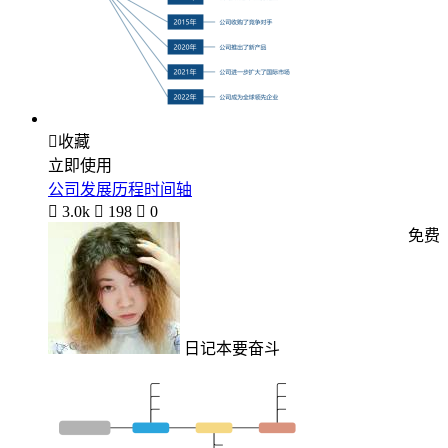

收藏
立即使用
公司发展历程时间轴

3.0k

198

0
免费
日记本要奋斗