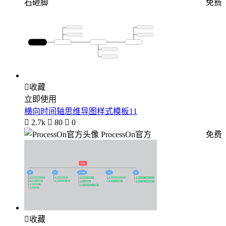
石砸脚
免费

收藏
立即使用
横向时间轴思维导图样式模板11

2.7k

80

0
ProcessOn官方
免费

收藏