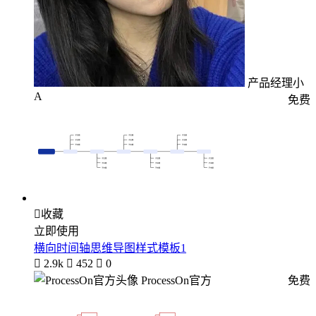
产品经理小
A
免费

收藏
立即使用
横向时间轴思维导图样式模板1

2.9k

452

0
ProcessOn官方
免费