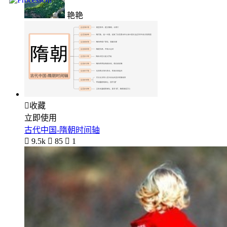
艳艳

收藏
立即使用
古代中国-隋朝时间轴

9.5k

85

1