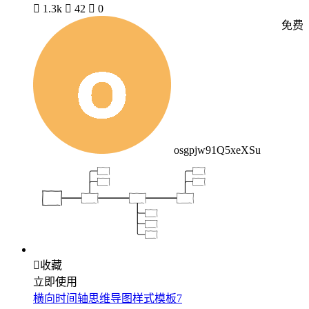

1.3k

42

0
免费
osgpjw91Q5xeXSu

收藏
立即使用
横向时间轴思维导图样式模板7