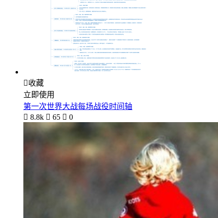

收藏
立即使用
第一次世界大战每场战役时间轴

8.8k

65

0