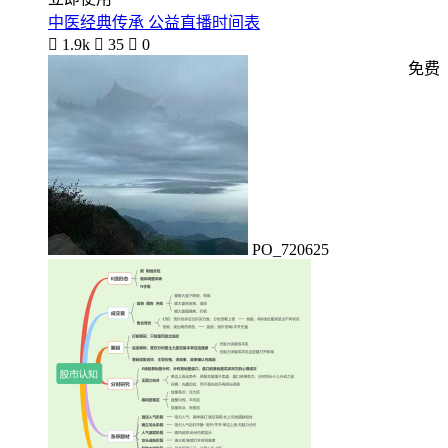
中医经典传承 公益直播时间表

1.9k

35

0
免费
PO_720625