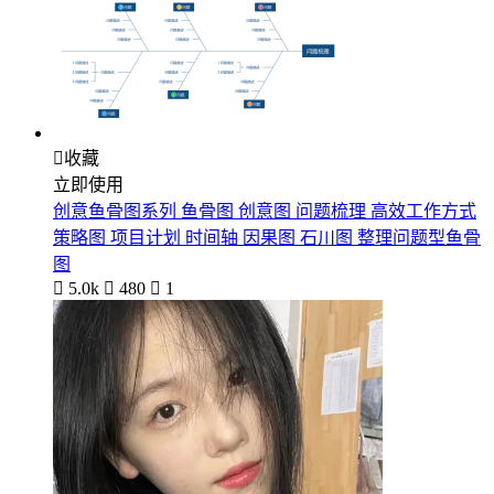

收藏
立即使用
创意鱼骨图系列 鱼骨图 创意图 问题梳理 高效工作方式
策略图 项目计划 时间轴 因果图 石川图 整理问题型鱼骨
图

5.0k

480

1