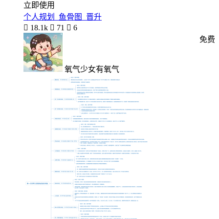
立即使用
个人规划_鱼骨图_晋升

18.1k

71

6
免费
氧气少女有氧气