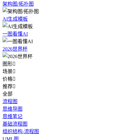
架构图/拓扑图
AI生成模板
一图看懂AI
2026世界杯
图形

场景

价格

推荐

全部
流程图
思维导图
思维笔记
基础流程图
组织结构-流程图
UML图