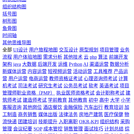
组织结构图
括号图
树形图
鱼骨图
时间轴
其他思维导图
全部
UI设计
用户旅程地图
交互设计
原型规划
项目管理
业务
流程
用户体验地图
需求分析
其他技术
云
php
算法
前端开发
架构
java
大数据
后端开发
运维
Python
AI
渠道运营
数据分析
新媒体运营
内容运营
短视频运营
活动运营
工具推荐
产品运
营
用户运营
电商运营
教师资格证考试
心理咨询师考试
计算
机考试
司法考试
研究生考试
公务员考试
软考
英语考试
项目
管理师职业资格（PMP）
执业医师资格考试
会计职称考试
建
筑师考试
建造师考试
学前教育
其他教育
初中
高中
大学
小学
客服咨询
其他岗位
酒店餐饮
金融保险
汽车出行
教育培训
加
工制造
商务销售
媒体出版
法律法务
房地产建筑
医疗保健
物
流快递
团建培训
技能提升
入职离职
OKR-KPI
组织结构
采购
管理
会议纪要
SOP
成本管控
销售管理
面试技巧
计划总结
综