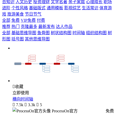
合知识
人文历史
投资理财
文学名著
亲子家庭
心理成长
职场
进阶
个性风格
基础版式
通用模板
影视综艺
生活常识
体育游
戏
旅游美食
节日节气
全部
免费
VIP免费
付费
推荐
热门
克隆最多
最新发布
达人作品
全部
基础思维导图
鱼骨图
树状结构图
时间轴
组织结构图
树
形图
括号图
其他思维导图

收藏
立即使用
横向时间轴

7.5k

3.3k

5
ProcessOn官方
免费