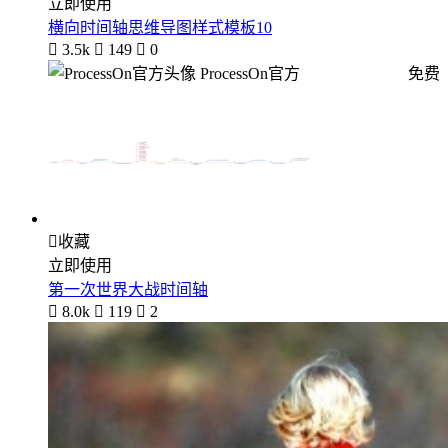
立即使用
横向时间轴思维导图样式模板10

3.5k

149

0
ProcessOn官方
免费

收藏
立即使用
第一次世界大战时间轴

8.0k

119

2