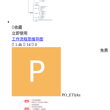

收藏
立即使用
工作流程思维导图

1.4k

14

0
免费
PO_ETlykz