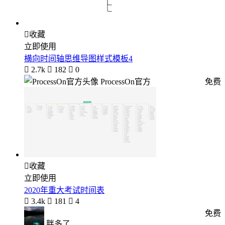

收藏
立即使用
横向时间轴思维导图样式模板4

2.7k

182

0
ProcessOn官方
免费

收藏
立即使用
2020年重大考试时间表

3.4k

181

4
免费
胖多了