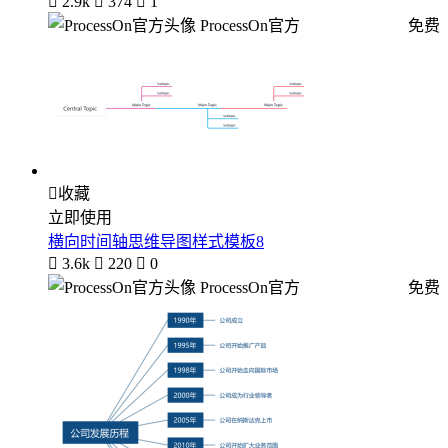

2.9k

374

1
ProcessOn官方
免费

收藏
立即使用
横向时间轴思维导图样式模板8

3.6k

220

0
ProcessOn官方
免费