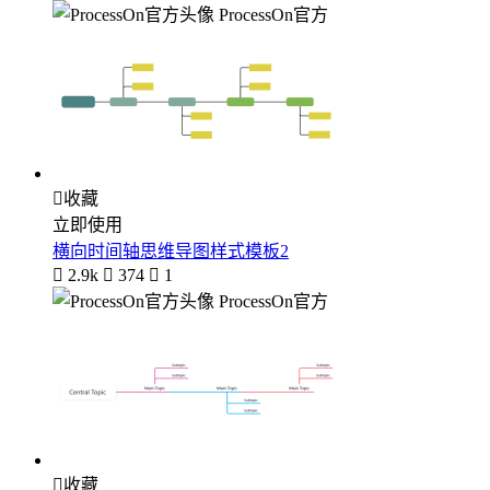
ProcessOn官方

收藏
立即使用
横向时间轴思维导图样式模板2

2.9k

374

1
ProcessOn官方

收藏