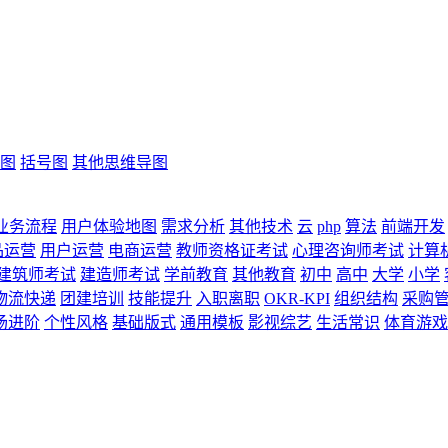
图
括号图
其他思维导图
业务流程
用户体验地图
需求分析
其他技术
云
php
算法
前端开发
品运营
用户运营
电商运营
教师资格证考试
心理咨询师考试
计算
建筑师考试
建造师考试
学前教育
其他教育
初中
高中
大学
小学
物流快递
团建培训
技能提升
入职离职
OKR-KPI
组织结构
采购
场进阶
个性风格
基础版式
通用模板
影视综艺
生活常识
体育游戏