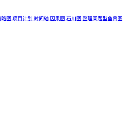
策略图 项目计划 时间轴 因果图 石川图 整理问题型鱼骨图