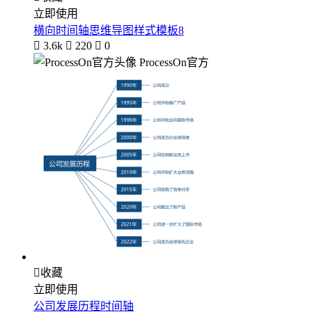
立即使用
横向时间轴思维导图样式模板8

3.6k

220

0
ProcessOn官方

收藏
立即使用
公司发展历程时间轴