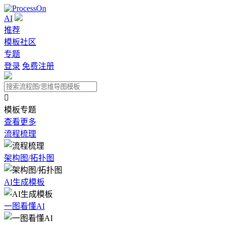
AI
推荐
模板社区
专题
登录
免费注册

模板专题
查看更多
流程梳理
架构图/拓扑图
AI生成模板
一图看懂AI