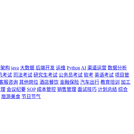
架构
java
大数据
后端开发
运维
Python
AI
渠道运营
数据分析
机考试
司法考试
研究生考试
公务员考试
软考
英语考试
项目管
客服咨询
其他岗位
酒店餐饮
金融保险
汽车出行
教育培训
加工
管理
会议纪要
SOP
成本管控
销售管理
面试技巧
计划总结
综合
旅游美食
节日节气