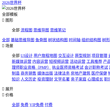
2026世界杯
全部模板

图形
全部
流程图
思维导图
思维笔记
全部
基础思维导图
鱼骨图
树状结构图
时间轴
组织结构图
树形

场景
全部
UI设计
用户旅程地图
交互设计
原型规划
项目管理
新媒体运营
内容运营
短视频运营
活动运营
工具推荐
产
理师职业资格（PMP）
执业医师资格考试
会计职称考试
制造
商务销售
媒体出版
法律法务
房地产建筑
医疗保健
知识
人文历史
投资理财
文学名著
亲子家庭
心理成长
职

展开

价格
全部
免费
VIP免费
付费