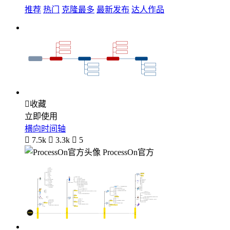
推荐
热门
克隆最多
最新发布
达人作品

收藏
立即使用
横向时间轴

7.5k

3.3k

5
ProcessOn官方