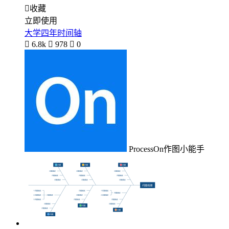

收藏
立即使用
大学四年时间轴

6.8k

978

0
ProcessOn作图小能手