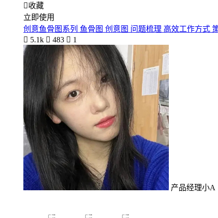

收藏
立即使用
创意鱼骨图系列 鱼骨图 创意图 问题梳理 高效工作方式 

5.1k

483

1
产品经理小A