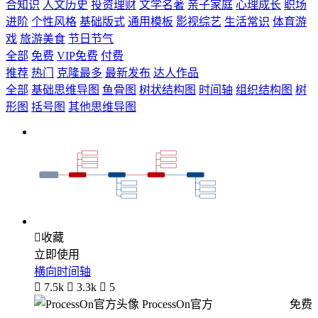
合知识
人文历史
投资理财
文学名著
亲子家庭
心理成长
职场
进阶
个性风格
基础版式
通用模板
影视综艺
生活常识
体育游
戏
旅游美食
节日节气
全部
免费
VIP免费
付费
推荐
热门
克隆最多
最新发布
达人作品
全部
基础思维导图
鱼骨图
树状结构图
时间轴
组织结构图
树
形图
括号图
其他思维导图

收藏
立即使用
横向时间轴

7.5k

3.3k

5
ProcessOn官方
免费