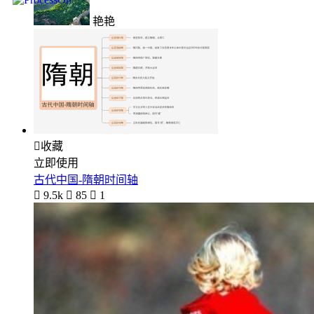
艳艳

收藏
立即使用
古代中国-隋朝时间轴

9.5k

85

1