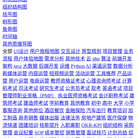
组织结构图
括号图
树形图
鱼骨图
时间轴
其他思维导图
全部
UI设计
用户旅程地图
交互设计
原型规划
项目管理
业务
流程
用户体验地图
需求分析
其他技术
云
php
算法
前端开发
架构
java
大数据
后端开发
运维
Python
AI
渠道运营
数据分析
新媒体运营
内容运营
短视频运营
活动运营
工具推荐
产品运
营
用户运营
电商运营
教师资格证考试
心理咨询师考试
计算
机考试
司法考试
研究生考试
公务员考试
软考
英语考试
项目
管理师职业资格（PMP）
执业医师资格考试
会计职称考试
建
筑师考试
建造师考试
学前教育
其他教育
初中
高中
大学
小学
客服咨询
其他岗位
酒店餐饮
金融保险
汽车出行
教育培训
加
工制造
商务销售
媒体出版
法律法务
房地产建筑
医疗保健
物
流快递
团建培训
技能提升
入职离职
OKR-KPI
组织结构
采购
管理
会议纪要
SOP
成本管控
销售管理
面试技巧
计划总结
综