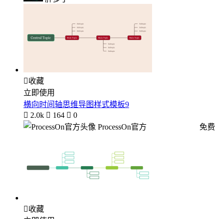

收藏
立即使用
横向时间轴思维导图样式模板9

2.0k

164

0
ProcessOn官方
免费

收藏