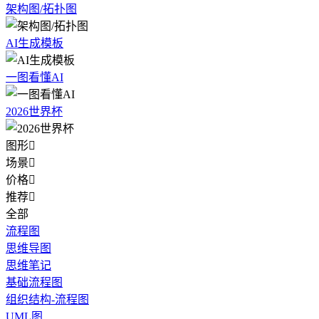
架构图/拓扑图
AI生成模板
一图看懂AI
2026世界杯
图形

场景

价格

推荐

全部
流程图
思维导图
思维笔记
基础流程图
组织结构-流程图
UML图