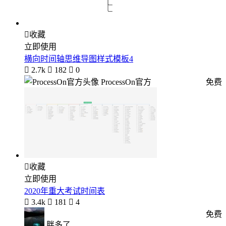

收藏
立即使用
横向时间轴思维导图样式模板4

2.7k

182

0
ProcessOn官方
免费

收藏
立即使用
2020年重大考试时间表

3.4k

181

4
免费
胖多了