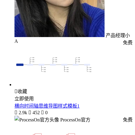
产品经理小
A
免费

收藏
立即使用
横向时间轴思维导图样式模板1

2.9k

452

0
ProcessOn官方
免费