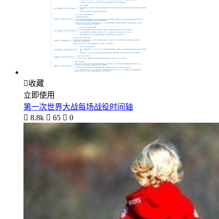

收藏
立即使用
第一次世界大战每场战役时间轴

8.8k

65

0