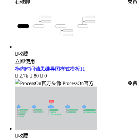
石砸脚
免费

收藏
立即使用
横向时间轴思维导图样式模板11

2.7k

80

0
ProcessOn官方
免费

收藏