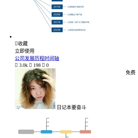

收藏
立即使用
公司发展历程时间轴

3.0k

198

0
免费
日记本要奋斗