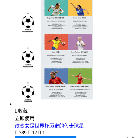

收藏
立即使用
改变女足世界杯历史的传奇球星

389

12

1