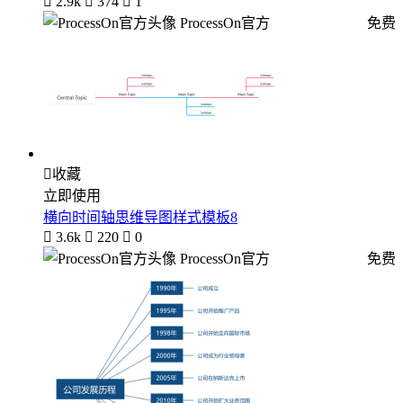

2.9k

374

1
ProcessOn官方
免费

收藏
立即使用
横向时间轴思维导图样式模板8

3.6k

220

0
ProcessOn官方
免费