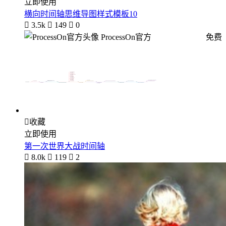
立即使用
横向时间轴思维导图样式模板10

3.5k

149

0
ProcessOn官方
免费

收藏
立即使用
第一次世界大战时间轴

8.0k

119

2