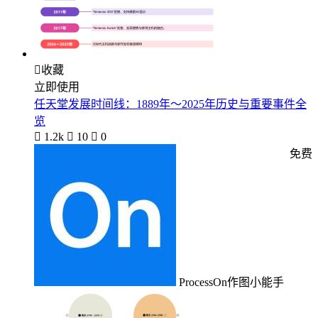

收藏
立即使用
任天堂发展时间线：1889年～2025年历史与重要事件全
览

1.2k

10

0
免费
ProcessOn作图小能手