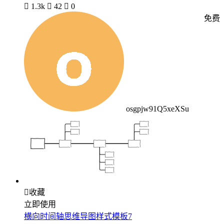

1.3k

42

0
免费
osgpjw91Q5xeXSu

收藏
立即使用
横向时间轴思维导图样式模板7