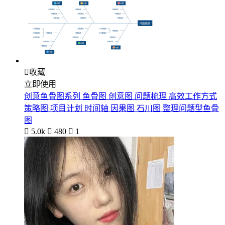

收藏
立即使用
创意鱼骨图系列 鱼骨图 创意图 问题梳理 高效工作方式
策略图 项目计划 时间轴 因果图 石川图 整理问题型鱼骨
图

5.0k

480

1