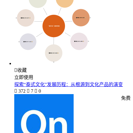

收藏
立即使用
探索“泰式文化”发展历程：从根源到文化产品的演变

372

7

0
免费