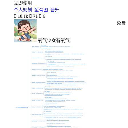
立即使用
个人规划_鱼骨图_晋升

18.1k

71

6
免费
氧气少女有氧气