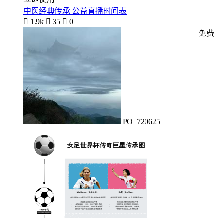
中医经典传承 公益直播时间表

1.9k

35

0
免费
PO_720625