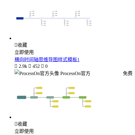

收藏
立即使用
横向时间轴思维导图样式模板1

2.9k

452

0
ProcessOn官方
免费

收藏
立即使用