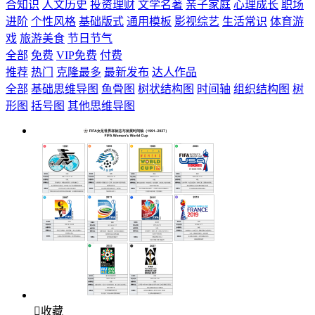
合知识
人文历史
投资理财
文学名著
亲子家庭
心理成长
职场
进阶
个性风格
基础版式
通用模板
影视综艺
生活常识
体育游
戏
旅游美食
节日节气
全部
免费
VIP免费
付费
推荐
热门
克隆最多
最新发布
达人作品
全部
基础思维导图
鱼骨图
树状结构图
时间轴
组织结构图
树
形图
括号图
其他思维导图

收藏