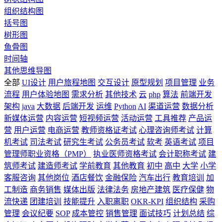
组织结构图
括号图
树形图
鱼骨图
时间轴
其他思维导图
全部
UI设计
用户旅程地图
交互设计
原型规划
项目管理
业务
流程
用户体验地图
需求分析
其他技术
云
php
算法
前端开发
架构
java
大数据
后端开发
运维
Python
AI
渠道运营
数据分析
新媒体运营
内容运营
短视频运营
活动运营
工具推荐
产品运
营
用户运营
电商运营
教师资格证考试
心理咨询师考试
计算
机考试
司法考试
研究生考试
公务员考试
软考
英语考试
项目
管理师职业资格（PMP）
执业医师资格考试
会计职称考试
建
筑师考试
建造师考试
学前教育
其他教育
初中
高中
大学
小学
客服咨询
其他岗位
酒店餐饮
金融保险
汽车出行
教育培训
加
工制造
商务销售
媒体出版
法律法务
房地产建筑
医疗保健
物
流快递
团建培训
技能提升
入职离职
OKR-KPI
组织结构
采购
管理
会议纪要
SOP
成本管控
销售管理
面试技巧
计划总结
综