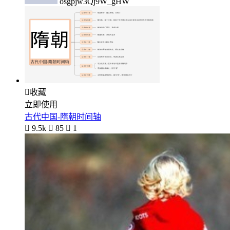
osgpjw3Qj9W_gHW

收藏
立即使用
古代中国-隋朝时间轴

9.5k

85

1