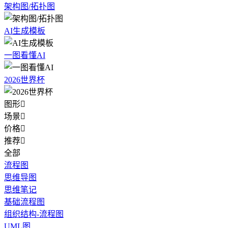
架构图/拓扑图
AI生成模板
一图看懂AI
2026世界杯
图形

场景

价格

推荐

全部
流程图
思维导图
思维笔记
基础流程图
组织结构-流程图
UML图