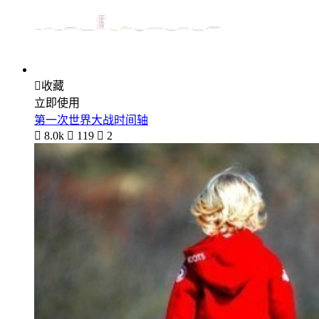

收藏
立即使用
第一次世界大战时间轴

8.0k

119

2