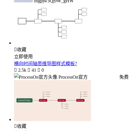
osgpjw3Qj9W_gHW

收藏
立即使用
横向时间轴思维导图样式模板7

2.5k

41

0
ProcessOn官方
免费

收藏