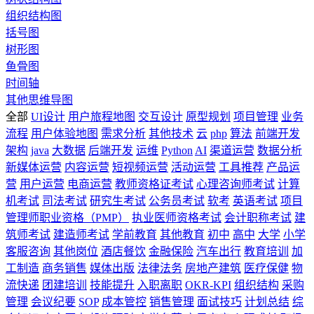
组织结构图
括号图
树形图
鱼骨图
时间轴
其他思维导图
全部
UI设计
用户旅程地图
交互设计
原型规划
项目管理
业务
流程
用户体验地图
需求分析
其他技术
云
php
算法
前端开发
架构
java
大数据
后端开发
运维
Python
AI
渠道运营
数据分析
新媒体运营
内容运营
短视频运营
活动运营
工具推荐
产品运
营
用户运营
电商运营
教师资格证考试
心理咨询师考试
计算
机考试
司法考试
研究生考试
公务员考试
软考
英语考试
项目
管理师职业资格（PMP）
执业医师资格考试
会计职称考试
建
筑师考试
建造师考试
学前教育
其他教育
初中
高中
大学
小学
客服咨询
其他岗位
酒店餐饮
金融保险
汽车出行
教育培训
加
工制造
商务销售
媒体出版
法律法务
房地产建筑
医疗保健
物
流快递
团建培训
技能提升
入职离职
OKR-KPI
组织结构
采购
管理
会议纪要
SOP
成本管控
销售管理
面试技巧
计划总结
综