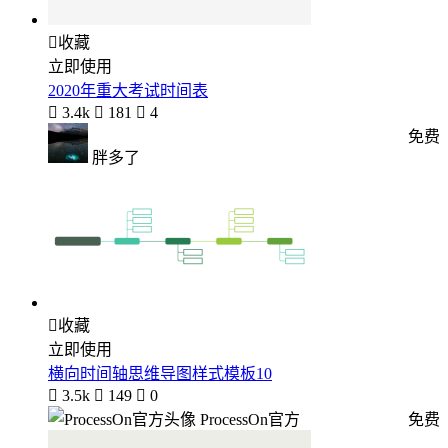

收藏
立即使用
2020年重大考试时间表

3.4k

181

4
免费
胖多了

收藏
立即使用
横向时间轴思维导图样式模板10

3.5k

149

0
ProcessOn官方
免费