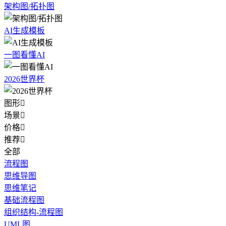
架构图/拓扑图
AI生成模板
一图看懂AI
2026世界杯
图形

场景

价格

推荐

全部
流程图
思维导图
思维笔记
基础流程图
组织结构-流程图
UML图