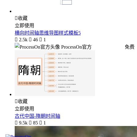

收藏
立即使用
横向时间轴思维导图样式模板5

2.5k

46

1
ProcessOn官方
免费

收藏
立即使用
古代中国-隋朝时间轴

9.5k

85

1