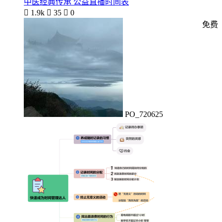
中医经典传承 公益直播时间表

1.9k

35

0
免费
PO_720625