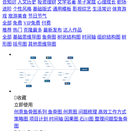
合知识
人文历史
投资理财
文学名著
亲子家庭
心理成长
职场
进阶
个性风格
基础版式
通用模板
影视综艺
生活常识
体育游
戏
旅游美食
节日节气
全部
免费
VIP免费
付费
推荐
热门
克隆最多
最新发布
达人作品
全部
基础思维导图
鱼骨图
树状结构图
时间轴
组织结构图
树
形图
括号图
其他思维导图

收藏
立即使用
创意鱼骨图系列 鱼骨图 创意图 问题梳理 高效工作方式
策略图 项目计划 时间轴 因果图 石川图 整理问题型鱼骨
图