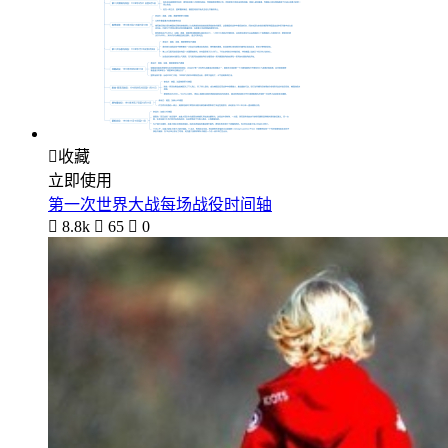

收藏
立即使用
第一次世界大战每场战役时间轴

8.8k

65

0