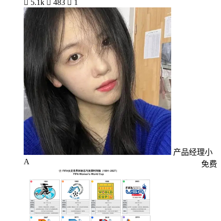

5.1k

483

1
产品经理小
A
免费