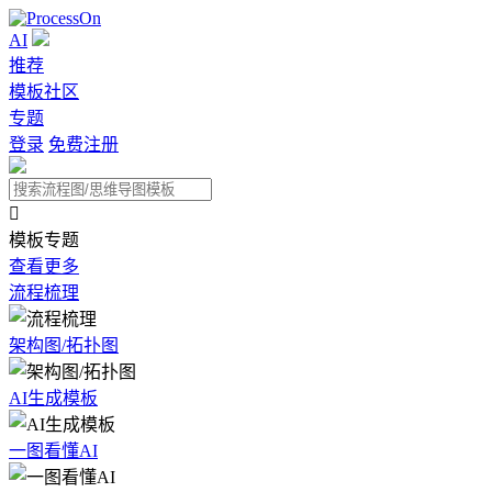
AI
推荐
模板社区
专题
登录
免费注册

模板专题
查看更多
流程梳理
架构图/拓扑图
AI生成模板
一图看懂AI