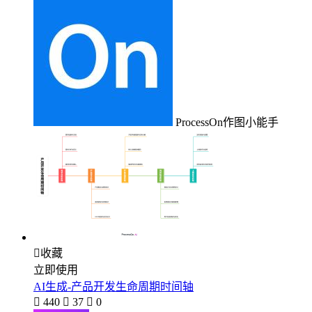
ProcessOn作图小能手

收藏
立即使用
AI生成-产品开发生命周期时间轴

440

37

0