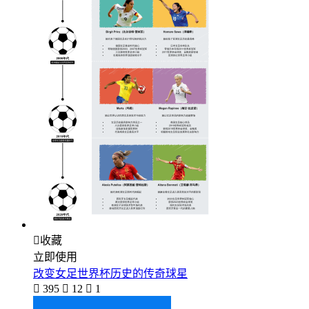

收藏
立即使用
改变女足世界杯历史的传奇球星

395

12

1