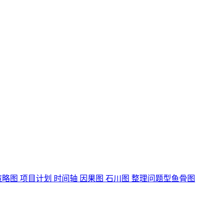
策略图 项目计划 时间轴 因果图 石川图 整理问题型鱼骨图