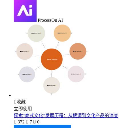
ProcessOn AI

收藏
立即使用
探索“泰式文化”发展历程：从根源到文化产品的演变

372

7

0