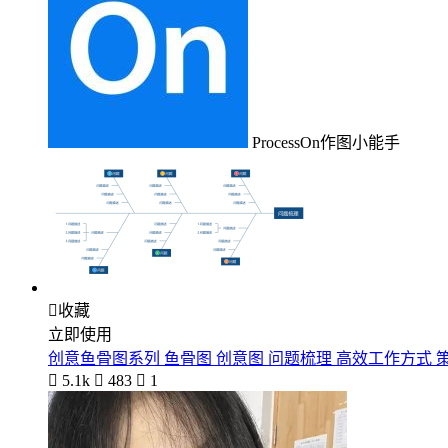
ProcessOn作图小能手

收藏
立即使用
创意鱼骨图系列 鱼骨图 创意图 问题梳理 高效工作方式 

5.1k

483

1