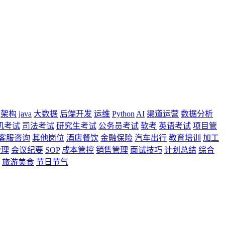
架构
java
大数据
后端开发
运维
Python
AI
渠道运营
数据分析
机考试
司法考试
研究生考试
公务员考试
软考
英语考试
项目管
客服咨询
其他岗位
酒店餐饮
金融保险
汽车出行
教育培训
加工
管理
会议纪要
SOP
成本管控
销售管理
面试技巧
计划总结
综合
旅游美食
节日节气