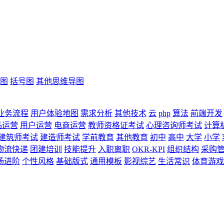
图
括号图
其他思维导图
业务流程
用户体验地图
需求分析
其他技术
云
php
算法
前端开发
品运营
用户运营
电商运营
教师资格证考试
心理咨询师考试
计算
建筑师考试
建造师考试
学前教育
其他教育
初中
高中
大学
小学
物流快递
团建培训
技能提升
入职离职
OKR-KPI
组织结构
采购
场进阶
个性风格
基础版式
通用模板
影视综艺
生活常识
体育游戏