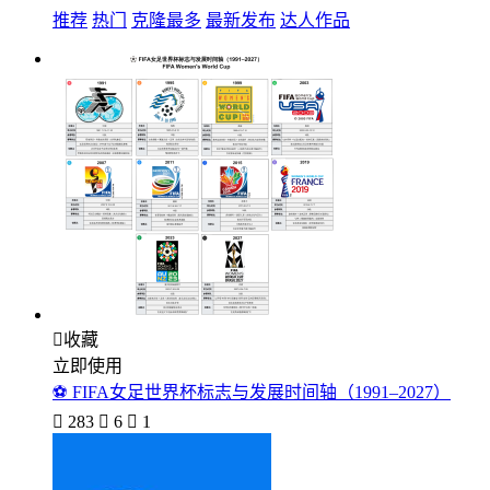
推荐
热门
克隆最多
最新发布
达人作品

收藏
立即使用
⚽ FIFA女足世界杯标志与发展时间轴（1991–2027）

283

6

1