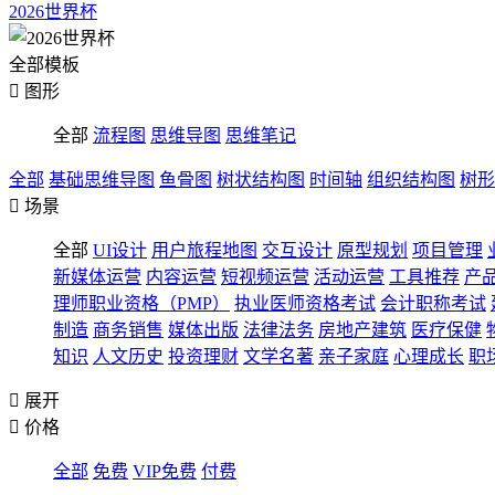
2026世界杯
全部模板

图形
全部
流程图
思维导图
思维笔记
全部
基础思维导图
鱼骨图
树状结构图
时间轴
组织结构图
树形

场景
全部
UI设计
用户旅程地图
交互设计
原型规划
项目管理
新媒体运营
内容运营
短视频运营
活动运营
工具推荐
产
理师职业资格（PMP）
执业医师资格考试
会计职称考试
制造
商务销售
媒体出版
法律法务
房地产建筑
医疗保健
知识
人文历史
投资理财
文学名著
亲子家庭
心理成长
职

展开

价格
全部
免费
VIP免费
付费