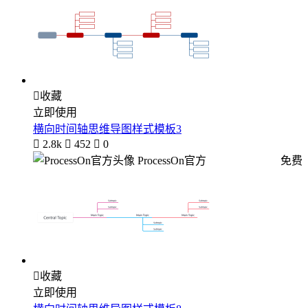

收藏
立即使用
横向时间轴思维导图样式模板3

2.8k

452

0
ProcessOn官方
免费

收藏
立即使用