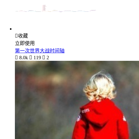

收藏
立即使用
第一次世界大战时间轴

8.0k

119

2