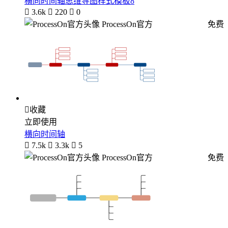
横向时间轴思维导图样式模板8

3.6k

220

0
ProcessOn官方
免费

收藏
立即使用
横向时间轴

7.5k

3.3k

5
ProcessOn官方
免费