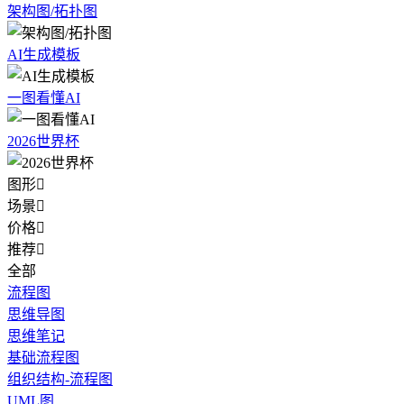
架构图/拓扑图
AI生成模板
一图看懂AI
2026世界杯
图形

场景

价格

推荐

全部
流程图
思维导图
思维笔记
基础流程图
组织结构-流程图
UML图