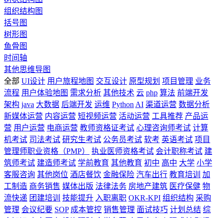
组织结构图
括号图
树形图
鱼骨图
时间轴
其他思维导图
全部
UI设计
用户旅程地图
交互设计
原型规划
项目管理
业务
流程
用户体验地图
需求分析
其他技术
云
php
算法
前端开发
架构
java
大数据
后端开发
运维
Python
AI
渠道运营
数据分析
新媒体运营
内容运营
短视频运营
活动运营
工具推荐
产品运
营
用户运营
电商运营
教师资格证考试
心理咨询师考试
计算
机考试
司法考试
研究生考试
公务员考试
软考
英语考试
项目
管理师职业资格（PMP）
执业医师资格考试
会计职称考试
建
筑师考试
建造师考试
学前教育
其他教育
初中
高中
大学
小学
客服咨询
其他岗位
酒店餐饮
金融保险
汽车出行
教育培训
加
工制造
商务销售
媒体出版
法律法务
房地产建筑
医疗保健
物
流快递
团建培训
技能提升
入职离职
OKR-KPI
组织结构
采购
管理
会议纪要
SOP
成本管控
销售管理
面试技巧
计划总结
综