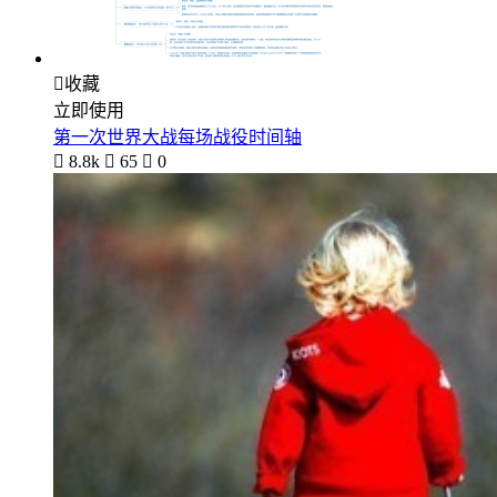

收藏
立即使用
第一次世界大战每场战役时间轴

8.8k

65

0