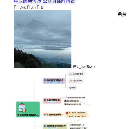
中医经典传承 公益直播时间表

1.9k

35

0
免费
PO_720625