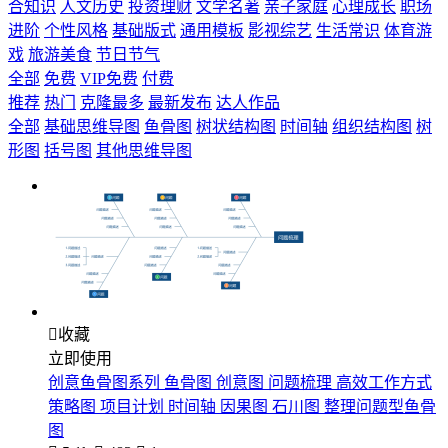
合知识
人文历史
投资理财
文学名著
亲子家庭
心理成长
职场
进阶
个性风格
基础版式
通用模板
影视综艺
生活常识
体育游
戏
旅游美食
节日节气
全部
免费
VIP免费
付费
推荐
热门
克隆最多
最新发布
达人作品
全部
基础思维导图
鱼骨图
树状结构图
时间轴
组织结构图
树
形图
括号图
其他思维导图

收藏
立即使用
创意鱼骨图系列 鱼骨图 创意图 问题梳理 高效工作方式
策略图 项目计划 时间轴 因果图 石川图 整理问题型鱼骨
图