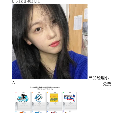

5.1k

483

1
产品经理小
A
免费