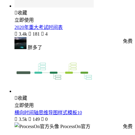

收藏
立即使用
2020年重大考试时间表

3.4k

181

4
免费
胖多了

收藏
立即使用
横向时间轴思维导图样式模板10

3.5k

149

0
ProcessOn官方
免费