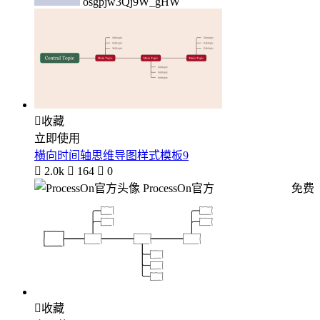
osgpjw3Qj9W_gHW

收藏
立即使用
横向时间轴思维导图样式模板9

2.0k

164

0
ProcessOn官方
免费

收藏