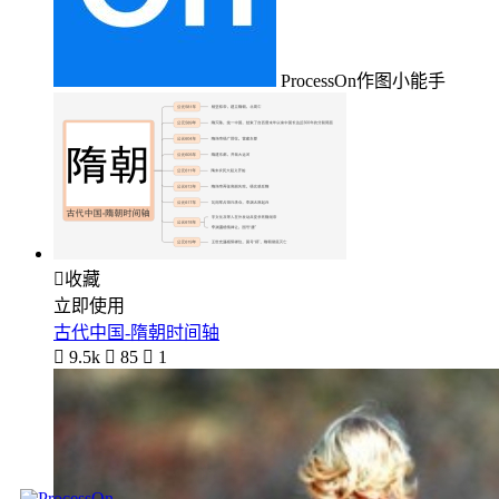
ProcessOn作图小能手

收藏
立即使用
古代中国-隋朝时间轴

9.5k

85

1