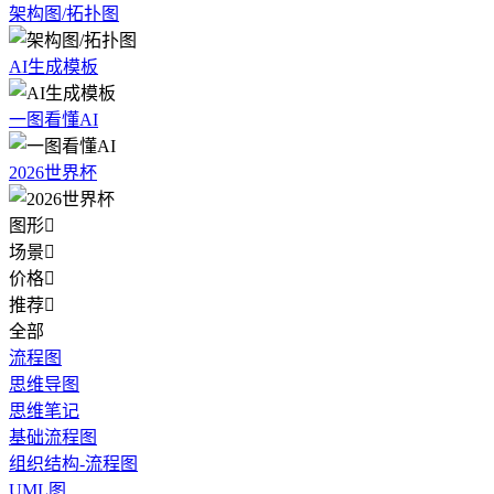
架构图/拓扑图
AI生成模板
一图看懂AI
2026世界杯
图形

场景

价格

推荐

全部
流程图
思维导图
思维笔记
基础流程图
组织结构-流程图
UML图