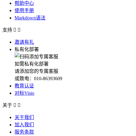
帮助中心
使用手册
Markdown语法
支持


邀请有礼
私有化部署
如需私有化部署
请添加您的专属客服
或致电：010-86393609
教育认证
对标Visio
关于


关于我们
加入我们
服务条款