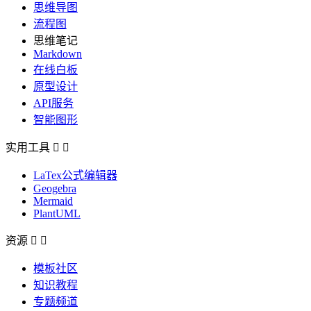
思维导图
流程图
思维笔记
Markdown
在线白板
原型设计
API服务
智能图形
实用工具


LaTex公式编辑器
Geogebra
Mermaid
PlantUML
资源


模板社区
知识教程
专题频道