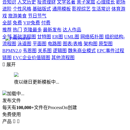
合知识
人文历史
投资理财
文学名著
亲子家庭
心理成长
职场
进阶
个性风格
基础版式
通用模板
影视综艺
生活常识
体育游
戏
旅游美食
节日节气
全部
免费
VIP免费
付费
推荐
热门
克隆最多
最新发布
达人作品
全部
基础流程图
甘特图
ER图
UML图
网络拓扑图
组织结构-
流程图
泳道图
平面图
电路图
图表/表格
架构图
原型图
BPMN2.0
韦恩图
关系图
逻辑图
魏朱商业模式
EPC事件过程
链图
EVC企业价值链图
其他流程图

展开
夜以继日更新模板中...
加载中...
发布文件
每天有
100,000+
文件在ProcessOn创建
免费使用
产品

