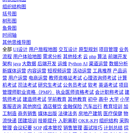
组织结构图
括号图
树形图
鱼骨图
时间轴
其他思维导图
全部
UI设计
用户旅程地图
交互设计
原型规划
项目管理
业务
流程
用户体验地图
需求分析
其他技术
云
php
算法
前端开发
架构
java
大数据
后端开发
运维
Python
AI
渠道运营
数据分析
新媒体运营
内容运营
短视频运营
活动运营
工具推荐
产品运
营
用户运营
电商运营
教师资格证考试
心理咨询师考试
计算
机考试
司法考试
研究生考试
公务员考试
软考
英语考试
项目
管理师职业资格（PMP）
执业医师资格考试
会计职称考试
建
筑师考试
建造师考试
学前教育
其他教育
初中
高中
大学
小学
客服咨询
其他岗位
酒店餐饮
金融保险
汽车出行
教育培训
加
工制造
商务销售
媒体出版
法律法务
房地产建筑
医疗保健
物
流快递
团建培训
技能提升
入职离职
OKR-KPI
组织结构
采购
管理
会议纪要
SOP
成本管控
销售管理
面试技巧
计划总结
综