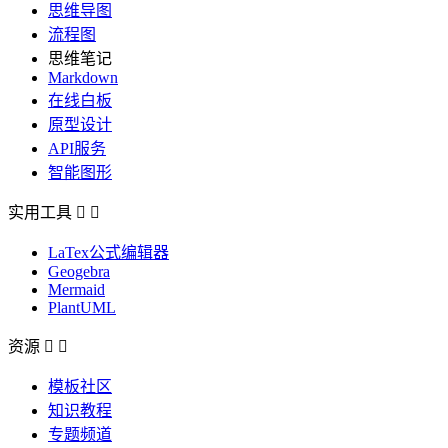
思维导图
流程图
思维笔记
Markdown
在线白板
原型设计
API服务
智能图形
实用工具


LaTex公式编辑器
Geogebra
Mermaid
PlantUML
资源


模板社区
知识教程
专题频道