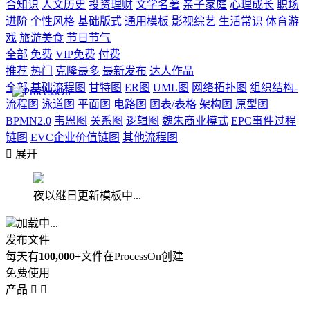
合知识
人文历史
投资理财
文学名著
亲子家庭
心理成长
职场
进阶
个性风格
基础版式
通用模板
影视综艺
生活常识
体育游
戏
旅游美食
节日节气
全部
免费
VIP免费
付费
推荐
热门
克隆最多
最新发布
达人作品
全部
基础流程图
甘特图
ER图
UML图
网络拓扑图
组织结构-
流程图
泳道图
平面图
电路图
图表/表格
架构图
原型图
BPMN2.0
韦恩图
关系图
逻辑图
魏朱商业模式
EPC事件过程
链图
EVC企业价值链图
其他流程图

展开
夜以继日更新模板中...
加载中...
发布文件
每天有
100,000+
文件在ProcessOn创建
免费使用
产品

