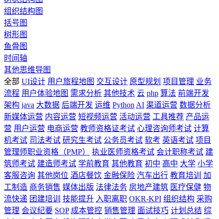
组织结构图
括号图
树形图
鱼骨图
时间轴
其他思维导图
全部
UI设计
用户旅程地图
交互设计
原型规划
项目管理
业务
流程
用户体验地图
需求分析
其他技术
云
php
算法
前端开发
架构
java
大数据
后端开发
运维
Python
AI
渠道运营
数据分析
新媒体运营
内容运营
短视频运营
活动运营
工具推荐
产品运
营
用户运营
电商运营
教师资格证考试
心理咨询师考试
计算
机考试
司法考试
研究生考试
公务员考试
软考
英语考试
项目
管理师职业资格（PMP）
执业医师资格考试
会计职称考试
建
筑师考试
建造师考试
学前教育
其他教育
初中
高中
大学
小学
客服咨询
其他岗位
酒店餐饮
金融保险
汽车出行
教育培训
加
工制造
商务销售
媒体出版
法律法务
房地产建筑
医疗保健
物
流快递
团建培训
技能提升
入职离职
OKR-KPI
组织结构
采购
管理
会议纪要
SOP
成本管控
销售管理
面试技巧
计划总结
综