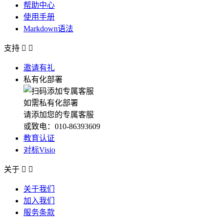
帮助中心
使用手册
Markdown语法
支持


邀请有礼
私有化部署
如需私有化部署
请添加您的专属客服
或致电：010-86393609
教育认证
对标Visio
关于


关于我们
加入我们
服务条款