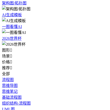
架构图/拓扑图
AI生成模板
一图看懂AI
2026世界杯
图形

场景

价格

推荐

全部
流程图
思维导图
思维笔记
基础流程图
组织结构-流程图
UML图