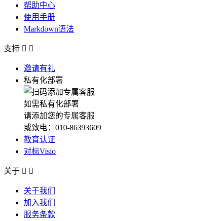
帮助中心
使用手册
Markdown语法
支持


邀请有礼
私有化部署
如需私有化部署
请添加您的专属客服
或致电：010-86393609
教育认证
对标Visio
关于


关于我们
加入我们
服务条款