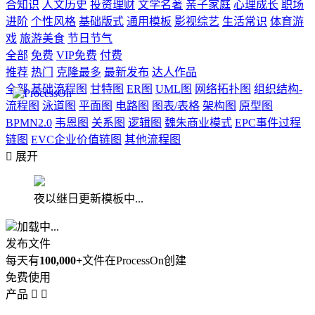
合知识
人文历史
投资理财
文学名著
亲子家庭
心理成长
职场
进阶
个性风格
基础版式
通用模板
影视综艺
生活常识
体育游
戏
旅游美食
节日节气
全部
免费
VIP免费
付费
推荐
热门
克隆最多
最新发布
达人作品
全部
基础流程图
甘特图
ER图
UML图
网络拓扑图
组织结构-
流程图
泳道图
平面图
电路图
图表/表格
架构图
原型图
BPMN2.0
韦恩图
关系图
逻辑图
魏朱商业模式
EPC事件过程
链图
EVC企业价值链图
其他流程图

展开
夜以继日更新模板中...
加载中...
发布文件
每天有
100,000+
文件在ProcessOn创建
免费使用
产品

