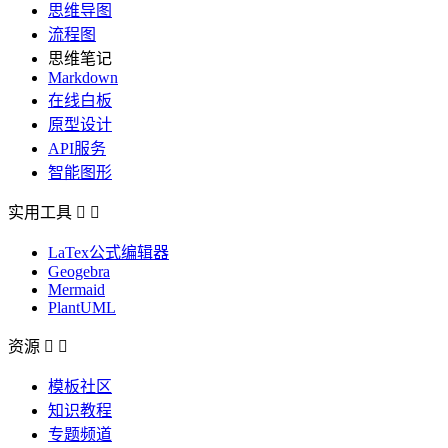
思维导图
流程图
思维笔记
Markdown
在线白板
原型设计
API服务
智能图形
实用工具


LaTex公式编辑器
Geogebra
Mermaid
PlantUML
资源


模板社区
知识教程
专题频道