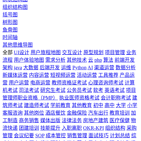
组织结构图
括号图
树形图
鱼骨图
时间轴
其他思维导图
全部
UI设计
用户旅程地图
交互设计
原型规划
项目管理
业务
流程
用户体验地图
需求分析
其他技术
云
php
算法
前端开发
架构
java
大数据
后端开发
运维
Python
AI
渠道运营
数据分析
新媒体运营
内容运营
短视频运营
活动运营
工具推荐
产品运
营
用户运营
电商运营
教师资格证考试
心理咨询师考试
计算
机考试
司法考试
研究生考试
公务员考试
软考
英语考试
项目
管理师职业资格（PMP）
执业医师资格考试
会计职称考试
建
筑师考试
建造师考试
学前教育
其他教育
初中
高中
大学
小学
客服咨询
其他岗位
酒店餐饮
金融保险
汽车出行
教育培训
加
工制造
商务销售
媒体出版
法律法务
房地产建筑
医疗保健
物
流快递
团建培训
技能提升
入职离职
OKR-KPI
组织结构
采购
管理
会议纪要
SOP
成本管控
销售管理
面试技巧
计划总结
综