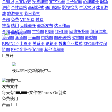
合知识
人文历史
投资理财
文学名著
亲子家庭
心理成长
职场
进阶
个性风格
基础版式
通用模板
影视综艺
生活常识
体育游
戏
旅游美食
节日节气
全部
免费
VIP免费
付费
推荐
热门
克隆最多
最新发布
达人作品
全部
基础流程图
甘特图
ER图
UML图
网络拓扑图
组织结构-
流程图
泳道图
平面图
电路图
图表/表格
架构图
原型图
BPMN2.0
韦恩图
关系图
逻辑图
魏朱商业模式
EPC事件过程
链图
EVC企业价值链图
其他流程图

展开
夜以继日更新模板中...
加载中...
发布文件
每天有
100,000+
文件在ProcessOn创建
免费使用
产品

