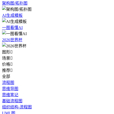
架构图/拓扑图
AI生成模板
一图看懂AI
2026世界杯
图形

场景

价格

推荐

全部
流程图
思维导图
思维笔记
基础流程图
组织结构-流程图
UML图