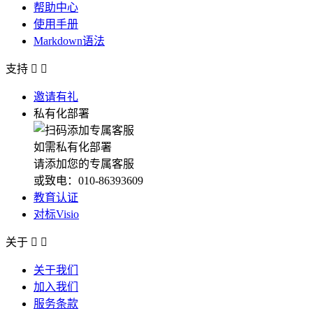
帮助中心
使用手册
Markdown语法
支持


邀请有礼
私有化部署
如需私有化部署
请添加您的专属客服
或致电：010-86393609
教育认证
对标Visio
关于


关于我们
加入我们
服务条款