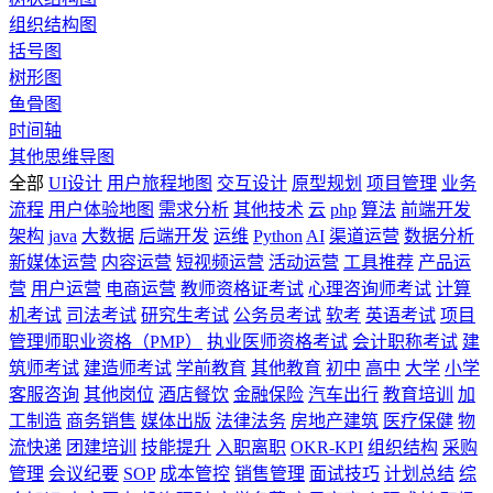
组织结构图
括号图
树形图
鱼骨图
时间轴
其他思维导图
全部
UI设计
用户旅程地图
交互设计
原型规划
项目管理
业务
流程
用户体验地图
需求分析
其他技术
云
php
算法
前端开发
架构
java
大数据
后端开发
运维
Python
AI
渠道运营
数据分析
新媒体运营
内容运营
短视频运营
活动运营
工具推荐
产品运
营
用户运营
电商运营
教师资格证考试
心理咨询师考试
计算
机考试
司法考试
研究生考试
公务员考试
软考
英语考试
项目
管理师职业资格（PMP）
执业医师资格考试
会计职称考试
建
筑师考试
建造师考试
学前教育
其他教育
初中
高中
大学
小学
客服咨询
其他岗位
酒店餐饮
金融保险
汽车出行
教育培训
加
工制造
商务销售
媒体出版
法律法务
房地产建筑
医疗保健
物
流快递
团建培训
技能提升
入职离职
OKR-KPI
组织结构
采购
管理
会议纪要
SOP
成本管控
销售管理
面试技巧
计划总结
综