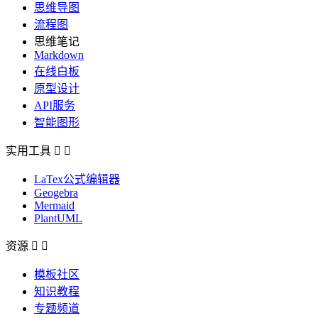
思维导图
流程图
思维笔记
Markdown
在线白板
原型设计
API服务
智能图形
实用工具


LaTex公式编辑器
Geogebra
Mermaid
PlantUML
资源


模板社区
知识教程
专题频道