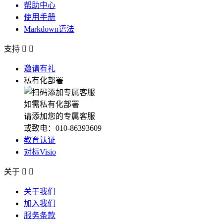
帮助中心
使用手册
Markdown语法
支持


邀请有礼
私有化部署
如需私有化部署
请添加您的专属客服
或致电：010-86393609
教育认证
对标Visio
关于


关于我们
加入我们
服务条款