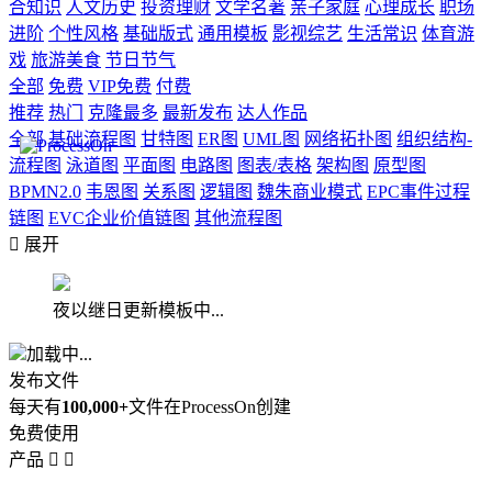
合知识
人文历史
投资理财
文学名著
亲子家庭
心理成长
职场
进阶
个性风格
基础版式
通用模板
影视综艺
生活常识
体育游
戏
旅游美食
节日节气
全部
免费
VIP免费
付费
推荐
热门
克隆最多
最新发布
达人作品
全部
基础流程图
甘特图
ER图
UML图
网络拓扑图
组织结构-
流程图
泳道图
平面图
电路图
图表/表格
架构图
原型图
BPMN2.0
韦恩图
关系图
逻辑图
魏朱商业模式
EPC事件过程
链图
EVC企业价值链图
其他流程图

展开
夜以继日更新模板中...
加载中...
发布文件
每天有
100,000+
文件在ProcessOn创建
免费使用
产品

