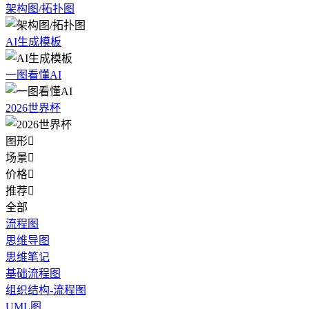
架构图/拓扑图
AI生成模板
一图看懂AI
2026世界杯
图形

场景

价格

推荐

全部
流程图
思维导图
思维笔记
基础流程图
组织结构-流程图
UML图