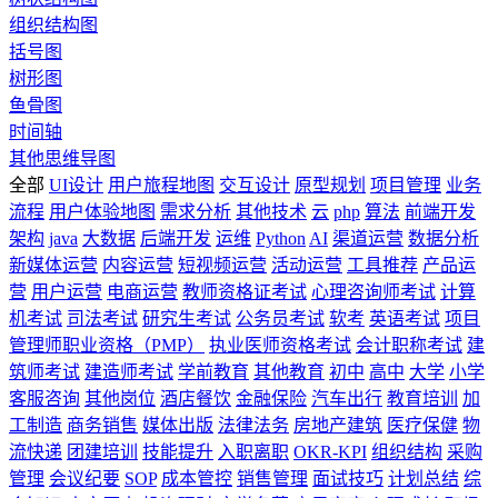
组织结构图
括号图
树形图
鱼骨图
时间轴
其他思维导图
全部
UI设计
用户旅程地图
交互设计
原型规划
项目管理
业务
流程
用户体验地图
需求分析
其他技术
云
php
算法
前端开发
架构
java
大数据
后端开发
运维
Python
AI
渠道运营
数据分析
新媒体运营
内容运营
短视频运营
活动运营
工具推荐
产品运
营
用户运营
电商运营
教师资格证考试
心理咨询师考试
计算
机考试
司法考试
研究生考试
公务员考试
软考
英语考试
项目
管理师职业资格（PMP）
执业医师资格考试
会计职称考试
建
筑师考试
建造师考试
学前教育
其他教育
初中
高中
大学
小学
客服咨询
其他岗位
酒店餐饮
金融保险
汽车出行
教育培训
加
工制造
商务销售
媒体出版
法律法务
房地产建筑
医疗保健
物
流快递
团建培训
技能提升
入职离职
OKR-KPI
组织结构
采购
管理
会议纪要
SOP
成本管控
销售管理
面试技巧
计划总结
综