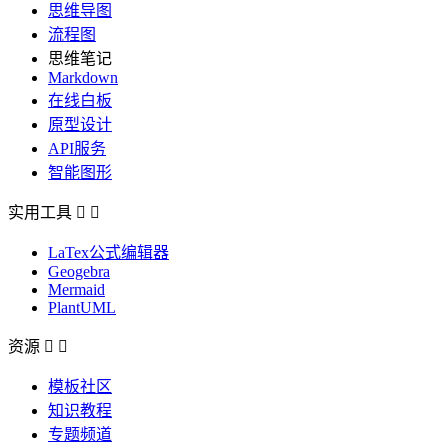
思维导图
流程图
思维笔记
Markdown
在线白板
原型设计
API服务
智能图形
实用工具


LaTex公式编辑器
Geogebra
Mermaid
PlantUML
资源


模板社区
知识教程
专题频道