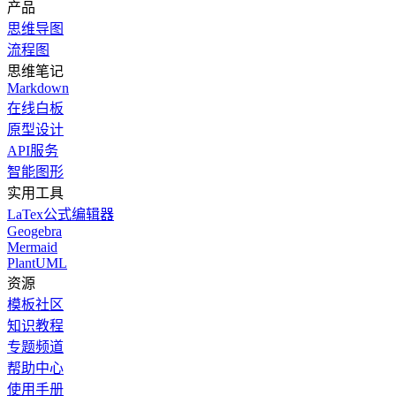
产品
思维导图
流程图
思维笔记
Markdown
在线白板
原型设计
API服务
智能图形
实用工具
LaTex公式编辑器
Geogebra
Mermaid
PlantUML
资源
模板社区
知识教程
专题频道
帮助中心
使用手册