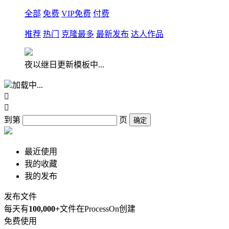
全部
免费
VIP免费
付费
推荐
热门
克隆最多
最新发布
达人作品
夜以继日更新模板中...
加载中...


到第
页
确定
最近使用
我的收藏
我的发布
发布文件
每天有
100,000+
文件在ProcessOn创建
免费使用