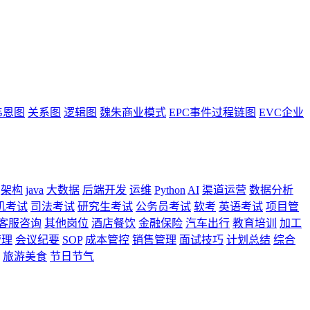
韦恩图
关系图
逻辑图
魏朱商业模式
EPC事件过程链图
EVC企业
架构
java
大数据
后端开发
运维
Python
AI
渠道运营
数据分析
机考试
司法考试
研究生考试
公务员考试
软考
英语考试
项目管
客服咨询
其他岗位
酒店餐饮
金融保险
汽车出行
教育培训
加工
管理
会议纪要
SOP
成本管控
销售管理
面试技巧
计划总结
综合
旅游美食
节日节气