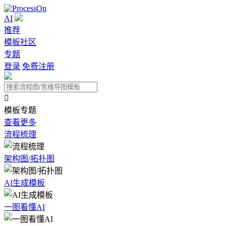
AI
推荐
模板社区
专题
登录
免费注册

模板专题
查看更多
流程梳理
架构图/拓扑图
AI生成模板
一图看懂AI