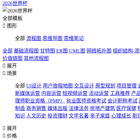
2026世界杯
全部模板

图形
全部
流程图
思维导图
思维笔记
全部
基础流程图
甘特图
ER图
UML图
网络拓扑图
组织结构-
价值链图
其他流程图

展开

场景
全部
UI设计
用户旅程地图
交互设计
原型规划
项目管理
新媒体运营
内容运营
短视频运营
活动运营
工具推荐
产
理师职业资格（PMP）
执业医师资格考试
会计职称考试
制造
商务销售
媒体出版
法律法务
房地产建筑
医疗保健
知识
人文历史
投资理财
文学名著
亲子家庭
心理成长
职

展开

价格