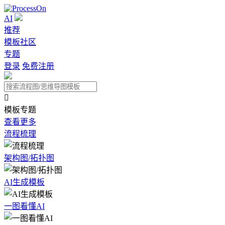
AI
推荐
模板社区
专题
登录
免费注册

模板专题
查看更多
流程梳理
架构图/拓扑图
AI生成模板
一图看懂AI