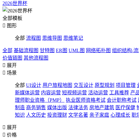
2026世界杯
全部模板

图形
全部
流程图
思维导图
思维笔记
全部
基础流程图
甘特图
ER图
UML图
网络拓扑图
组织结构-
价值链图
其他流程图

展开

场景
全部
UI设计
用户旅程地图
交互设计
原型规划
项目管理
新媒体运营
内容运营
短视频运营
活动运营
工具推荐
产
理师职业资格（PMP）
执业医师资格考试
会计职称考试
制造
商务销售
媒体出版
法律法务
房地产建筑
医疗保健
知识
人文历史
投资理财
文学名著
亲子家庭
心理成长
职

展开

价格