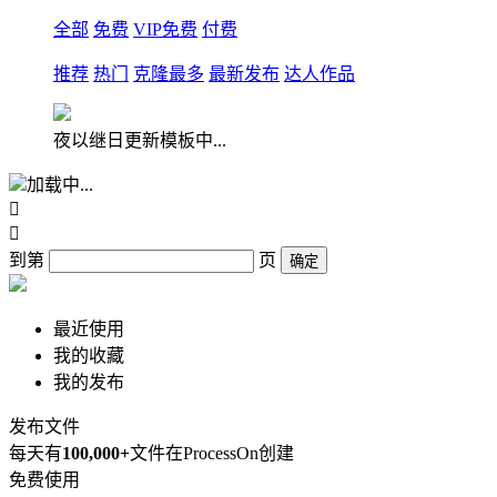
全部
免费
VIP免费
付费
推荐
热门
克隆最多
最新发布
达人作品
夜以继日更新模板中...
加载中...


到第
页
确定
最近使用
我的收藏
我的发布
发布文件
每天有
100,000+
文件在ProcessOn创建
免费使用