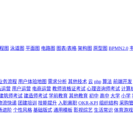
流程图
泳道图
平面图
电路图
图表/表格
架构图
原型图
BPMN2.0
业务流程
用户体验地图
需求分析
其他技术
云
php
算法
前端开发
品运营
用户运营
电商运营
教师资格证考试
心理咨询师考试
计算
建筑师考试
建造师考试
学前教育
其他教育
初中
高中
大学
小学
物流快递
团建培训
技能提升
入职离职
OKR-KPI
组织结构
采购
场进阶
个性风格
基础版式
通用模板
影视综艺
生活常识
体育游戏