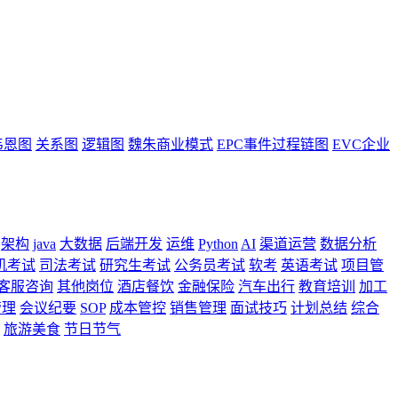
韦恩图
关系图
逻辑图
魏朱商业模式
EPC事件过程链图
EVC企业
架构
java
大数据
后端开发
运维
Python
AI
渠道运营
数据分析
机考试
司法考试
研究生考试
公务员考试
软考
英语考试
项目管
客服咨询
其他岗位
酒店餐饮
金融保险
汽车出行
教育培训
加工
管理
会议纪要
SOP
成本管控
销售管理
面试技巧
计划总结
综合
旅游美食
节日节气