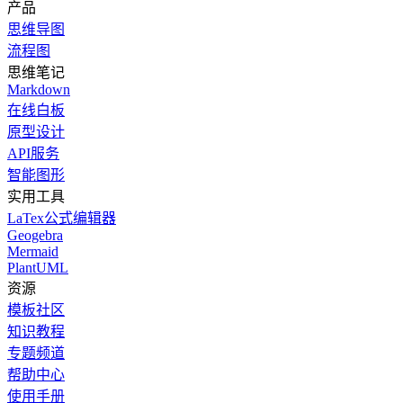
产品
思维导图
流程图
思维笔记
Markdown
在线白板
原型设计
API服务
智能图形
实用工具
LaTex公式编辑器
Geogebra
Mermaid
PlantUML
资源
模板社区
知识教程
专题频道
帮助中心
使用手册