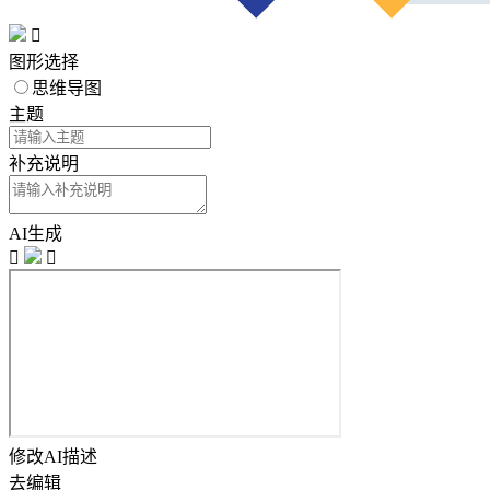

图形选择
思维导图
主题
补充说明
AI生成


修改AI描述
去编辑