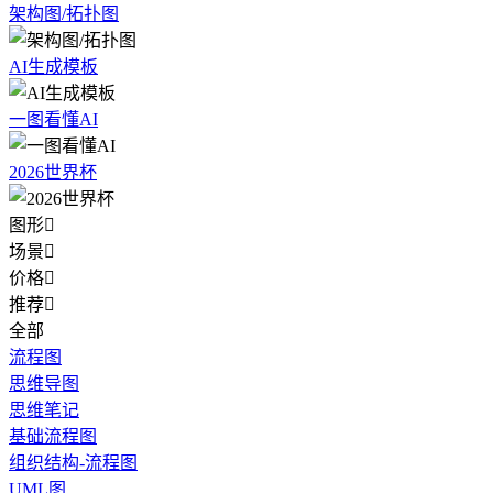
架构图/拓扑图
AI生成模板
一图看懂AI
2026世界杯
图形

场景

价格

推荐

全部
流程图
思维导图
思维笔记
基础流程图
组织结构-流程图
UML图