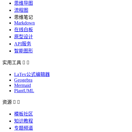
思维导图
流程图
思维笔记
Markdown
在线白板
原型设计
API服务
智能图形
实用工具


LaTex公式编辑器
Geogebra
Mermaid
PlantUML
资源


模板社区
知识教程
专题频道