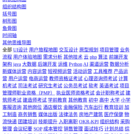
组织结构图
括号图
树形图
鱼骨图
时间轴
其他思维导图
全部
UI设计
用户旅程地图
交互设计
原型规划
项目管理
业务
流程
用户体验地图
需求分析
其他技术
云
php
算法
前端开发
架构
java
大数据
后端开发
运维
Python
AI
渠道运营
数据分析
新媒体运营
内容运营
短视频运营
活动运营
工具推荐
产品运
营
用户运营
电商运营
教师资格证考试
心理咨询师考试
计算
机考试
司法考试
研究生考试
公务员考试
软考
英语考试
项目
管理师职业资格（PMP）
执业医师资格考试
会计职称考试
建
筑师考试
建造师考试
学前教育
其他教育
初中
高中
大学
小学
客服咨询
其他岗位
酒店餐饮
金融保险
汽车出行
教育培训
加
工制造
商务销售
媒体出版
法律法务
房地产建筑
医疗保健
物
流快递
团建培训
技能提升
入职离职
OKR-KPI
组织结构
采购
管理
会议纪要
SOP
成本管控
销售管理
面试技巧
计划总结
综