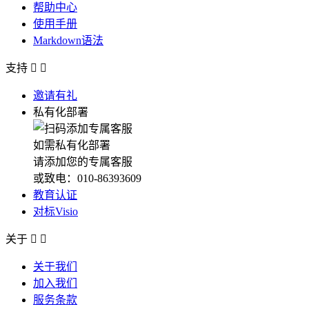
帮助中心
使用手册
Markdown语法
支持


邀请有礼
私有化部署
如需私有化部署
请添加您的专属客服
或致电：010-86393609
教育认证
对标Visio
关于


关于我们
加入我们
服务条款