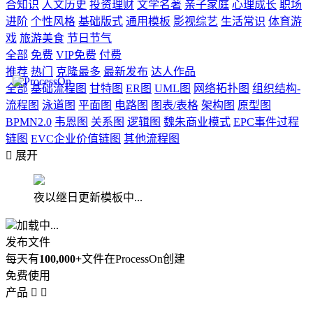
合知识
人文历史
投资理财
文学名著
亲子家庭
心理成长
职场
进阶
个性风格
基础版式
通用模板
影视综艺
生活常识
体育游
戏
旅游美食
节日节气
全部
免费
VIP免费
付费
推荐
热门
克隆最多
最新发布
达人作品
全部
基础流程图
甘特图
ER图
UML图
网络拓扑图
组织结构-
流程图
泳道图
平面图
电路图
图表/表格
架构图
原型图
BPMN2.0
韦恩图
关系图
逻辑图
魏朱商业模式
EPC事件过程
链图
EVC企业价值链图
其他流程图

展开
夜以继日更新模板中...
加载中...
发布文件
每天有
100,000+
文件在ProcessOn创建
免费使用
产品

