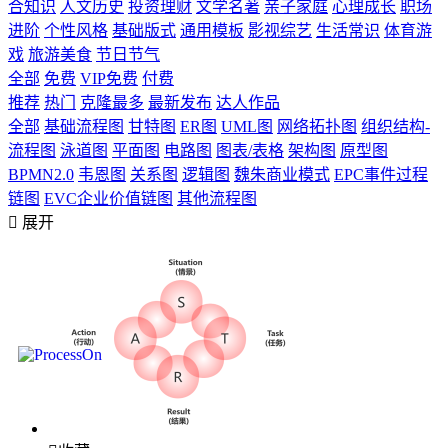
合知识
人文历史
投资理财
文学名著
亲子家庭
心理成长
职场
进阶
个性风格
基础版式
通用模板
影视综艺
生活常识
体育游
戏
旅游美食
节日节气
全部
免费
VIP免费
付费
推荐
热门
克隆最多
最新发布
达人作品
全部
基础流程图
甘特图
ER图
UML图
网络拓扑图
组织结构-
流程图
泳道图
平面图
电路图
图表/表格
架构图
原型图
BPMN2.0
韦恩图
关系图
逻辑图
魏朱商业模式
EPC事件过程
链图
EVC企业价值链图
其他流程图

展开