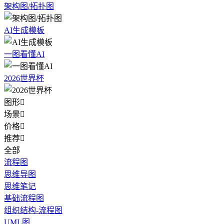
架构图/拓扑图
AI生成模板
一图看懂AI
2026世界杯
图形

场景

价格

推荐

全部
流程图
思维导图
思维笔记
基础流程图
组织结构-流程图
UML图