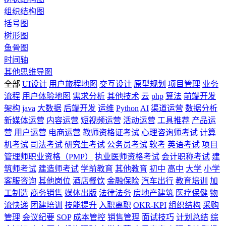
组织结构图
括号图
树形图
鱼骨图
时间轴
其他思维导图
全部
UI设计
用户旅程地图
交互设计
原型规划
项目管理
业务
流程
用户体验地图
需求分析
其他技术
云
php
算法
前端开发
架构
java
大数据
后端开发
运维
Python
AI
渠道运营
数据分析
新媒体运营
内容运营
短视频运营
活动运营
工具推荐
产品运
营
用户运营
电商运营
教师资格证考试
心理咨询师考试
计算
机考试
司法考试
研究生考试
公务员考试
软考
英语考试
项目
管理师职业资格（PMP）
执业医师资格考试
会计职称考试
建
筑师考试
建造师考试
学前教育
其他教育
初中
高中
大学
小学
客服咨询
其他岗位
酒店餐饮
金融保险
汽车出行
教育培训
加
工制造
商务销售
媒体出版
法律法务
房地产建筑
医疗保健
物
流快递
团建培训
技能提升
入职离职
OKR-KPI
组织结构
采购
管理
会议纪要
SOP
成本管控
销售管理
面试技巧
计划总结
综