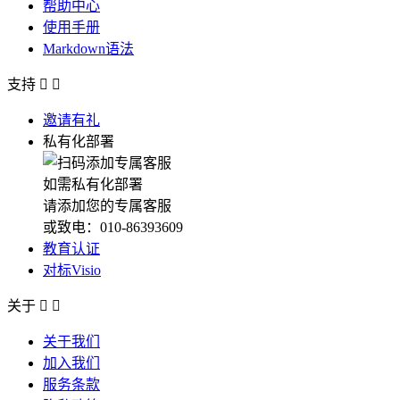
帮助中心
使用手册
Markdown语法
支持


邀请有礼
私有化部署
如需私有化部署
请添加您的专属客服
或致电：010-86393609
教育认证
对标Visio
关于


关于我们
加入我们
服务条款