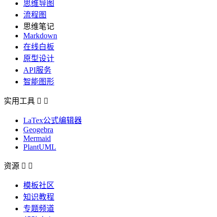
思维导图
流程图
思维笔记
Markdown
在线白板
原型设计
API服务
智能图形
实用工具


LaTex公式编辑器
Geogebra
Mermaid
PlantUML
资源


模板社区
知识教程
专题频道